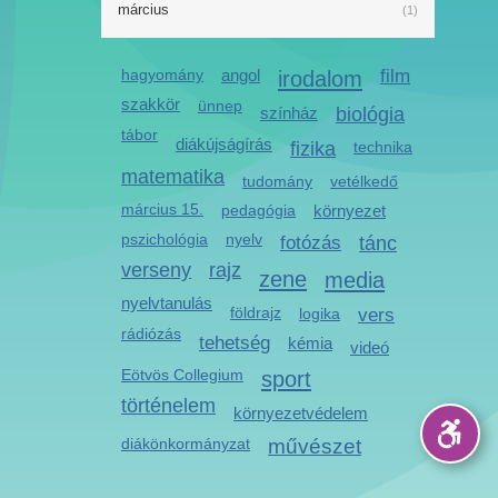
március
(1)
hagyomány
angol
irodalom
film
szakkör
ünnep
színház
biológia
tábor
diákújságírás
fizika
technika
matematika
tudomány
vetélkedő
március 15.
pedagógia
környezet
pszichológia
nyelv
fotózás
tánc
verseny
rajz
zene
media
nyelvtanulás
földrajz
logika
vers
rádiózás
tehetség
kémia
videó
Eötvös Collegium
sport
történelem
környezetvédelem
diákönkormányzat
művészet