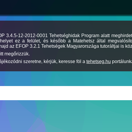
MOP 3.4.5-12-2012-0001 Tehetséghidak Program alatt meghirde
elyet ez a felület, és később a Matehetsz által megvalósíto
majd az EFOP 3.2.1 Tehetségek Magyarországa tutoráltjai is köz
itt megőrizzük.
jékozódni szeretne, kérjük, keresse föl a
tehetseg.hu
portálunka