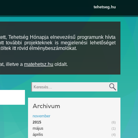
tehetseg.hu
tett, Tehetség Hónapja elnevezésű programunk hívta
tt további projekteknek is megjelenési lehetőséget
öltek itt rövid élménybeszámolókat.
t, illetve a
matehetsz.hu
oldalt.
Keresés
Archívum
november
2015
(6)
május
(1)
április
(4)