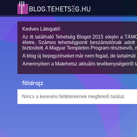
Kedves Látogató!
Az itt található Tehetség Blogot 2015 elején a TÁ
életre. Számos tehetségponti beszámolónak adott h
biztosított. A Magyar Templeton Program résztvevői, 
A blog új bejegyzéseket már nem fogad, de tartalmát 
Amennyiben a Matehetsz aktuális tevékenységeiről tá
földrajz
Nincs a keresési feltételeknek megfelelő találat.