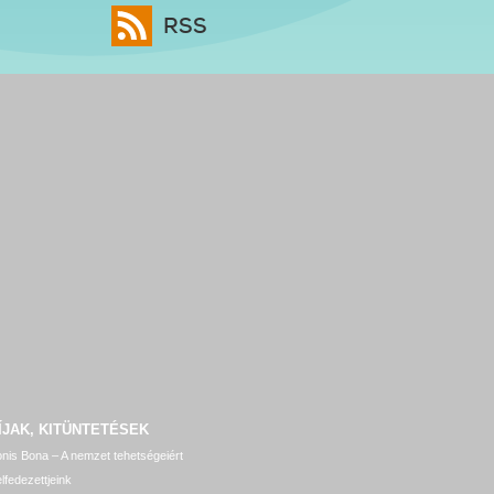
RSS
ÍJAK, KITÜNTETÉSEK
nis Bona – A nemzet tehetségeiért
lfedezettjeink