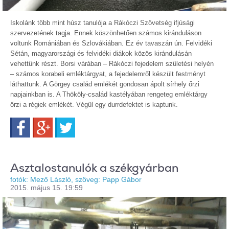
Iskolánk több mint húsz tanulója a Rákóczi Szövetség ifjúsági
szervezetének tagja. Ennek köszönhetően számos kiránduláson
voltunk Romániában és Szlovákiában. Ez év tavaszán ún. Felvidéki
Sétán, magyarországi és felvidéki diákok közös kirándulásán
vehettünk részt. Borsi várában – Rákóczi fejedelem születési helyén
– számos korabeli emléktárgyat, a fejedelemről készült festményt
láthattunk. A Görgey család emlékét gondosan ápolt sírhely őrzi
napjainkban is. A Thököly-család kastélyában rengeteg emléktárgy
őrzi a régiek emlékét. Végül egy durrdefektet is kaptunk.
Facebook
Google+
Twitter
Asztalostanulók a székgyárban
fotók: Mező László, szöveg: Papp Gábor
2015. május 15. 19:59