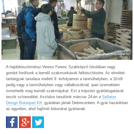
A hajdúböszörményi Veress Ferenc Szakképző Iskolában nagy
gondot fordítunk a leendő szakmunkások felkészítésére. Az elméleti
tantárgyak tanulása mellett 9. évfolyamon a tanműhelyben, a 10-től
pedig vagy a tanműhelyben vagy vállalkozóknál, ipari üzemekben
ismerhetik meg leendő szakmájukat. Ezt a képzést gyárlátogatások
teszik színesebbé. Asztalos tanulóink március 24-én a
Sellaton
Design Bútoripari Kft.
gyárában jártak Debrecenben. A gyár hazánkban
az egyetlen, ahol hajlított bútorokat gyártanak.
Facebook
Google+
Twitter