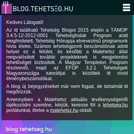
Kedves Látogató!
Az itt található Tehetség Blogot 2015 elején a TÁMOP
3.4.5-12-2012-0001 Tehetséghidak Program alatt
meghirdetett, Tehetség Hónapja elnevezésű programunk
hívta életre. Számos tehetségponti beszámolónak adott
helyet ez a felület, és később a Matehetsz által
megvalósított további projekteknek is megjelenési
lehetőséget biztosított. A Magyar Templeton Program
résztvevői, majd az EFOP 3.2.1 Tehetségek
Magyarországa tutoráltjai is közöltek itt rövid
élménybeszámolókat.
A blog új bejegyzéseket már nem fogad, de tartalmát itt
megőrizzük.
Amennyiben a Matehetsz aktuális tevékenységeiről
tájékozódni szeretne, kérjük, keresse föl a
tehetseg.hu
portálunkat, illetve a
matehetsz.hu
oldalt.
blog.tehetseg.hu