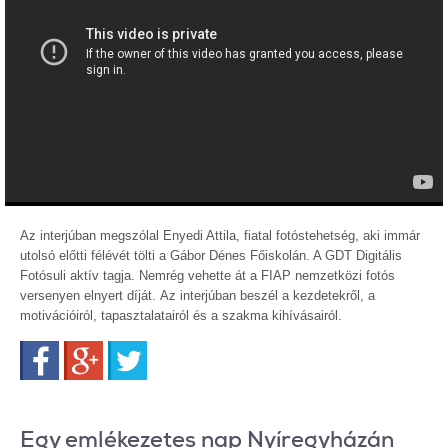
Az interjúban megszólal Enyedi Attila, fiatal fotóstehetség, aki immár
utolsó előtti félévét tölti a Gábor Dénes Főiskolán. A GDT Digitális
Fotósuli aktív tagja. Nemrég vehette át a FIAP nemzetközi fotós
versenyen elnyert díját. Az interjúban beszél a kezdetekről, a
motivációiról, tapasztalatairól és a szakma kihívásairól.
Facebook
Google+
Twitter
Egy emlékezetes nap Nyíregyházán