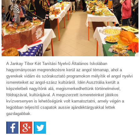
A Jankay Tibor Két Tanítási Nyelvű Általános Iskolában
hagyományosan megrendezésre kerül az angol témanap, ahol a
gyerekek vidám és szórakoztató programokon mélyítik el angol nyelvi
ismereteiket az angol-szász kultúráról. Idén Ausztrália került a
képzeletbeli nagyítónk alá, megismerkedhettünk történelmével,
földrajzával, kultúrájával. A megszerzett ismereteinket játékos
kvízversenyen is lehetőségünk volt kamatoztatni, amely végén a
legjobban teljesítő csapatok aussie ajándéktárgyakkal lettek
gazdagabbak.
Facebook
Google+
Twitter