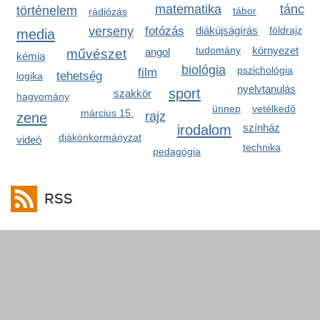
matematika
tánc
történelem
tábor
rádiózás
verseny
fotózás
diákújságírás
földrajz
media
tudomány
környezet
angol
művészet
kémia
biológia
pszichológia
film
tehetség
logika
nyelvtanulás
sport
szakkör
hagyomány
ünnep
vetélkedő
március 15.
zene
rajz
irodalom
színház
diákönkormányzat
videó
technika
pedagógia
RSS