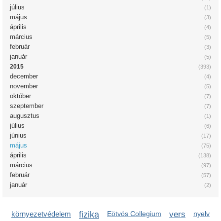
július
(1)
május
(3)
április
(4)
március
(5)
február
(3)
január
(5)
2015
(393)
december
(4)
november
(5)
október
(7)
szeptember
(7)
augusztus
(1)
július
(6)
június
(17)
május
(75)
április
(138)
március
(97)
február
(57)
január
(2)
környezetvédelem
fizika
Eötvös Collegium
vers
nyelv