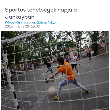
Sportos tehetségek napja a
Jankayban
Köveskúti Hanna és Sáfrán Viktor
2015. május 29. 15:32