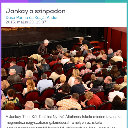
Jankay a színpadon
Dusa Panna és Kesjár Andor
2015. május 29. 15:37
A Jankay Tibor Két Tanítási Nyelvű Általános Iskola minden tavasszal
megrendezi nagyszabású gálaműsorát, amelyen az iskola