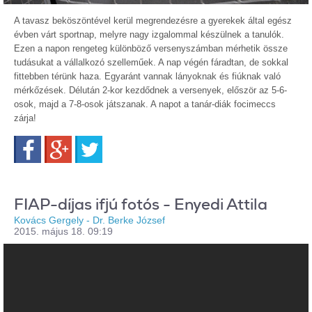
A tavasz beköszöntével kerül megrendezésre a gyerekek által egész
évben várt sportnap, melyre nagy izgalommal készülnek a tanulók.
Ezen a napon rengeteg különböző versenyszámban mérhetik össze
tudásukat a vállalkozó szelleműek. A nap végén fáradtan, de sokkal
fittebben térünk haza. Egyaránt vannak lányoknak és fiúknak való
mérkőzések. Délután 2-kor kezdődnek a versenyek, először az 5-6-
osok, majd a 7-8-osok játszanak. A napot a tanár-diák focimeccs
zárja!
Facebook
Google+
Twitter
FIAP-díjas ifjú fotós - Enyedi Attila
Kovács Gergely - Dr. Berke József
2015. május 18. 09:19