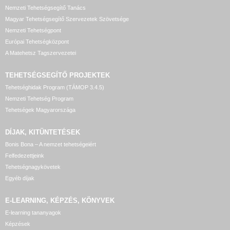
Nemzeti Tehetségsegítő Tanács
Magyar Tehetségsegítő Szervezetek Szövetsége
Nemzeti Tehetségpont
Európai Tehetségközpont
A Matehetsz Tagszervezetei
TEHETSÉGSEGÍTŐ
PROJEKTEK
Tehetséghidak Program (TÁMOP 3.4.5)
Nemzeti Tehetség Program
Tehetségek Magyarországa
DÍJAK, KITÜNTETÉSEK
Bonis Bona – A nemzet tehetségeiért
Felfedezettjeink
Tehetségnagykövetek
Egyéb díjak
E-LEARNING, KÉPZÉS, KÖNYVEK
E-learning tananyagok
Képzések