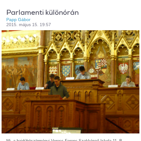
Parlamenti különórán
Papp Gábor
2015. május 15. 19:57
Mi, a hajdúböszörményi Veress Ferenc Szakképző Iskola 11. B