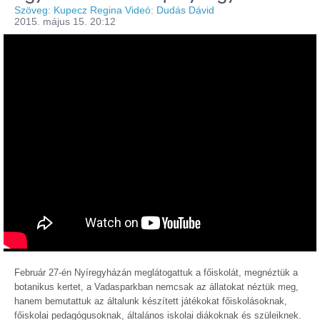
Szöveg: Kupecz Regina Videó: Dudás Dávid
2015. május 15. 20:12
Február 27-én Nyíregyházán meglátogattuk a főiskolát, megnéztük a
botanikus kertet, a Vadasparkban nemcsak az állatokat néztük meg,
hanem bemutattuk az általunk készített játékokat főiskolásoknak,
főiskolai pedagógusoknak, általános iskolai diákoknak és szüleiknek.