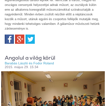
legtehetségesebb tanulói lépnek fel. Nemcsak a városi, megyei és
országos versenyek helyezettjei adnak műsort, az osztályok külön
erre az alkalomra koreografált műsorszámokkal szórakoztatják a
nagyérdeműt. Minden évben zsúfolt nézőtér előtt a néptáncosok
kezdik a műsort, utánuk egyéni és csoportos fellépők mutatják meg,
hogy mindenki tehetséges valamiben. A gálaműsor művészeti hetünk
záróeseménye is.
Facebook
Google+
Twitter
Angolul a világ körül
Barabás László és Fodor Roland
2015. május 29. 15:34