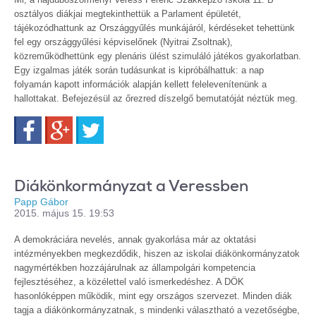
osztályos diákjai megtekinthettük a Parlament épületét,
tájékozódhattunk az Országgyűlés munkájáról, kérdéseket tehettünk
fel egy országgyűlési képviselőnek (Nyitrai Zsoltnak),
közreműködhettünk egy plenáris ülést szimuláló játékos gyakorlatban.
Egy izgalmas játék során tudásunkat is kipróbálhattuk: a nap
folyamán kapott információk alapján kellett felelevenítenünk a
hallottakat. Befejezésül az őrezred díszelgő bemutatóját néztük meg.
Facebook
Google+
Twitter
Diákönkormányzat a Veressben
Papp Gábor
2015. május 15. 19:53
A demokráciára nevelés, annak gyakorlása már az oktatási
intézményekben megkezdődik, hiszen az iskolai diákönkormányzatok
nagymértékben hozzájárulnak az állampolgári kompetencia
fejlesztéséhez, a közélettel való ismerkedéshez. A DÖK
hasonlóképpen működik, mint egy országos szervezet. Minden diák
tagja a diákönkormányzatnak, s mindenki választható a vezetőségbe,