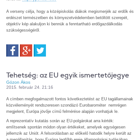
A verseny célja, hogy a középiskolás diákok megismerjék az erdők és
erdészet természetben és környezetvédelemben betöltött szerepét,
objektív kép alakuljon ki bennük a fenntartható erdőgazdálkodás
szükségességéről.
Facebook
Google+
Twitter
Tehetség: az EU egyik ismertetőjegye
Gózon Ákos
2015. február 24. 21:16
A címben megfogalmazott fontos következtetést az EU tagállamainak
közvéleményét rendszeresen szondázó Eurobarométer nemrégen
megjelent, Európa jövője című felmérése alapján vonhatjuk le.
A reprezentatív kutatás során az EU-polgárokat arra kérték:
említsenek spontán módon olyan értékeket, amelyek egységesen
jellemzik az Uniót. A felsorolásban az előkelő hatodik helyre került az
a megállapítás, hogy Európa legfőbb ereje állampolgárai tudásában,