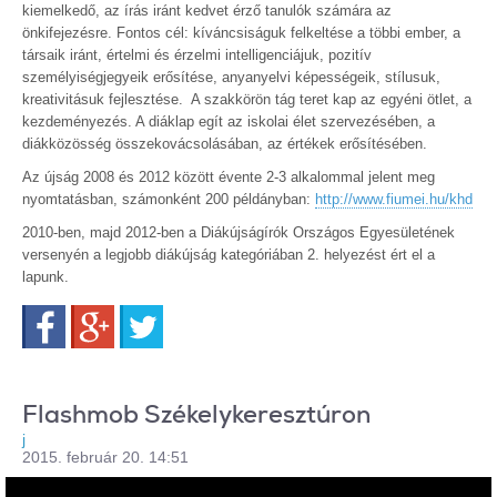
kiemelkedő, az írás iránt kedvet érző tanulók számára az
önkifejezésre. Fontos cél: kíváncsiságuk felkeltése a többi ember, a
társaik iránt, értelmi és érzelmi intelligenciájuk, pozitív
személyiségjegyeik erősítése, anyanyelvi képességeik, stílusuk,
kreativitásuk fejlesztése. A szakkörön tág teret kap az egyéni ötlet, a
kezdeményezés. A diáklap egít az iskolai élet szervezésében, a
diákközösség összekovácsolásában, az értékek erősítésében.
Az újság 2008 és 2012 között évente 2-3 alkalommal jelent meg
nyomtatásban, számonként 200 példányban:
http://www.fiumei.hu/khd
2010-ben, majd 2012-ben a Diákújságírók Országos Egyesületének
versenyén a legjobb diákújság kategóriában 2. helyezést ért el a
lapunk.
Facebook
Google+
Twitter
Flashmob Székelykeresztúron
j
2015. február 20. 14:51