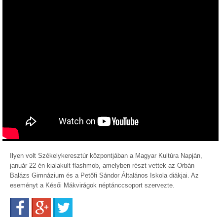
Ilyen volt Székelykeresztúr központjában a Magyar Kultúra Napján,
január 22-én kialakult flashmob, amelyben részt vettek az Orbán
Balázs Gimnázium és a Petőfi Sándor Általános Iskola diákjai. Az
eseményt a Késői Mákvirágok néptánccsoport szervezte.
Facebook
Google+
Twitter