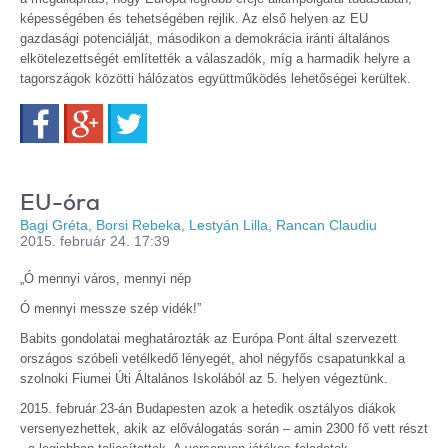
képességében és tehetségében rejlik. Az első helyen az EU
gazdasági potenciálját, másodikon a demokrácia iránti általános
elkötelezettségét említették a válaszadók, míg a harmadik helyre a
tagországok közötti hálózatos együttműködés lehetőségei kerültek.
Facebook
Google+
Twitter
EU-óra
Bagi Gréta, Borsi Rebeka, Lestyán Lilla, Rancan Claudiu
2015. február 24. 17:39
„Ó mennyi város, mennyi nép
Ó mennyi messze szép vidék!”
Babits gondolatai meghatározták az Európa Pont által szervezett
országos szóbeli vetélkedő lényegét, ahol négyfős csapatunkkal a
szolnoki Fiumei Úti Általános Iskolából az 5. helyen végeztünk.
2015. február 23-án Budapesten azok a hetedik osztályos diákok
versenyezhettek, akik az előválogatás során – amin 2300 fő vett részt