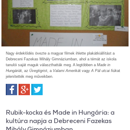
Nagy érdeklődés övezte a magyar filmek ihlette plakátkiállítást a
Debreceni Fazekas Mihály Gimnáziumban, ahol a témát az iskola
tanulói saját maguk választhatták meg. A legtöbben a
Made in
Hungáriá
t, az
Üvegtigris
t, a
Valami Ameriká
t vagy
A Pál utcai fiúk
at
jelenítették meg műveikben.
Facebook
Google+
Twitter
Rubik-kocka és Made in Hungária: a
kultúra napja a Debreceni Fazekas
Mihály Gimnáziumban