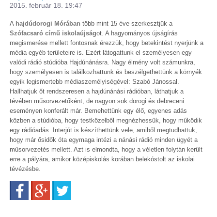
2015. február 18. 19:47
A
hajdúdorogi Mórában
több mint 15 éve szerkesztjük a
Szófacsaró című iskolaújság
ot. A hagyományos újságírás
megismerése mellett fontosnak érezzük, hogy betekintést nyerjünk a
média egyéb területeire is. Ezért látogattunk el személyesen egy
valódi rádió stúdióba Hajdúnánásra. Nagy élmény volt számunkra,
hogy személyesen is találkozhattunk és beszélgethettünk a környék
egyik legismertebb médiaszemélyiségével: Szabó Jánossal.
Hallhatjuk őt rendszeresen a hajdúnánási rádióban, láthatjuk a
tévében műsorvezetőként, de nagyon sok dorogi és debreceni
eseményen konferált már. Bemehettünk egy élő, egyenes adás
közben a stúdióba, hogy testközelből megnézhessük, hogy működik
egy rádióadás. Interjút is készíthettünk vele, amiből megtudhattuk,
hogy már ősidők óta egymaga intézi a nánási rádió minden ügyét a
műsorvezetés mellett. Azt is elmondta, hogy a véletlen folytán került
erre a pályára, amikor középiskolás korában belekóstolt az iskolai
tévézésbe.
Facebook
Google+
Twitter