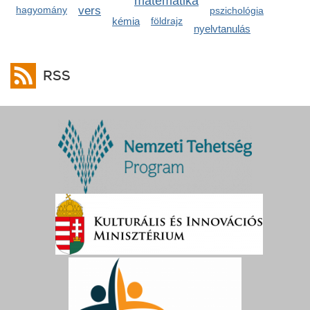
matematika
hagyomány
vers
pszichológia
kémia
földrajz
nyelvtanulás
RSS