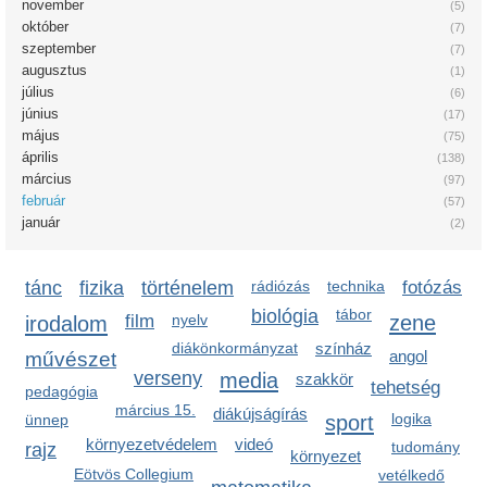
november
(5)
október
(7)
szeptember
(7)
augusztus
(1)
július
(6)
június
(17)
május
(75)
április
(138)
március
(97)
február
(57)
január
(2)
tánc
fizika
történelem
rádiózás
technika
fotózás
biológia
tábor
zene
irodalom
film
nyelv
diákönkormányzat
színház
angol
művészet
verseny
media
szakkör
tehetség
pedagógia
március 15.
diákújságírás
sport
logika
ünnep
környezetvédelem
videó
tudomány
rajz
környezet
Eötvös Collegium
vetélkedő