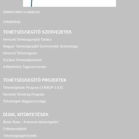
Adatkezelési szabályzat
Oldaltérkép
TEHETSÉGSEGÍTŐ SZERVEZETEK
Nemzeti Tehetségsegítő Tanács
Magyar Tehetségsegítő Szervezetek Szövetsége
Nemzeti Tehetségpont
Európai Tehetségközpont
A Matehetsz Tagszervezetei
TEHETSÉGSEGÍTŐ
PROJEKTEK
Tehetséghidak Program (TÁMOP 3.4.5)
Nemzeti Tehetség Program
Tehetségek Magyarországa
DÍJAK, KITÜNTETÉSEK
Bonis Bona – A nemzet tehetségeiért
Felfedezettjeink
Tehetségnagykövetek