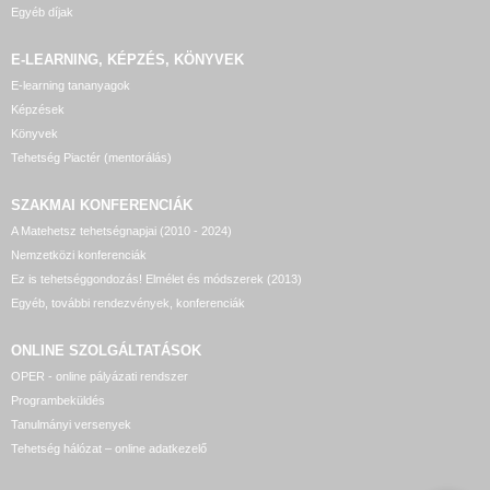
Egyéb díjak
E-LEARNING, KÉPZÉS, KÖNYVEK
E-learning tananyagok
Képzések
Könyvek
Tehetség Piactér (mentorálás)
SZAKMAI KONFERENCIÁK
A Matehetsz tehetségnapjai (2010 - 2024)
Nemzetközi konferenciák
Ez is tehetséggondozás! Elmélet és módszerek (2013)
Egyéb, további rendezvények, konferenciák
ONLINE SZOLGÁLTATÁSOK
OPER - online pályázati rendszer
Programbeküldés
Tanulmányi versenyek
Tehetség hálózat – online adatkezelő