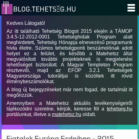
Kedves Látogató!
Az itt található Tehetség Blogot 2015 elején a TÁMOP
3.4.5-12-2012-0001 Tehetséghidak Program alatt
meghirdetett, Tehetség Hónapja elnevezésű programunk
hívta életre. Számos tehetségponti beszámolónak adott
helyet ez a felület, és később a Matehetsz által
megvalósított további projekteknek is megjelenési
lehetőséget biztosított. A Magyar Templeton Program
résztvevői, majd az EFOP 3.2.1 Tehetségek
Magyarországa tutoráltjai is közöltek itt rövid
élménybeszámolókat.
A blog új bejegyzéseket már nem fogad, de tartalmát itt
megőrizzük.
Amennyiben a Matehetsz aktuális tevékenységeiről
tájékozódni szeretne, kérjük, keresse föl a
tehetseg.hu
portálunkat, illetve a
matehetsz.hu
oldalt.
Fiatalok Európa Erdeiben - 2015