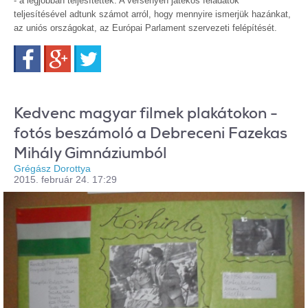
- a legjobban teljesítettek. A versenyen játékos feladatok
teljesítésével adtunk számot arról, hogy mennyire ismerjük hazánkat,
az uniós országokat, az Európai Parlament szervezeti felépítését.
Facebook
Google+
Twitter
Kedvenc magyar filmek plakátokon -
fotós beszámoló a Debreceni Fazekas
Mihály Gimnáziumból
Grégász Dorottya
2015. február 24. 17:29