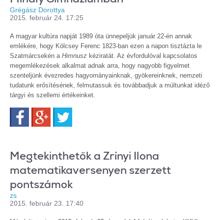
Grégász Dorottya
2015. február 24. 17:25
A magyar kultúra napját 1989 óta ünnepeljük január 22-én annak
emlékére, hogy Kölcsey Ferenc 1823-ban ezen a napon tisztázta le
Szatmárcsekén a
Himnusz
kéziratát. Az évfordulóval kapcsolatos
megemlékezések alkalmat adnak arra, hogy nagyobb figyelmet
szenteljünk évezredes hagyományainknak, gyökereinknek, nemzeti
tudatunk erősítésének, felmutassuk és továbbadjuk a múltunkat idéző
tárgyi és szellemi értékeinket.
Facebook
Google+
Twitter
Megtekinthetők a Zrínyi Ilona
matematikaversenyen szerzett
pontszámok
zs
2015. február 23. 17:40