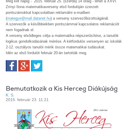
Még két napig - 2015. február 25. (szerda) 14 óráig - lehet a XXVI.
Zrínyi Ilona matematikaverseny első fordulóján szerzett
pontszámokkal kapcsolatban reklamálni e-mailben
(
mategye@mail.datanet.hu
) a verseny szervezőbizottságánál.
A szervezők a későbbiekben pontszámmal kapcsolatos reklamációt
nem fogadnak el.
A verseny elsődleges célja a matematika népszerűsítése, a tanulók
logikus gondolkodásának mérése. A kétfordulós versenyen az iskolák
2-12. osztályos tanulói mérik össze matematikai tudásukat.
Idén az első fordulót február 20-án tartották meg.
Facebook
Google+
Twitter
Bemutatkozik a Kis Herceg Diákújság
K. S.
2015. február 23. 11:21