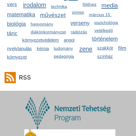
irodalom
vers
földrajz
media
technika
ünnep
matematika
művészet
március 15.
verseny
pszichológia
biológia
hagyomány
vetélkedő
diákönkormányzat
rádiózás
tánc
történelem
környezetvédelem
angol
zene
szakkör
film
nyelvtanulás
kémia
tudomány
pedagógia
színház
környezet
RSS