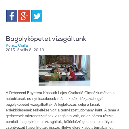
Facebook
Google+
Twitter
Bagolyköpetet vizsgáltunk
Koncz Csilla
2015. április 8. 20:10
A Debreceni Egyetem Kossuth Lajos Gyakorló Gimnáziumában a
hetedikesek és nyolcadikosok más iskolák diákjaival együtt
bagolyköpetet vizsgálhattak. A foglalkozás célja a kicsik
érdeklődésének felkeltése volt a természettudomány iránt. A téma a
gerincesek vázrendszerének vizsgálata volt, de ez három részre
bomlott: bagolyköpetet vizsgáltak, különböző gerinces osztályok
csontvázait hasonlították össze, illetve előre kiadott témában öt