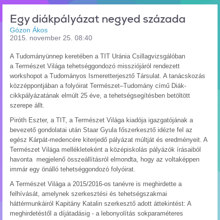
Egy diákpályázat negyed százada
Gózon Ákos
2015. november 25. 08:40
A Tudományünnep keretében a TIT Uránia Csillagvizsgálóban
a Természet Világa tehetséggondozó missziójáról rendezett
workshopot a Tudományos Ismeretterjesztő Társulat. A tanácskozás
közzéppontjában a folyóirat Természet–Tudomány című Diák-
cikkpályázatának elmúlt 25 éve, a tehetségsegítésben betöltött
szerepe állt.
Piróth Eszter, a TIT, a Természet Világa kiadója igazgatójának a
bevezető gondolatai után Staar Gyula főszerkesztő idézte fel az
egész Kárpát-medencére kiterjedő pályázat múltját és eredményeit. A
Természet Világa mellékleteként a középiskolás pályázók írásaiból
havonta megjelenő összeállításról elmondta, hogy az voltaképpen
immár egy önálló tehetséggondozó folyóirat.
A Természet Világa a 2015/2016-os tanévre is meghirdette a
felhívását, amelynek szerkesztési és tehetségszakmai
háttérmunkáiról Kapitány Katalin szerkesztő adott áttekintést: A
meghirdetéstől a díjátadásig - a lebonyolítás sokparaméteres