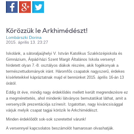
Facebook
Google+
Twitter
Körözzük le Arkhimédészt!
Lombárszki Dorina
2015. április 13. 23:27
Iskolánk, a sátoraljaújhelyi V. István Katolikus Szakközépiskola és
Gimnázium, Árpád-házi Szent Margit Általános Iskola versenyt
hírdetett olyan 7.-8. osztályos diákok részére, akik fogékonyak a
természettudományok iránt. Háromfős csapatok nagyszerű, érdekes
kísérleteikkel kápráztatnak majd el bennünket 2015. április 16-án 13
órától.
Eddig öt éve, mindig nagy érdeklődés mellett került megrendezésre ez
a megmérettetés, ahol mindenki látványos bemutatókat láthat, amit a
versenyzők prezentációja színesít. Izgatottan, nagy kiváncsisággal
várjuk melyik csapat tagjai körözik le Arkchimédészt.
Minden érdeklődőt sok-sok szeretettel várunk!
A versennyel kapcsolatos beszámolót hamarosan olvashatják.