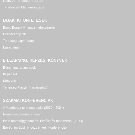
Nemzeti Tehetség Program
Tehetségek Magyarországa
DÍJAK, KITÜNTETÉSEK
Bonis Bona – A nemzet tehetségeiért
Felfedezettjeink
Tehetségnagykövetek
Egyéb díjak
E-LEARNING, KÉPZÉS, KÖNYVEK
E-learning tananyagok
Képzések
Könyvek
Tehetség Piactér (mentorálás)
SZAKMAI KONFERENCIÁK
A Matehetsz tehetségnapjai (2010 - 2024)
Nemzetközi konferenciák
Ez is tehetséggondozás! Elmélet és módszerek (2013)
Egyéb, további rendezvények, konferenciák