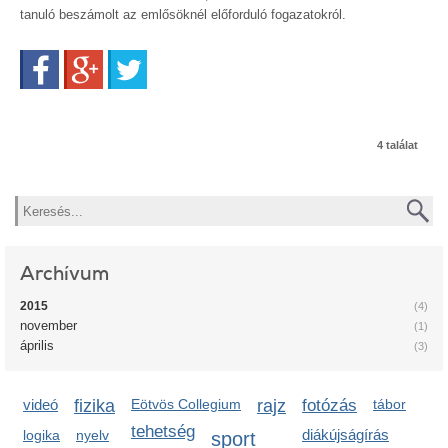
tanuló beszámolt az emlősöknél előforduló fogazatokról.
Facebook
Google+
Twitter
4 találat
Keresés
Archívum
2015
(4)
november
(1)
április
(3)
videó
fizika
Eötvös Collegium
rajz
fotózás
tábor
tehetség
diákújságírás
logika
nyelv
sport