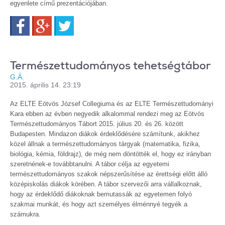
egyenlete című prezentációjában.
Facebook
Google+
Twitter
Természettudományos tehetségtábor
G.Á.
2015. április 14. 23:19
Az ELTE Eötvös József Collegiuma és az ELTE Természettudományi
Kara ebben az évben negyedik alkalommal rendezi meg az Eötvös
Természettudományos Tábort 2015. július 20. és 26. között
Budapesten. Mindazon diákok érdeklődésére számítunk, akikhez
közel állnak a természettudományos tárgyak (matematika, fizika,
biológia, kémia, földrajz), de még nem döntötték el, hogy ez irányban
szeretnének-e továbbtanulni. A tábor célja az egyetemi
természettudományos szakok népszerűsítése az érettségi előtt álló
középiskolás diákok körében. A tábor szervezői arra vállalkoznak,
hogy az érdeklődő diákoknak bemutassák az egyetemen folyó
szakmai munkát, és hogy azt személyes élménnyé tegyék a
számukra.