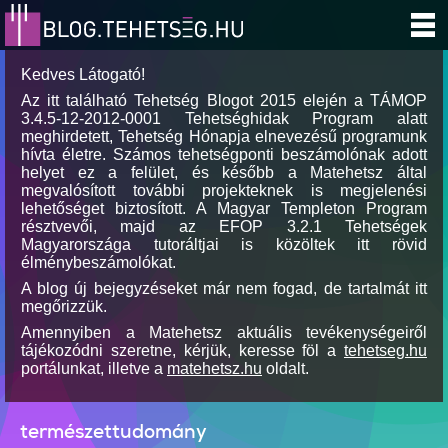
Kedves Látogató!
Az itt található Tehetség Blogot 2015 elején a TÁMOP
3.4.5-12-2012-0001 Tehetséghidak Program alatt
meghirdetett, Tehetség Hónapja elnevezésű programunk
hívta életre. Számos tehetségponti beszámolónak adott
helyet ez a felület, és később a Matehetsz által
megvalósított további projekteknek is megjelenési
lehetőséget biztosított. A Magyar Templeton Program
résztvevői, majd az EFOP 3.2.1 Tehetségek
Magyarországa tutoráltjai is közöltek itt rövid
élménybeszámolókat.
A blog új bejegyzéseket már nem fogad, de tartalmát itt
megőrizzük.
Amennyiben a Matehetsz aktuális tevékenységeiről
tájékozódni szeretne, kérjük, keresse föl a
tehetseg.hu
portálunkat, illetve a
matehetsz.hu
oldalt.
természettudomány