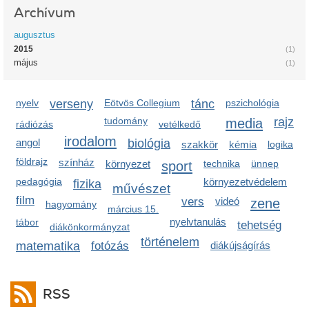
Archívum
augusztus
2015
(1)
május
(1)
nyelv
verseny
Eötvös Collegium
tánc
pszichológia
tudomány
media
rajz
rádiózás
vetélkedő
irodalom
angol
biológia
szakkör
kémia
logika
földrajz
színház
környezet
sport
technika
ünnep
pedagógia
környezetvédelem
fizika
művészet
film
vers
videó
zene
hagyomány
március 15.
nyelvtanulás
tábor
tehetség
diákönkormányzat
történelem
matematika
fotózás
diákújságírás
RSS