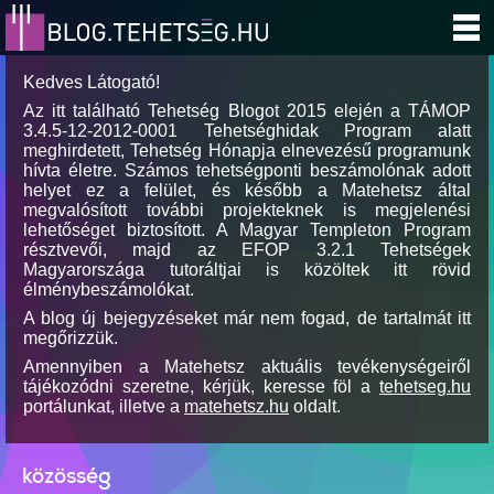
Kedves Látogató!
Az itt található Tehetség Blogot 2015 elején a TÁMOP
3.4.5-12-2012-0001 Tehetséghidak Program alatt
meghirdetett, Tehetség Hónapja elnevezésű programunk
hívta életre. Számos tehetségponti beszámolónak adott
helyet ez a felület, és később a Matehetsz által
megvalósított további projekteknek is megjelenési
lehetőséget biztosított. A Magyar Templeton Program
résztvevői, majd az EFOP 3.2.1 Tehetségek
Magyarországa tutoráltjai is közöltek itt rövid
élménybeszámolókat.
A blog új bejegyzéseket már nem fogad, de tartalmát itt
megőrizzük.
Amennyiben a Matehetsz aktuális tevékenységeiről
tájékozódni szeretne, kérjük, keresse föl a
tehetseg.hu
portálunkat, illetve a
matehetsz.hu
oldalt.
közösség