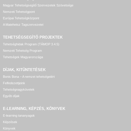
Magyar Tehetségsegítő Szervezetek Szövetsége
Nemzeti Tehetségpont
Európai Tehetségközpont
A Matehetsz Tagszervezetei
TEHETSÉGSEGÍTŐ
PROJEKTEK
Tehetséghidak Program (TÁMOP 3.4.5)
Nemzeti Tehetség Program
Tehetségek Magyarországa
DÍJAK, KITÜNTETÉSEK
Bonis Bona – A nemzet tehetségeiért
Felfedezettjeink
Tehetségnagykövetek
Egyéb díjak
E-LEARNING, KÉPZÉS, KÖNYVEK
E-learning tananyagok
Képzések
Könyvek