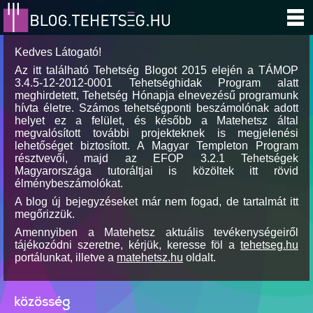
Kedves Látogató!
Az itt található Tehetség Blogot 2015 elején a TÁMOP
3.4.5-12-2012-0001 Tehetséghidak Program alatt
meghirdetett, Tehetség Hónapja elnevezésű programunk
hívta életre. Számos tehetségponti beszámolónak adott
helyet ez a felület, és később a Matehetsz által
megvalósított további projekteknek is megjelenési
lehetőséget biztosított. A Magyar Templeton Program
résztvevői, majd az EFOP 3.2.1 Tehetségek
Magyarországa tutoráltjai is közöltek itt rövid
élménybeszámolókat.
A blog új bejegyzéseket már nem fogad, de tartalmát itt
megőrizzük.
Amennyiben a Matehetsz aktuális tevékenységeiről
tájékozódni szeretne, kérjük, keresse föl a
tehetseg.hu
portálunkat, illetve a
matehetsz.hu
oldalt.
közösség