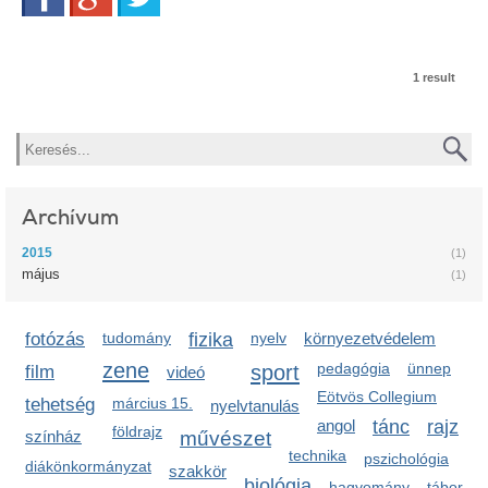
1 result
Keresés
Archívum
2015
(1)
május
(1)
fotózás
tudomány
fizika
nyelv
környezetvédelem
zene
sport
pedagógia
ünnep
film
videó
Eötvös Collegium
tehetség
március 15.
nyelvtanulás
angol
tánc
rajz
földrajz
színház
művészet
technika
pszichológia
diákönkormányzat
szakkör
biológia
hagyomány
tábor