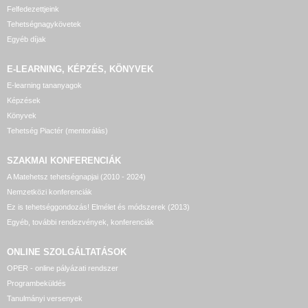
Felfedezettjeink
Tehetségnagykövetek
Egyéb díjak
E-LEARNING, KÉPZÉS, KÖNYVEK
E-learning tananyagok
Képzések
Könyvek
Tehetség Piactér (mentorálás)
SZAKMAI KONFERENCIÁK
A Matehetsz tehetségnapjai (2010 - 2024)
Nemzetközi konferenciák
Ez is tehetséggondozás! Elmélet és módszerek (2013)
Egyéb, további rendezvények, konferenciák
ONLINE SZOLGÁLTATÁSOK
OPER - online pályázati rendszer
Programbeküldés
Tanulmányi versenyek