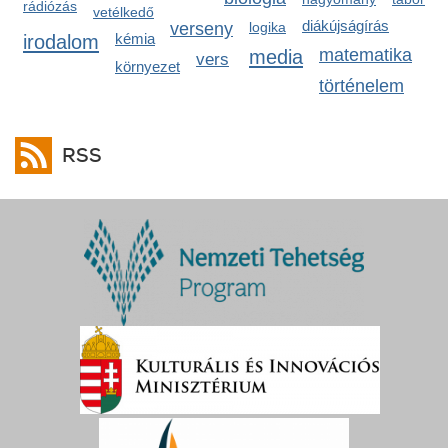
rádiózás
vetélkedő
diákújságírás
verseny
logika
irodalom
kémia
media
matematika
vers
környezet
történelem
RSS