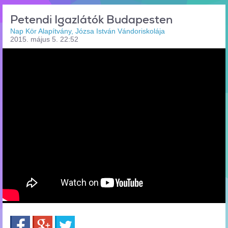
Petendi Igazlátók Budapesten
Nap Kör Alapítvány, Józsa István Vándoriskolája
2015. május 5. 22:52
Facebook
Google+
Twitter