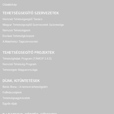
Oldaltérkép
TEHETSÉGSEGÍTŐ SZERVEZETEK
Nemzeti Tehetségsegítő Tanács
Magyar Tehetségsegítő Szervezetek Szövetsége
Nemzeti Tehetségpont
Európai Tehetségközpont
A Matehetsz Tagszervezetei
TEHETSÉGSEGÍTŐ
PROJEKTEK
Tehetséghidak Program (TÁMOP 3.4.5)
Nemzeti Tehetség Program
Tehetségek Magyarországa
DÍJAK, KITÜNTETÉSEK
Bonis Bona – A nemzet tehetségeiért
Felfedezettjeink
Tehetségnagykövetek
Egyéb díjak