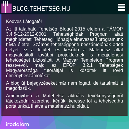
Kedves Látogató!
Az itt található Tehetség Blogot 2015 elején a TÁMOP
3.4.5-12-2012-0001 Tehetséghidak Program alatt
meghirdetett, Tehetség Hónapja elnevezésű programunk
hívta életre. Számos tehetségponti beszámolónak adott
helyet ez a felület, és később a Matehetsz által
megvalósított további projekteknek is megjelenési
lehetőséget biztosított. A Magyar Templeton Program
résztvevői, majd az EFOP 3.2.1 Tehetségek
Magyarországa tutoráltjai is közöltek itt rövid
élménybeszámolókat.
A blog új bejegyzéseket már nem fogad, de tartalmát itt
megőrizzük.
Amennyiben a Matehetsz aktuális tevékenységeiről
tájékozódni szeretne, kérjük, keresse föl a
tehetseg.hu
portálunkat, illetve a
matehetsz.hu
oldalt.
irodalom