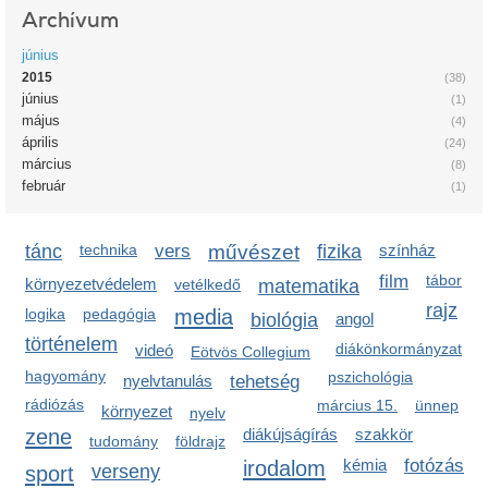
Archívum
június
2015
(38)
június
(1)
május
(4)
április
(24)
március
(8)
február
(1)
tánc
technika
vers
művészet
fizika
színház
film
tábor
környezetvédelem
vetélkedő
matematika
rajz
media
logika
pedagógia
biológia
angol
történelem
diákönkormányzat
videó
Eötvös Collegium
hagyomány
pszichológia
nyelvtanulás
tehetség
rádiózás
március 15.
ünnep
környezet
nyelv
zene
diákújságírás
szakkör
tudomány
földrajz
irodalom
kémia
fotózás
sport
verseny