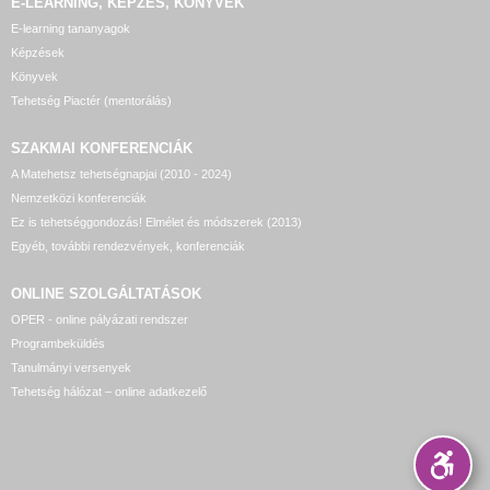
E-LEARNING, KÉPZÉS, KÖNYVEK
E-learning tananyagok
Képzések
Könyvek
Tehetség Piactér (mentorálás)
SZAKMAI KONFERENCIÁK
A Matehetsz tehetségnapjai (2010 - 2024)
Nemzetközi konferenciák
Ez is tehetséggondozás! Elmélet és módszerek (2013)
Egyéb, további rendezvények, konferenciák
ONLINE SZOLGÁLTATÁSOK
OPER - online pályázati rendszer
Programbeküldés
Tanulmányi versenyek
Tehetség hálózat – online adatkezelő