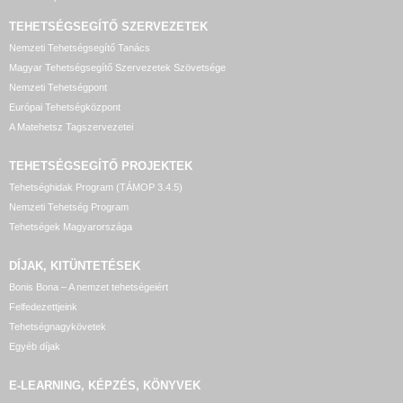
TEHETSÉGSEGÍTŐ SZERVEZETEK
Nemzeti Tehetségsegítő Tanács
Magyar Tehetségsegítő Szervezetek Szövetsége
Nemzeti Tehetségpont
Európai Tehetségközpont
A Matehetsz Tagszervezetei
TEHETSÉGSEGÍTŐ
PROJEKTEK
Tehetséghidak Program (TÁMOP 3.4.5)
Nemzeti Tehetség Program
Tehetségek Magyarországa
DÍJAK, KITÜNTETÉSEK
Bonis Bona – A nemzet tehetségeiért
Felfedezettjeink
Tehetségnagykövetek
Egyéb díjak
E-LEARNING, KÉPZÉS, KÖNYVEK