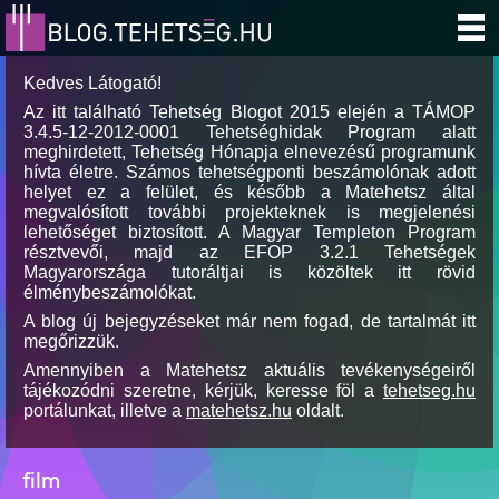
Kedves Látogató!
Az itt található Tehetség Blogot 2015 elején a TÁMOP
3.4.5-12-2012-0001 Tehetséghidak Program alatt
meghirdetett, Tehetség Hónapja elnevezésű programunk
hívta életre. Számos tehetségponti beszámolónak adott
helyet ez a felület, és később a Matehetsz által
megvalósított további projekteknek is megjelenési
lehetőséget biztosított. A Magyar Templeton Program
résztvevői, majd az EFOP 3.2.1 Tehetségek
Magyarországa tutoráltjai is közöltek itt rövid
élménybeszámolókat.
A blog új bejegyzéseket már nem fogad, de tartalmát itt
megőrizzük.
Amennyiben a Matehetsz aktuális tevékenységeiről
tájékozódni szeretne, kérjük, keresse föl a
tehetseg.hu
portálunkat, illetve a
matehetsz.hu
oldalt.
film