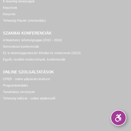
E-learning tananyagok
Képzések
Könyvek
Tehetség Piactér (mentorálás)
SZAKMAI KONFERENCIÁK
A Matehetsz tehetségnapjai (2010 - 2024)
Nemzetközi konferenciák
Ez is tehetséggondozás! Elmélet és módszerek (2013)
Egyéb, további rendezvények, konferenciák
ONLINE SZOLGÁLTATÁSOK
OPER - online pályázati rendszer
Programbeküldés
Tanulmányi versenyek
Tehetség hálózat – online adatkezelő