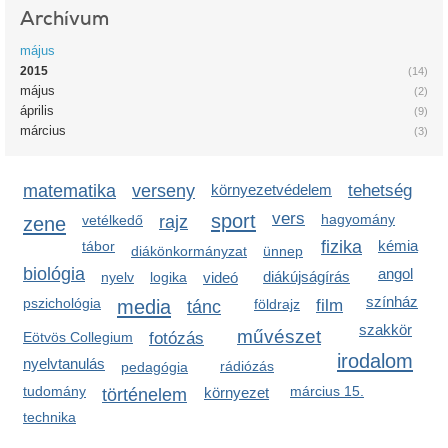
Archívum
május
2015
(14)
május
(2)
április
(9)
március
(3)
matematika
verseny
környezetvédelem
tehetség
sport
vers
hagyomány
zene
vetélkedő
rajz
fizika
kémia
tábor
diákönkormányzat
ünnep
biológia
angol
diákújságírás
nyelv
logika
videó
színház
pszichológia
media
földrajz
film
tánc
szakkör
művészet
Eötvös Collegium
fotózás
irodalom
nyelvtanulás
rádiózás
pedagógia
tudomány
március 15.
környezet
történelem
technika