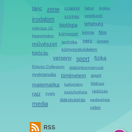
tánc
zene
szakkör
tábor
logika
vetélkedő
színház
irodalom
tehetség
biológia
március 15.
kémia
film
környezet
hagyomány
vers
ünnep
technika
művészet
környezetvédelem
fotózás
verseny
sport
fizika
Eötvös Collegium
diákönkormányzat
nyelvtanulás
történelem
angol
földrajz
matematika
tudomány
rádiózás
pszichológia
rajz
nyelv
diákújságírás
pedagógia
media
videó
RSS