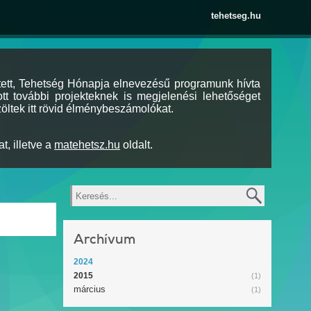
tehetseg.hu
tett, Tehetség Hónapja elnevezésű programunk hívta
tt további projekteknek is megjelenési lehetőséget
öltek itt rövid élménybeszámolókat.
t, illetve a
matehetsz.hu
oldalt.
Keresés
Archívum
2024
2015
(1)
március
(1)