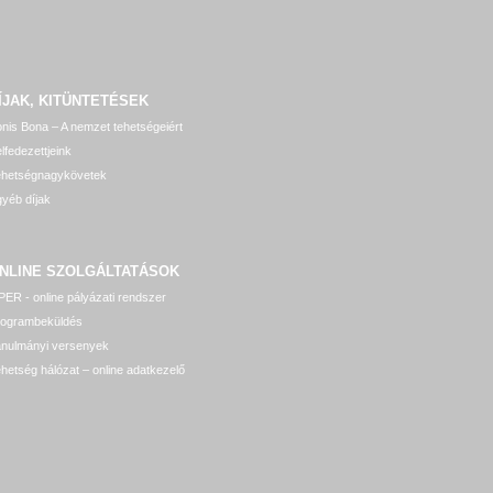
ÍJAK, KITÜNTETÉSEK
nis Bona – A nemzet tehetségeiért
lfedezettjeink
ehetségnagykövetek
yéb díjak
NLINE SZOLGÁLTATÁSOK
ER - online pályázati rendszer
rogrambeküldés
anulmányi versenyek
hetség hálózat – online adatkezelő