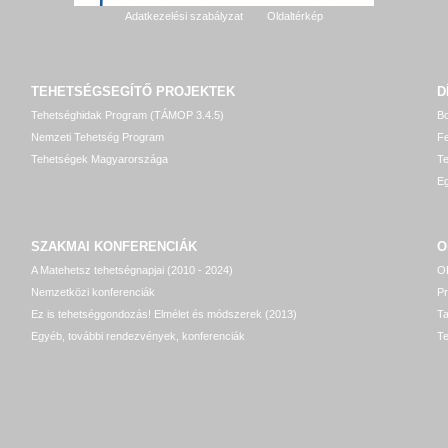
Adatkezelési szabályzat
Oldaltérkép
TEHETSÉGSEGÍTŐ
PROJEKTEK
D
Tehetséghidak Program (TÁMOP 3.4.5)
Bo
Nemzeti Tehetség Program
Fe
Tehetségek Magyarországa
T
Eg
SZAKMAI KONFERENCIÁK
O
A Matehetsz tehetségnapjai (2010 - 2024)
OP
Nemzetközi konferenciák
P
Ez is tehetséggondozás! Elmélet és módszerek (2013)
T
Egyéb, további rendezvények, konferenciák
Te