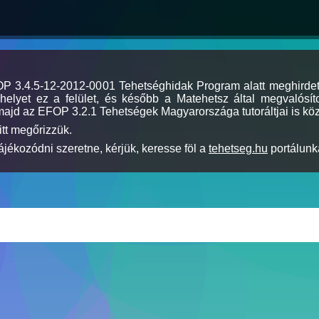
MOP 3.4.5-12-2012-0001 Tehetséghidak Program alatt meghirde
elyet ez a felület, és később a Matehetsz által megvalósíto
majd az EFOP 3.2.1 Tehetségek Magyarországa tutoráltjai is köz
itt megőrizzük.
jékozódni szeretne, kérjük, keresse föl a
tehetseg.hu
portálunka