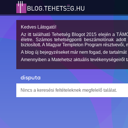
Kedves Látogató!
Az itt található Tehetség Blogot 2015 elején a TÁ
életre. Számos tehetségponti beszámolónak adott h
biztosított. A Magyar Templeton Program résztvevői, 
A blog új bejegyzéseket már nem fogad, de tartalmát 
Amennyiben a Matehetsz aktuális tevékenységeiről tá
disputa
Nincs a keresési feltételeknek megfelelő találat.