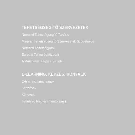
TEHETSÉGSEGÍTŐ SZERVEZETEK
Nemzeti Tehetségsegítő Tanács
Magyar Tehetségsegítő Szervezetek Szövetsége
Nemzeti Tehetségpont
Európai Tehetségközpont
A Matehetsz Tagszervezetei
E-LEARNING, KÉPZÉS, KÖNYVEK
E-learning tananyagok
Képzések
Könyvek
Tehetség Piactér (mentorálás)