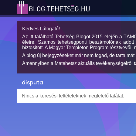
Kedves Látogató!
Az itt található Tehetség Blogot 2015 elején a TÁ
életre. Számos tehetségponti beszámolónak adott h
biztosított. A Magyar Templeton Program résztvevői, 
A blog új bejegyzéseket már nem fogad, de tartalmát 
Amennyiben a Matehetsz aktuális tevékenységeiről tá
disputa
Nincs a keresési feltételeknek megfelelő találat.