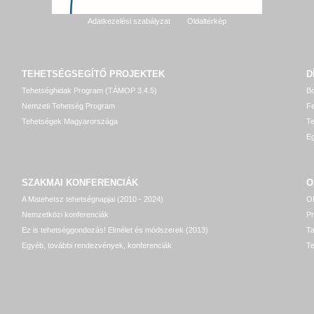
Adatkezelési szabályzat
Oldaltérkép
TEHETSÉGSEGÍTŐ
PROJEKTEK
D
Tehetséghidak Program (TÁMOP 3.4.5)
Bo
Nemzeti Tehetség Program
Fe
Tehetségek Magyarországa
T
Eg
SZAKMAI KONFERENCIÁK
O
A Matehetsz tehetségnapjai (2010 - 2024)
OP
Nemzetközi konferenciák
P
Ez is tehetséggondozás! Elmélet és módszerek (2013)
T
Egyéb, további rendezvények, konferenciák
Te