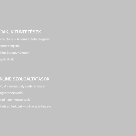
ÍJAK, KITÜNTETÉSEK
nis Bona – A nemzet tehetségeiért
lfedezettjeink
ehetségnagykövetek
yéb díjak
NLINE SZOLGÁLTATÁSOK
ER - online pályázati rendszer
rogrambeküldés
anulmányi versenyek
hetség hálózat – online adatkezelő