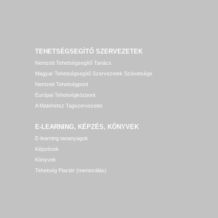
TEHETSÉGSEGÍTŐ SZERVEZETEK
Nemzeti Tehetségsegítő Tanács
Magyar Tehetségsegítő Szervezetek Szövetsége
Nemzeti Tehetségpont
Európai Tehetségközpont
A Matehetsz Tagszervezetei
E-LEARNING, KÉPZÉS, KÖNYVEK
E-learning tananyagok
Képzések
Könyvek
Tehetség Piactér (mentorálás)