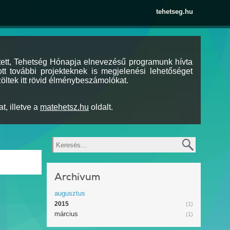
tehetseg.hu
tett, Tehetség Hónapja elnevezésű programunk hívta
tt további projekteknek is megjelenési lehetőséget
öltek itt rövid élménybeszámolókat.
t, illetve a
matehetsz.hu
oldalt.
Keresés
Archívum
augusztus
2015
(1)
március
(1)