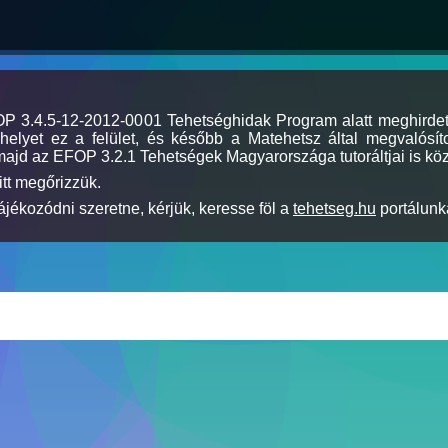
MOP 3.4.5-12-2012-0001 Tehetséghidak Program alatt meghirde
elyet ez a felület, és később a Matehetsz által megvalósíto
majd az EFOP 3.2.1 Tehetségek Magyarországa tutoráltjai is köz
itt megőrizzük.
jékozódni szeretne, kérjük, keresse föl a
tehetseg.hu
portálunka