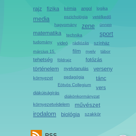
rajz
fizika
kémia
angol
logika
pszichológia
vetélkedő
media
hagyomány
zene
ünnep
matematika
sport
technika
tudomány
videó
rádiózás
színház
film
március 15.
nyelv
tábor
tehetség
fotózás
földrajz
történelem
nyelvtanulás
verseny
pedagógia
környezet
tánc
Eötvös Collegium
vers
diákújságírás
diákönkormányzat
környezetvédelem
művészet
irodalom
biológia
szakkör
RSS