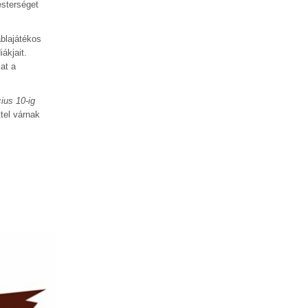
sterséget
blajátékos
ákjait.
at a
ius 10-ig
tel várnak