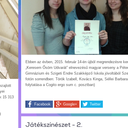
Ebben az évben, 2015. február 14-én újból megrendezésre ker
„Keresem Ősöm Udvarát” elnevezésű magyar verseny a Péte
Gimnázium és Szigeti Endre Szakképző Iskola jóvoltából Sz
fotón sorrendben: Török Izabell, Kovács Kinga, Séllei Barbar
folytatása a Cogito ergo sum c. posztban)
zajlott
yei
k 15 313
Facebook
Google+
Twitter
l
Játékszínészet - 2.