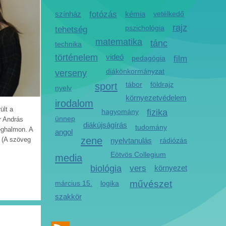
színház
fotózás
kémia
vetélkedő
rajz
pszichológia
tehetség
matematika
tánc
technika
történelem
videó
pedagógia
film
diákönkormányzat
verseny
sport
tábor
földrajz
nyelv
környezetvédelem
irodalom
ült a
hagyomány
fizika
ünnep
r András
diákújságírás
tudomány
eghalmon. A
angol
zene
a (A szöveg
nyelvtanulás
rádiózás
Eötvös Collegium
media
biológia
vers
környezet
művészet
március 15.
logika
szakkör