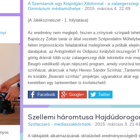
A Szemtanúk egy Kispolgári Xilofonnal - a zalaegerszegi 
Gimnázium médiaműhelye
·
2015. március 4. 22:49
(A Játékszínészet - 1. folytatása)
nyi
Az eredmény nem meglepő, hiszen a zrínyisek színpadi tehet
Bajnóczy Zoltán tanár úr által vezetett Szépirodalmi Műhely
héten improvizációs feladatokkal melegítenek a próbák elején.
darabjukat, az Antigónéból és Oidipusz királyból összegyúrt
görög drámát több száz zalaegerszegi diák tekintette már meg
Beugró vetélkedő olyan népszerű program, amely vonzóvá tes
színházat, akárcsak a helyi Hevesi Sándor Színház „Tanterm
és korábbi „Beavató színház" projektjei, ugyanakkor akár egy
keretében egy tanteremben is kivitelezhető.
Facebook
Google+
Twitter
Szellemi háromtusa Hajdúdorogo
Szófacsaró - médiaszakkörösök
·
2015. március 3. 21:4
ányos
A táblajáték alkalmazásának oktatásbeli eredményességéről 