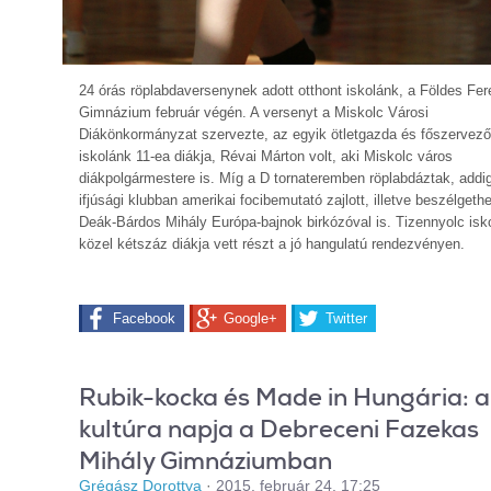
24 órás röplabdaversenynek adott otthont iskolánk, a Földes Fe
Gimnázium február végén. A versenyt a Miskolc Városi
Diákönkormányzat szervezte, az egyik ötletgazda és főszervező
iskolánk 11-ea diákja, Révai Márton volt, aki Miskolc város
diákpolgármestere is. Míg a D tornateremben röplabdáztak, addi
ifjúsági klubban amerikai focibemutató zajlott, illetve beszélgeth
Deák-Bárdos Mihály Európa-bajnok birkózóval is. Tizennyolc isk
közel kétszáz diákja vett részt a jó hangulatú rendezvényen.
Facebook
Google+
Twitter
Rubik-kocka és Made in Hungária: a
kultúra napja a Debreceni Fazekas
Mihály Gimnáziumban
Grégász Dorottya
·
2015. február 24. 17:25