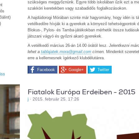
szükséges meggyőznünk. Egyre több iskolában űzik ezt a me
nt
szakköri keretekben vagy szabadidős foglalkozásokon.
fős
álint)
A hajdúdorogi Mórában szinte már hagyomány, hogy idén is tá
)
vetélkedőre hívják ki a gyerekek a környező tehetségpontok di
Blokus-, Pylos- és Tamba-játékokban mérhetik össze tudásuk
játszani vágyó és győzni akaró gyerekek.
A vetélkedő március 26-án 14.00 órától lesz.
Jelentkezni márc
lehet a
tablajatek.mora@gmail.com
címen.
Mindenkit szeretet
erre a kellemesnek ígérkező klubdélutánra.
Facebook
Google+
Twitter
iss
Fiatalok Európa Erdeiben - 2015
j
·
2015. február 25. 17:26