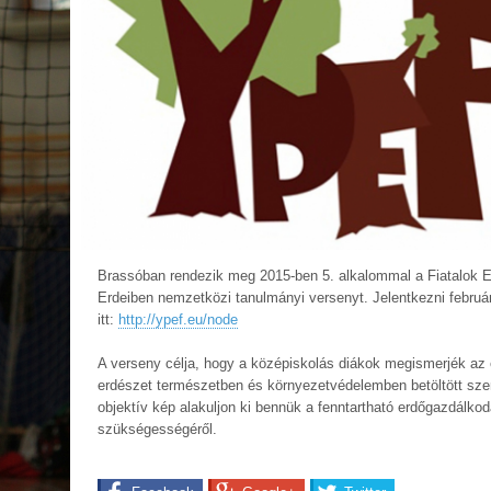
Brassóban rendezik meg 2015-ben 5. alkalommal a Fiatalok 
Erdeiben nemzetközi tanulmányi versenyt. Jelentkezni február 
itt:
http://ypef.eu/node
A verseny célja, hogy a középiskolás diákok megismerjék az
erdészet természetben és környezetvédelemben betöltött sze
objektív kép alakuljon ki bennük a fenntartható erdőgazdálko
szükségességéről.