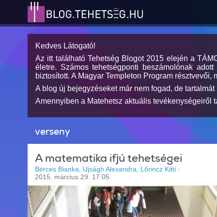
Kedves Látogató!
Az itt található Tehetség Blogot 2015 elején a TÁ
életre. Számos tehetségponti beszámolónak adott h
biztosított. A Magyar Templeton Program résztvevői, 
A blog új bejegyzéseket már nem fogad, de tartalmát 
Amennyiben a Matehetsz aktuális tevékenységeiről tá
verseny
A matematika ifjú tehetségei
Bérces Bianka, Ujságh Alexandra, Lőrincz Kitti
·
2015. március 29. 17:05