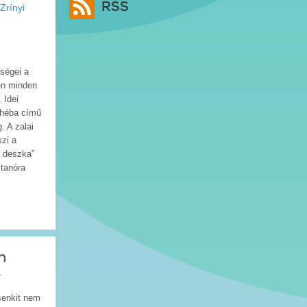
RSS
Zrínyi
ségei a
ben minden
 Idei
 Théba című
. A zalai
zi a
i deszka”
 tanóra
n
1
senkit nem