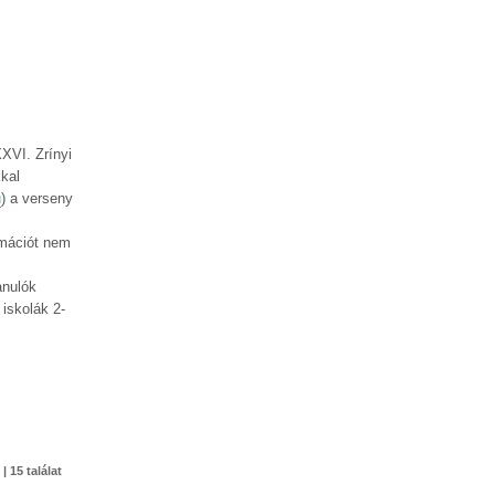
XXVI. Zrínyi
kal
u
) a verseny
mációt nem
anulók
iskolák 2-
 | 15 találat