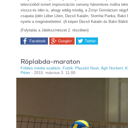
televízióból ismert improvizációs verseny hároméves múltra teki
vissza és idén is, ahogy eddig mindig, a Zrínyi Gimnázium négy
csapata (idén Léber Lilien, Dezső Katalin, Stomfai Panka, Bakó B
nyerte a megmérettetést. (A képen Dezső Katalin és Bakó Bálint
(Folytatás a Játékszínészet 2. részében)
Facebook
Google+
Twitter
Röplabda-maraton
Földes média szakkör; Fotók: Plaszkó Noel, Ágh Norbert, K
Péter
·
2015. március 3. 11:00