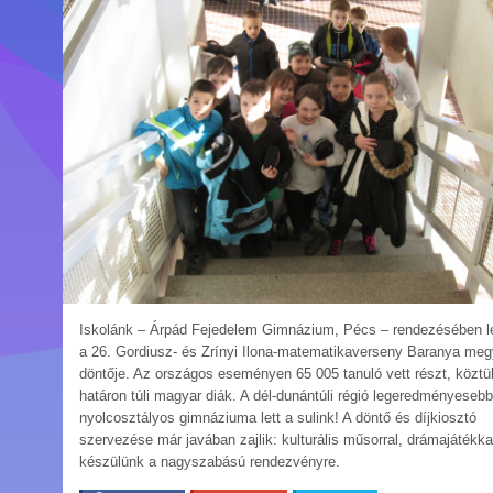
Iskolánk – Árpád Fejedelem Gimnázium, Pécs – rendezésében le
a 26. Gordiusz- és Zrínyi Ilona-matematikaverseny Baranya meg
döntője. Az országos eseményen 65 005 tanuló vett részt, köztü
határon túli magyar diák. A dél-dunántúli régió legeredményesebb
nyolcosztályos gimnáziuma lett a sulink! A döntő és díjkiosztó
szervezése már javában zajlik: kulturális műsorral, drámajátékka
készülünk a nagyszabású rendezvényre.