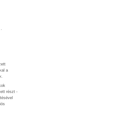
·
zett
kal a
k.
kok
tt részt -
ítésével
iós