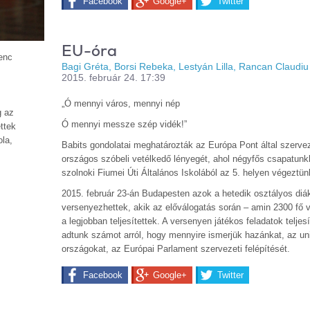
Facebook
Google+
Twitter
EU-óra
renc
Bagi Gréta, Borsi Rebeka, Lestyán Lilla, Rancan Claudiu
2015. február 24. 17:39
„Ó mennyi város, mennyi nép
g az
Ó mennyi messze szép vidék!”
ettek
ola,
Babits gondolatai meghatározták az Európa Pont által szerve
országos szóbeli vetélkedő lényegét, ahol négyfős csapatunk
szolnoki Fiumei Úti Általános Iskolából az 5. helyen végeztün
2015. február 23-án Budapesten azok a hetedik osztályos diá
versenyezhettek, akik az előválogatás során – amin 2300 fő ve
a legjobban teljesítettek. A versenyen játékos feladatok teljes
adtunk számot arról, hogy mennyire ismerjük hazánkat, az un
országokat, az Európai Parlament szervezeti felépítését.
Facebook
Google+
Twitter