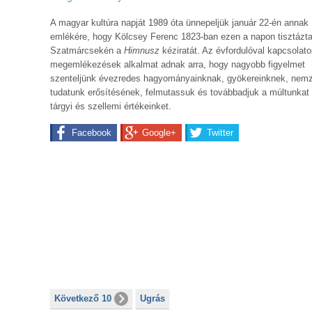
A magyar kultúra napját 1989 óta ünnepeljük január 22-én annak
emlékére, hogy Kölcsey Ferenc 1823-ban ezen a napon tisztázta
Szatmárcsekén a
Himnusz
kéziratát. Az évfordulóval kapcsolat
megemlékezések alkalmat adnak arra, hogy nagyobb figyelmet
szenteljünk évezredes hagyományainknak, gyökereinknek, nemz
tudatunk erősítésének, felmutassuk és továbbadjuk a múltunkat
tárgyi és szellemi értékeinket.
Facebook
Google+
Twitter
Következő 10
Ugrás