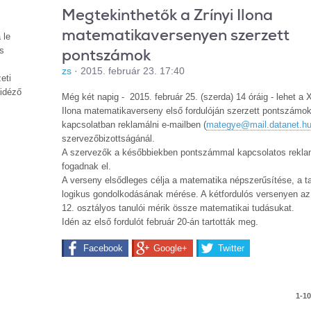
Megtekinthetők a Zrínyi Ilona
matematikaversenyen szerzett
 le
pontszámok
os
zs
·
2015. február 23. 17:40
eti
 idéző
Még két napig - 2015. február 25. (szerda) 14 óráig - lehet a 
Ilona matematikaverseny első fordulóján szerzett pontszámok
kapcsolatban reklamálni e-mailben (
mategye@mail.datanet.h
szervezőbizottságánál.
A szervezők a későbbiekben pontszámmal kapcsolatos rekla
fogadnak el.
A verseny elsődleges célja a matematika népszerűsítése, a t
logikus gondolkodásának mérése. A kétfordulós versenyen az 
12. osztályos tanulói mérik össze matematikai tudásukat.
Idén az első fordulót február 20-án tartották meg.
Facebook
Google+
Twitter
1-10