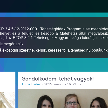
MOP 3.4.5-12-2012-0001 Tehetséghidak Program alatt meghirde
elyet ez a felület, és később a Matehetsz által megvalósíto
majd az EFOP 3.2.1 Tehetségek Magyarországa tutoráltjai is köz
itt megőrizzük.
jékozódni szeretne, kérjük, keresse föl a
tehetseg.hu
portálunka
Gondolkodom, tehát vagyok!
Török Izabell
·
2015. március 16. 21:37