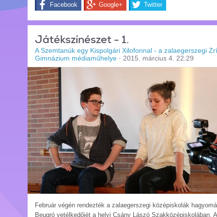
Facebook
Google+
Twitter
Játékszínészet - 1.
A Szemtanúk egy Kispolgári Xilofonnal - a zalaegerszegi Zrí
Gimnázium médiaműhelye
·
2015. március 4. 22:29
Február végén rendezték a zalaegerszegi középiskolák hagyom
Beugró vetélkedőjét a helyi Csány Lászó Szakközépiskolában. A