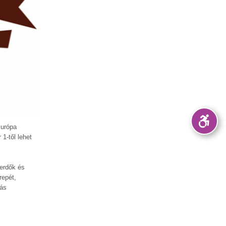
Európa
1-től lehet
 erdők és
repét,
dás