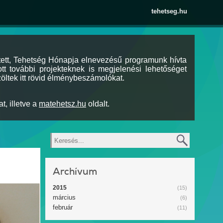
tehetseg.hu
tett, Tehetség Hónapja elnevezésű programunk hívta
tt további projekteknek is megjelenési lehetőséget
öltek itt rövid élménybeszámolókat.
t, illetve a
matehetsz.hu
oldalt.
Keresés
Archívum
2015
(15)
március
(6)
február
(11)