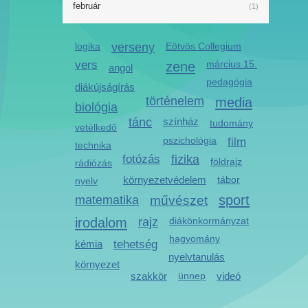
február
(1)
logika
verseny
Eötvös Collegium
vers
zene
március 15.
angol
pedagógia
diákújságírás
történelem
media
biológia
tánc
színház
tudomány
vetélkedő
pszichológia
film
technika
fotózás
fizika
földrajz
rádiózás
környezetvédelem
tábor
nyelv
sport
matematika
művészet
irodalom
rajz
diákönkormányzat
hagyomány
kémia
tehetség
nyelvtanulás
környezet
szakkör
ünnep
videó