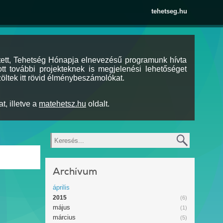
tehetseg.hu
tett, Tehetség Hónapja elnevezésű programunk hívta
tt további projekteknek is megjelenési lehetőséget
öltek itt rövid élménybeszámolókat.
t, illetve a
matehetsz.hu
oldalt.
Keresés
Archívum
április
2015
(6)
május
(1)
március
(5)