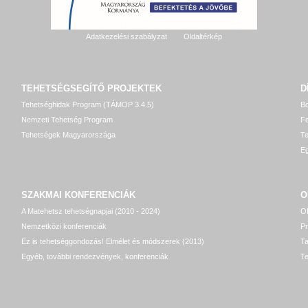
Adatkezelési szabályzat
Oldaltérkép
TEHETSÉGSEGÍTŐ
PROJEKTEK
D
Tehetséghidak Program (TÁMOP 3.4.5)
Bo
Nemzeti Tehetség Program
Fe
Tehetségek Magyarországa
T
Eg
SZAKMAI KONFERENCIÁK
O
A Matehetsz tehetségnapjai (2010 - 2024)
OP
Nemzetközi konferenciák
P
Ez is tehetséggondozás! Elmélet és módszerek (2013)
T
Egyéb, további rendezvények, konferenciák
Te