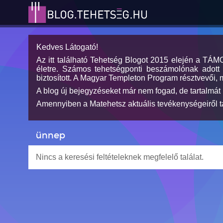
Kedves Látogató!
Az itt található Tehetség Blogot 2015 elején a TÁ
életre. Számos tehetségponti beszámolónak adott h
biztosított. A Magyar Templeton Program résztvevői, 
A blog új bejegyzéseket már nem fogad, de tartalmát 
Amennyiben a Matehetsz aktuális tevékenységeiről tá
ünnep
Nincs a keresési feltételeknek megfelelő találat.