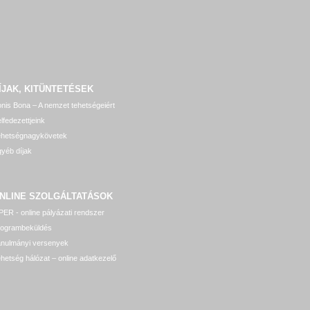
ÍJAK, KITÜNTETÉSEK
nis Bona – A nemzet tehetségeiért
lfedezettjeink
ehetségnagykövetek
yéb díjak
NLINE SZOLGÁLTATÁSOK
ER - online pályázati rendszer
rogrambeküldés
anulmányi versenyek
hetség hálózat – online adatkezelő