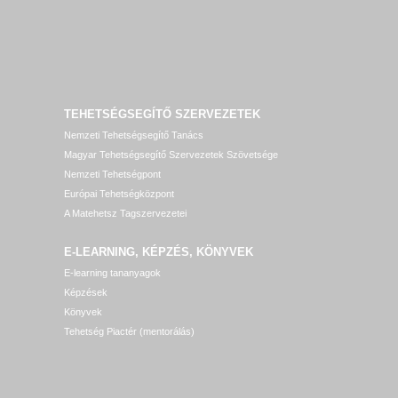
TEHETSÉGSEGÍTŐ SZERVEZETEK
Nemzeti Tehetségsegítő Tanács
Magyar Tehetségsegítő Szervezetek Szövetsége
Nemzeti Tehetségpont
Európai Tehetségközpont
A Matehetsz Tagszervezetei
E-LEARNING, KÉPZÉS, KÖNYVEK
E-learning tananyagok
Képzések
Könyvek
Tehetség Piactér (mentorálás)