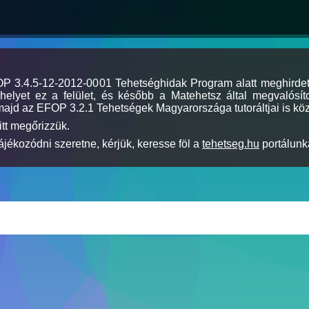
MOP 3.4.5-12-2012-0001 Tehetséghidak Program alatt meghirde
elyet ez a felület, és később a Matehetsz által megvalósíto
majd az EFOP 3.2.1 Tehetségek Magyarországa tutoráltjai is köz
itt megőrizzük.
jékozódni szeretne, kérjük, keresse föl a
tehetseg.hu
portálunka