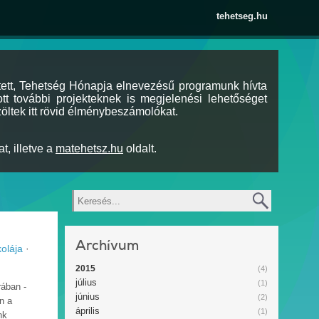
tehetseg.hu
tett, Tehetség Hónapja elnevezésű programunk hívta
tt további projekteknek is megjelenési lehetőséget
öltek itt rövid élménybeszámolókat.
t, illetve a
matehetsz.hu
oldalt.
Keresés
Archívum
olája
·
2015
(4)
július
(1)
rában -
június
(2)
n a
április
(1)
nk