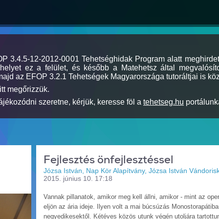
MOP 3.4.5-12-2012-0001 Tehetséghidak Program alatt meghirde
elyet ez a felület, és később a Matehetsz által megvalósíto
majd az EFOP 3.2.1 Tehetségek Magyarországa tutoráltjai is köz
itt megőrizzük.
jékozódni szeretne, kérjük, keresse föl a
tehetseg.hu
portálunka
Fejlesztés önfejlesztéssel
Józsa István, Nap Kör Alapítvány, Józsa István Vándorisk
2015. június 10. 17:18
Vannak pillanatok, amikor meg kell állni, amikor - mint az ope
eljön az ária ideje. Ilyen volt a mai búcsúzás Monostorapátiba
negyedikesektől. Kétéves közös utunk végén utoljára tartottu