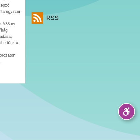
képző
nta egyszer
RSS
az A38-as
Virág
őadását
dhettünk a
orozaton:
.