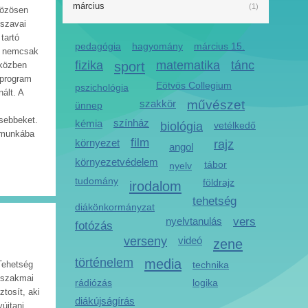
március
(1)
közösen
 szavai
tartó
pedagógia
hagyomány
március 15.
ba nemcsak
fizika
sport
matematika
tánc
iközben
 program
Eötvös Collegium
pszichológia
ált. A
szakkör
művészet
ünnep
isebbeket.
színház
kémia
biológia
vetélkedő
 munkába
film
környezet
rajz
angol
környezetvédelem
tábor
nyelv
tudomány
földrajz
irodalom
tehetség
diákönkormányzat
nyelvtanulás
vers
fotózás
verseny
videó
zene
történelem
media
Tehetség
technika
k szakmai
rádiózás
logika
tosít, aki
diákújságírás
újtani.