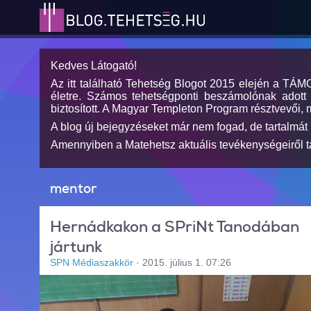
Kedves Látogató!
Az itt található Tehetség Blogot 2015 elején a TÁ
életre. Számos tehetségponti beszámolónak adott h
biztosított. A Magyar Templeton Program résztvevői, 
A blog új bejegyzéseket már nem fogad, de tartalmát 
Amennyiben a Matehetsz aktuális tevékenységeiről tá
mentor
Hernádkakon a SPriNt Tanodában
jártunk
SPN Médiaszakkör
·
2015. július 1. 07:26