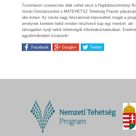
Tizenhárom szerencsés diák vehet részt a Hajdúböszörményi B
István Gimnáziumból a MATEHETSZ Tehetség Piactér pályázat
idei évben. Az iskola nagy létszámmal képviselteti magát a pro
amelynek keretein belül minden résztvevő kap egy mentort, aki
támogatást nyújt nekik tehetségük kibontakoztatásában. Eredm
együttműködést kívánunk!
Facebook
Google+
Twitter