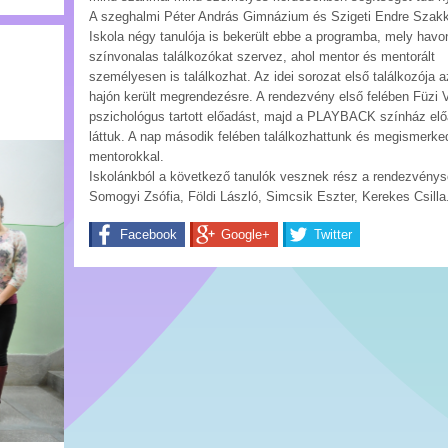
A szeghalmi Péter András Gimnázium és Szigeti Endre Szak
Iskola négy tanulója is bekerült ebbe a programba, mely havo
színvonalas találkozókat szervez, ahol mentor és mentorált
személyesen is találkozhat. Az idei sorozat első találkozója 
hajón került megrendezésre. A rendezvény első felében Füzi 
pszichológus tartott előadást, majd a PLAYBACK színház el
láttuk. A nap második felében találkozhattunk és megismerke
mentorokkal.
Iskolánkból a következő tanulók vesznek rész a rendezvénys
Somogyi Zsófia, Földi László, Simcsik Eszter, Kerekes Csilla
Facebook
Google+
Twitter