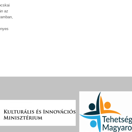
ocskai
án az
gramban,
ényes