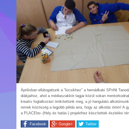
Áprilisban ellátogattunk a "kicsikhez" a hernádkaki SPriNt Tanod
diákjaihoz, ahol a médiaszakkör tagjai közül sokan mentorkodna
kreatív foglalkozást örökítettünk meg, a jó hangulatú alkotómun
remek közösség a legjobb példa arra, hogy az alkotás öröm! A g
a PLACEbo- (Hely és hatás-) projekthez készítettek észlelési tér
Facebook
Google+
Twitter