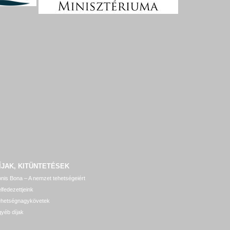
ÍJAK, KITÜNTETÉSEK
nis Bona – A nemzet tehetségeiért
lfedezettjeink
ehetségnagykövetek
yéb díjak