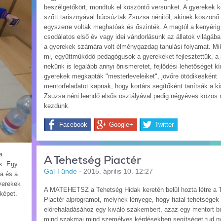
beszélgetőkört, mondtuk el köszöntő versünket. A gyerekek 
szőtt tarisznyával búcsúztak Zsuzsa nénitől, akinek köszönő
egyszerre voltak meghatóak és őszinték. A magtól a kenyérig 
csodálatos első év vagy idei vándorlásunk az állatok világá
a gyerekek számára volt élménygazdag tanulási folyamat. M
mi, együttműködő pedagógusok a gyerekeket fejlesztettük, a
nekünk is legalább annyi önismeretet, fejlődési lehetőséget kín
gyerekek megkapták "mesterleveleiket", jövőre ötödikesként
mentorfeladatot kapnak, hogy kortárs segítőként tanítsák a k
Zsuzsa néni leendő elsős osztályával pedig négyéves közös
kezdünk.
Facebook
Google+
Twitter
a
A Tehetség Piactér
k. Egy
Gál Tünde
·
2015. április 10. 12:27
ka és a
yerekek
A MATEHETSZ a Tehetség Hidak keretén belül hozta létre a 
képet.
Piactér alprogramot, melynek lényege, hogy fiatal tehetsége
előrehaladásához egy kiváló szakembert, azaz egy mentort biz
mind szakmai mind személyes kérdésekben segítséget tud ny