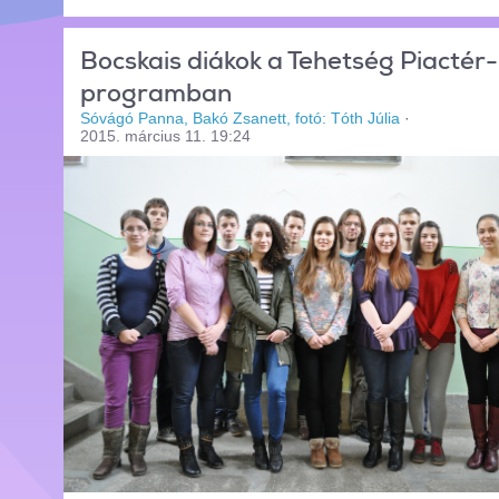
Bocskais diákok a Tehetség Piactér-
programban
Sóvágó Panna, Bakó Zsanett, fotó: Tóth Júlia
·
2015. március 11. 19:24