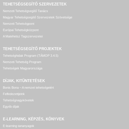
TEHETSÉGSEGÍTŐ SZERVEZETEK
Nemzeti Tehetségsegítő Tanács
Magyar Tehetségsegítő Szervezetek Szövetsége
Nemzeti Tehetségpont
Európai Tehetségközpont
A Matehetsz Tagszervezetei
TEHETSÉGSEGÍTŐ
PROJEKTEK
Tehetséghidak Program (TÁMOP 3.4.5)
Nemzeti Tehetség Program
Tehetségek Magyarországa
DÍJAK, KITÜNTETÉSEK
Bonis Bona – A nemzet tehetségeiért
Felfedezettjeink
Tehetségnagykövetek
Egyéb díjak
E-LEARNING, KÉPZÉS, KÖNYVEK
E-learning tananyagok