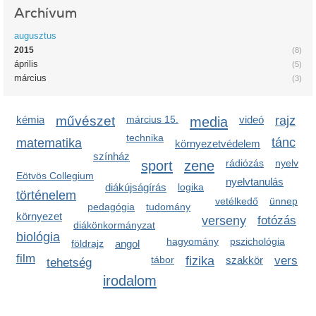
Archívum
augusztus
2015
(8)
április
(5)
március
(3)
kémia
művészet
március 15.
media
videó
rajz
technika
tánc
matematika
környezetvédelem
színház
sport
zene
rádiózás
nyelv
Eötvös Collegium
nyelvtanulás
diákújságírás
logika
történelem
vetélkedő
ünnep
pedagógia
tudomány
környezet
verseny
fotózás
diákönkormányzat
biológia
hagyomány
pszichológia
földrajz
angol
film
tábor
fizika
szakkör
vers
tehetség
irodalom