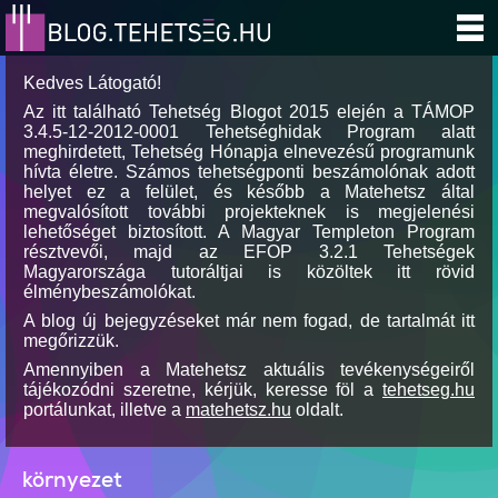
Kedves Látogató!
Az itt található Tehetség Blogot 2015 elején a TÁMOP
3.4.5-12-2012-0001 Tehetséghidak Program alatt
meghirdetett, Tehetség Hónapja elnevezésű programunk
hívta életre. Számos tehetségponti beszámolónak adott
helyet ez a felület, és később a Matehetsz által
megvalósított további projekteknek is megjelenési
lehetőséget biztosított. A Magyar Templeton Program
résztvevői, majd az EFOP 3.2.1 Tehetségek
Magyarországa tutoráltjai is közöltek itt rövid
élménybeszámolókat.
A blog új bejegyzéseket már nem fogad, de tartalmát itt
megőrizzük.
Amennyiben a Matehetsz aktuális tevékenységeiről
tájékozódni szeretne, kérjük, keresse föl a
tehetseg.hu
portálunkat, illetve a
matehetsz.hu
oldalt.
környezet