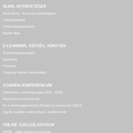
DÍJAK, KITÜNTETÉSEK
Bonis Bona – A nemzet tehetségeiért
Felfedezettjeink
Tehetségnagykövetek
Egyéb díjak
E-LEARNING, KÉPZÉS, KÖNYVEK
E-learning tananyagok
Képzések
Könyvek
Tehetség Piactér (mentorálás)
SZAKMAI KONFERENCIÁK
A Matehetsz tehetségnapjai (2010 - 2024)
Nemzetközi konferenciák
Ez is tehetséggondozás! Elmélet és módszerek (2013)
Egyéb, további rendezvények, konferenciák
ONLINE SZOLGÁLTATÁSOK
OPER - online pályázati rendszer