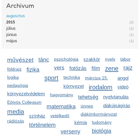
Archívum
augusztus
2015
(2)
július
(1)
június
(1)
május
(1)
művészet
tánc
pszichológia
szakkör
nyelv
tábor
vers
zene
rajz
fotózás
film
földrajz
fizika
sport
logika
technika
március 15.
angol
pedagógia
környezet
irodalom
videó
környezetvédelem
hagyomány
tehetség
nyelvtanulás
Eötvös Collegium
diákújságírás
matematika
ünnep
media
diákönkormányzat
színház
vetélkedő
rádiózás
kémia
tudomány
történelem
biológia
verseny