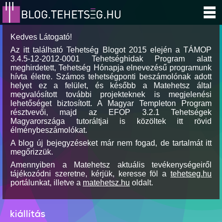
Kedves Látogató!
Az itt található Tehetség Blogot 2015 elején a TÁMOP
3.4.5-12-2012-0001 Tehetséghidak Program alatt
meghirdetett, Tehetség Hónapja elnevezésű programunk
hívta életre. Számos tehetségponti beszámolónak adott
helyet ez a felület, és később a Matehetsz által
megvalósított további projekteknek is megjelenési
lehetőséget biztosított. A Magyar Templeton Program
résztvevői, majd az EFOP 3.2.1 Tehetségek
Magyarországa tutoráltjai is közöltek itt rövid
élménybeszámolókat.
A blog új bejegyzéseket már nem fogad, de tartalmát itt
megőrizzük.
Amennyiben a Matehetsz aktuális tevékenységeiről
tájékozódni szeretne, kérjük, keresse föl a
tehetseg.hu
portálunkat, illetve a
matehetsz.hu
oldalt.
kiállítás