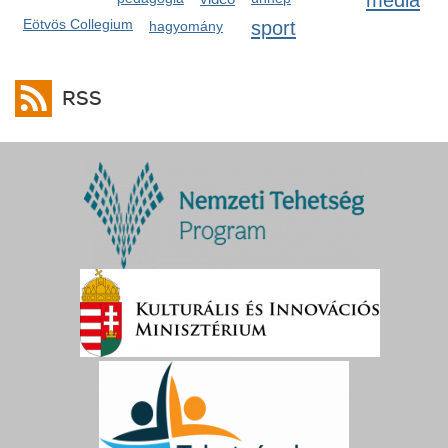
Eötvös Collegium
sport
hagyomány
RSS