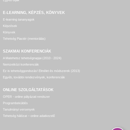
Egyéb díjak
E-LEARNING, KÉPZÉS, KÖNYVEK
E-learning tananyagok
Képzések
Könyvek
Tehetség Piactér (mentorálás)
SZAKMAI KONFERENCIÁK
A Matehetsz tehetségnapjai (2010 - 2024)
Nemzetközi konferenciák
Ez is tehetséggondozás! Elmélet és módszerek (2013)
Egyéb, további rendezvények, konferenciák
ONLINE SZOLGÁLTATÁSOK
OPER - online pályázati rendszer
Programbeküldés
Tanulmányi versenyek
Tehetség hálózat – online adatkezelő