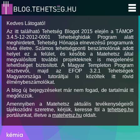
Kedves Látogató!
Az itt található Tehetség Blogot 2015 elején a TÁMOP
3.4.5-12-2012-0001 Tehetséghidak Program alatt
meghirdetett, Tehetség Hónapja elnevezésű programunk
hívta életre. Számos tehetségponti beszámolónak adott
helyet ez a felület, és később a Matehetsz által
megvalósított további projekteknek is megjelenési
lehetőséget biztosított. A Magyar Templeton Program
résztvevői, majd az EFOP 3.2.1 Tehetségek
Magyarországa tutoráltjai is közöltek itt rövid
élménybeszámolókat.
A blog új bejegyzéseket már nem fogad, de tartalmát itt
megőrizzük.
Amennyiben a Matehetsz aktuális tevékenységeiről
tájékozódni szeretne, kérjük, keresse föl a
tehetseg.hu
portálunkat, illetve a
matehetsz.hu
oldalt.
kémia