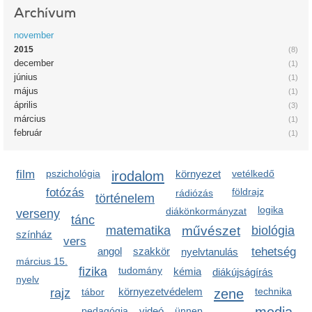
Archívum
november
2015
(8)
december
(1)
június
(1)
május
(1)
április
(3)
március
(1)
február
(1)
film
pszichológia
irodalom
környezet
vetélkedő
fotózás
földrajz
rádiózás
történelem
logika
diákönkormányzat
verseny
tánc
matematika
művészet
biológia
színház
vers
angol
szakkör
tehetség
nyelvtanulás
március 15.
fizika
tudomány
kémia
diákújságírás
nyelv
környezetvédelem
zene
technika
rajz
tábor
media
pedagógia
videó
ünnep