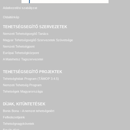
Adatkezelési szabályzat
Oldaltérkép
TEHETSÉGSEGÍTŐ SZERVEZETEK
Nemzeti Tehetségsegítő Tanács
Magyar Tehetségsegítő Szervezetek Szövetsége
Nemzeti Tehetségpont
Európai Tehetségközpont
A Matehetsz Tagszervezetei
TEHETSÉGSEGÍTŐ
PROJEKTEK
Tehetséghidak Program (TÁMOP 3.4.5)
Nemzeti Tehetség Program
Tehetségek Magyarországa
DÍJAK, KITÜNTETÉSEK
Bonis Bona – A nemzet tehetségeiért
Felfedezettjeink
Tehetségnagykövetek