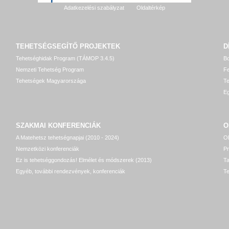
Adatkezelési szabályzat
Oldaltérkép
TEHETSÉGSEGÍTŐ
PROJEKTEK
D
Tehetséghidak Program (TÁMOP 3.4.5)
Bo
Nemzeti Tehetség Program
Fe
Tehetségek Magyarországa
T
Eg
SZAKMAI KONFERENCIÁK
O
A Matehetsz tehetségnapjai (2010 - 2024)
OP
Nemzetközi konferenciák
P
Ez is tehetséggondozás! Elmélet és módszerek (2013)
T
Egyéb, további rendezvények, konferenciák
Te