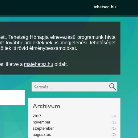
tehetseg.hu
tett, Tehetség Hónapja elnevezésű programunk hívta
tt további projekteknek is megjelenési lehetőséget
öltek itt rövid élménybeszámolókat.
t, illetve a
matehetsz.hu
oldalt.
Keresés
Archívum
2017
(9)
november
(1)
szeptember
(1)
augusztus
(7)