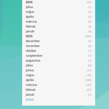
2016
(21)
július
(1)
május
(3)
április
(4)
március
(5)
február
(3)
január
(5)
2015
(393)
december
(4)
november
(5)
október
(7)
szeptember
(7)
augusztus
(1)
július
(6)
június
(17)
május
(75)
április
(138)
március
(97)
február
(57)
január
(2)
június