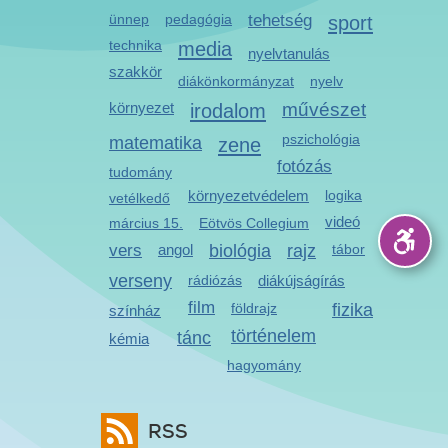
ünnep
pedagógia
tehetség
sport
technika
media
nyelvtanulás
szakkör
diákönkormányzat
nyelv
környezet
irodalom
művészet
pszichológia
matematika
zene
fotózás
tudomány
környezetvédelem
logika
vetélkedő
videó
március 15.
Eötvös Collegium
vers
angol
biológia
rajz
tábor
verseny
rádiózás
diákújságírás
film
földrajz
fizika
színház
történelem
tánc
kémia
hagyomány
RSS