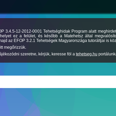
MOP 3.4.5-12-2012-0001 Tehetséghidak Program alatt meghirde
elyet ez a felület, és később a Matehetsz által megvalósíto
majd az EFOP 3.2.1 Tehetségek Magyarországa tutoráltjai is köz
itt megőrizzük.
jékozódni szeretne, kérjük, keresse föl a
tehetseg.hu
portálunka