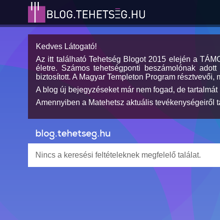
Kedves Látogató!
Az itt található Tehetség Blogot 2015 elején a TÁ
életre. Számos tehetségponti beszámolónak adott h
biztosított. A Magyar Templeton Program résztvevői, 
A blog új bejegyzéseket már nem fogad, de tartalmát 
Amennyiben a Matehetsz aktuális tevékenységeiről tá
blog.tehetseg.hu
Nincs a keresési feltételeknek megfelelő találat.