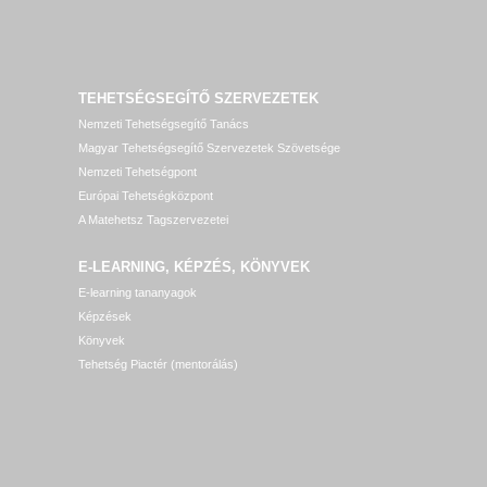
TEHETSÉGSEGÍTŐ SZERVEZETEK
Nemzeti Tehetségsegítő Tanács
Magyar Tehetségsegítő Szervezetek Szövetsége
Nemzeti Tehetségpont
Európai Tehetségközpont
A Matehetsz Tagszervezetei
E-LEARNING, KÉPZÉS, KÖNYVEK
E-learning tananyagok
Képzések
Könyvek
Tehetség Piactér (mentorálás)