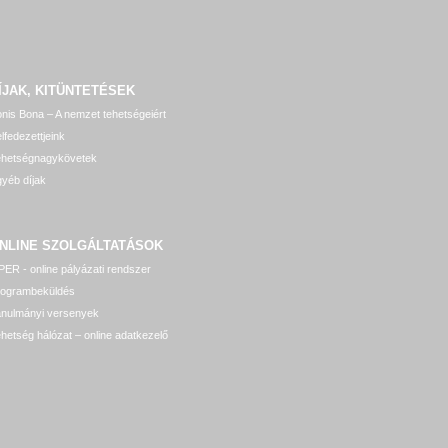
ÍJAK, KITÜNTETÉSEK
nis Bona – A nemzet tehetségeiért
lfedezettjeink
ehetségnagykövetek
yéb díjak
NLINE SZOLGÁLTATÁSOK
ER - online pályázati rendszer
rogrambeküldés
anulmányi versenyek
hetség hálózat – online adatkezelő