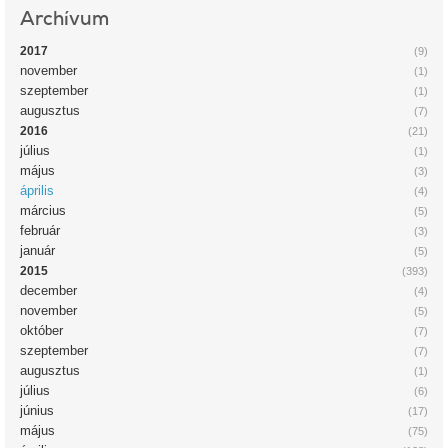
Archívum
2017
(9)
november
(1)
szeptember
(1)
augusztus
(7)
2016
(21)
július
(1)
május
(3)
április
(4)
március
(5)
február
(3)
január
(5)
2015
(393)
december
(4)
november
(5)
október
(7)
szeptember
(7)
augusztus
(1)
július
(6)
június
(17)
május
(75)