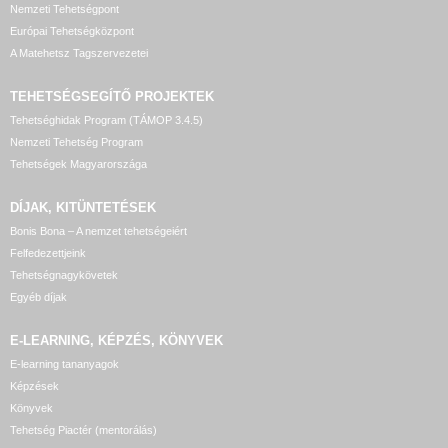
Nemzeti Tehetségpont
Európai Tehetségközpont
A Matehetsz Tagszervezetei
TEHETSÉGSEGÍTŐ
PROJEKTEK
Tehetséghidak Program (TÁMOP 3.4.5)
Nemzeti Tehetség Program
Tehetségek Magyarországa
DÍJAK, KITÜNTETÉSEK
Bonis Bona – A nemzet tehetségeiért
Felfedezettjeink
Tehetségnagykövetek
Egyéb díjak
E-LEARNING, KÉPZÉS, KÖNYVEK
E-learning tananyagok
Képzések
Könyvek
Tehetség Piactér (mentorálás)