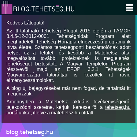
Kedves Látogató!
Az itt található Tehetség Blogot 2015 elején a TÁMOP
3.4.5-12-2012-0001 Tehetséghidak Program alatt
meghirdetett, Tehetség Hónapja elnevezésű programunk
hívta életre. Számos tehetségponti beszámolónak adott
helyet ez a felület, és később a Matehetsz által
megvalósított további projekteknek is megjelenési
lehetőséget biztosított. A Magyar Templeton Program
résztvevői, majd az EFOP 3.2.1 Tehetségek
Magyarországa tutoráltjai is közöltek itt rövid
élménybeszámolókat.
A blog új bejegyzéseket már nem fogad, de tartalmát itt
megőrizzük.
Amennyiben a Matehetsz aktuális tevékenységeiről
tájékozódni szeretne, kérjük, keresse föl a
tehetseg.hu
portálunkat, illetve a
matehetsz.hu
oldalt.
blog.tehetseg.hu