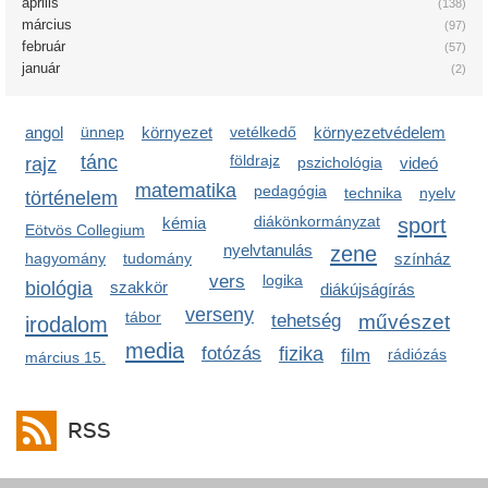
április
(138)
március
(97)
február
(57)
január
(2)
angol
ünnep
környezet
vetélkedő
környezetvédelem
tánc
földrajz
rajz
pszichológia
videó
matematika
pedagógia
technika
nyelv
történelem
diákönkormányzat
sport
kémia
Eötvös Collegium
nyelvtanulás
zene
hagyomány
tudomány
színház
vers
logika
biológia
szakkör
diákújságírás
verseny
tábor
tehetség
művészet
irodalom
media
fotózás
fizika
film
rádiózás
március 15.
RSS