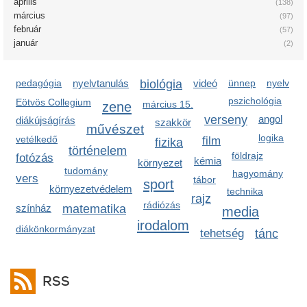
április
(138)
március
(97)
február
(57)
január
(2)
pedagógia
nyelvtanulás
biológia
videó
ünnep
nyelv
pszichológia
Eötvös Collegium
zene
március 15.
verseny
angol
diákújságírás
szakkör
művészet
logika
vetélkedő
film
fizika
történelem
földrajz
fotózás
kémia
környezet
tudomány
hagyomány
vers
tábor
sport
környezetvédelem
technika
rajz
rádiózás
színház
matematika
media
irodalom
diákönkormányzat
tehetség
tánc
RSS