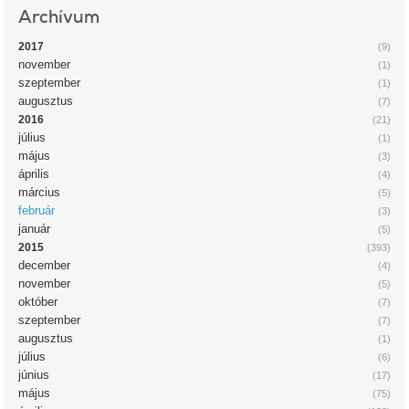
Archívum
2017
(9)
november
(1)
szeptember
(1)
augusztus
(7)
2016
(21)
július
(1)
május
(3)
április
(4)
március
(5)
február
(3)
január
(5)
2015
(393)
december
(4)
november
(5)
október
(7)
szeptember
(7)
augusztus
(1)
július
(6)
június
(17)
május
(75)