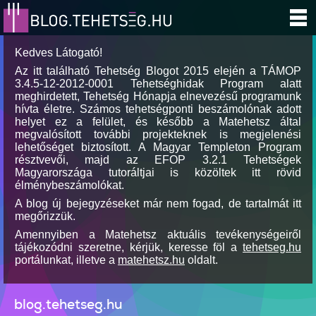
Kedves Látogató!
Az itt található Tehetség Blogot 2015 elején a TÁMOP
3.4.5-12-2012-0001 Tehetséghidak Program alatt
meghirdetett, Tehetség Hónapja elnevezésű programunk
hívta életre. Számos tehetségponti beszámolónak adott
helyet ez a felület, és később a Matehetsz által
megvalósított további projekteknek is megjelenési
lehetőséget biztosított. A Magyar Templeton Program
résztvevői, majd az EFOP 3.2.1 Tehetségek
Magyarországa tutoráltjai is közöltek itt rövid
élménybeszámolókat.
A blog új bejegyzéseket már nem fogad, de tartalmát itt
megőrizzük.
Amennyiben a Matehetsz aktuális tevékenységeiről
tájékozódni szeretne, kérjük, keresse föl a
tehetseg.hu
portálunkat, illetve a
matehetsz.hu
oldalt.
blog.tehetseg.hu