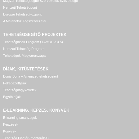
Magyar Tehetségsegítő Szervezetek Szövetsége
Nemzeti Tehetségpont
Európai Tehetségközpont
A Matehetsz Tagszervezetei
TEHETSÉGSEGÍTŐ
PROJEKTEK
Tehetséghidak Program (TÁMOP 3.4.5)
Nemzeti Tehetség Program
Tehetségek Magyarországa
DÍJAK, KITÜNTETÉSEK
Bonis Bona – A nemzet tehetségeiért
Felfedezettjeink
Tehetségnagykövetek
Egyéb díjak
E-LEARNING, KÉPZÉS, KÖNYVEK
E-learning tananyagok
Képzések
Könyvek
Tehetség Piactér (mentorálás)