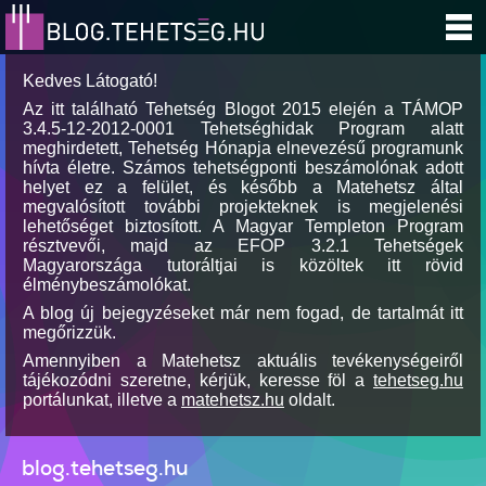
Kedves Látogató!
Az itt található Tehetség Blogot 2015 elején a TÁMOP
3.4.5-12-2012-0001 Tehetséghidak Program alatt
meghirdetett, Tehetség Hónapja elnevezésű programunk
hívta életre. Számos tehetségponti beszámolónak adott
helyet ez a felület, és később a Matehetsz által
megvalósított további projekteknek is megjelenési
lehetőséget biztosított. A Magyar Templeton Program
résztvevői, majd az EFOP 3.2.1 Tehetségek
Magyarországa tutoráltjai is közöltek itt rövid
élménybeszámolókat.
A blog új bejegyzéseket már nem fogad, de tartalmát itt
megőrizzük.
Amennyiben a Matehetsz aktuális tevékenységeiről
tájékozódni szeretne, kérjük, keresse föl a
tehetseg.hu
portálunkat, illetve a
matehetsz.hu
oldalt.
blog.tehetseg.hu