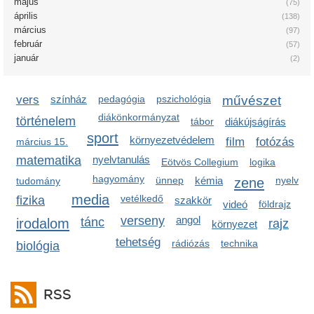
május
(75)
április
(138)
március
(97)
február
(57)
január
(2)
vers
színház
pedagógia
pszichológia
művészet
diákönkormányzat
történelem
tábor
diákújságírás
sport
környezetvédelem
film
fotózás
március 15.
matematika
nyelvtanulás
Eötvös Collegium
logika
hagyomány
ünnep
kémia
zene
nyelv
tudomány
media
vetélkedő
fizika
szakkör
videó
földrajz
verseny
angol
irodalom
tánc
rajz
környezet
tehetség
rádiózás
technika
biológia
RSS