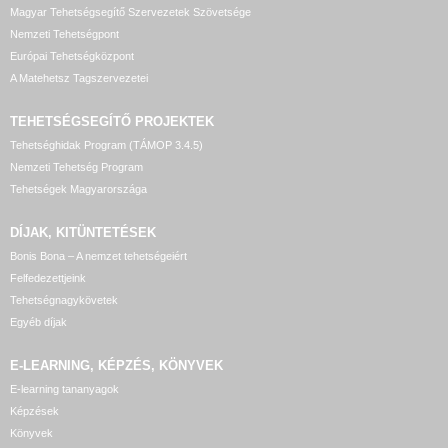
Magyar Tehetségsegítő Szervezetek Szövetsége
Nemzeti Tehetségpont
Európai Tehetségközpont
A Matehetsz Tagszervezetei
TEHETSÉGSEGÍTŐ
PROJEKTEK
Tehetséghidak Program (TÁMOP 3.4.5)
Nemzeti Tehetség Program
Tehetségek Magyarországa
DÍJAK, KITÜNTETÉSEK
Bonis Bona – A nemzet tehetségeiért
Felfedezettjeink
Tehetségnagykövetek
Egyéb díjak
E-LEARNING, KÉPZÉS, KÖNYVEK
E-learning tananyagok
Képzések
Könyvek