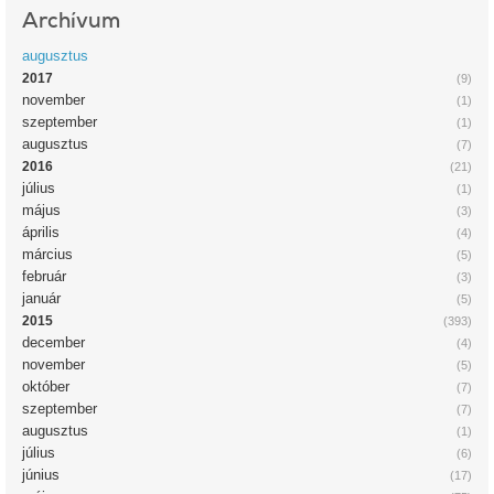
Archívum
augusztus
2017
(9)
november
(1)
szeptember
(1)
augusztus
(7)
2016
(21)
július
(1)
május
(3)
április
(4)
március
(5)
február
(3)
január
(5)
2015
(393)
december
(4)
november
(5)
október
(7)
szeptember
(7)
augusztus
(1)
július
(6)
június
(17)