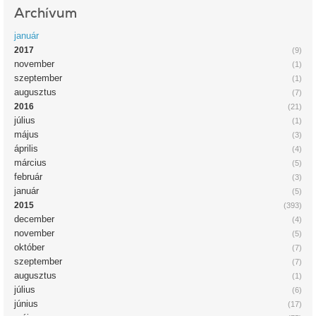
Archívum
január
2017
(9)
november
(1)
szeptember
(1)
augusztus
(7)
2016
(21)
július
(1)
május
(3)
április
(4)
március
(5)
február
(3)
január
(5)
2015
(393)
december
(4)
november
(5)
október
(7)
szeptember
(7)
augusztus
(1)
július
(6)
június
(17)