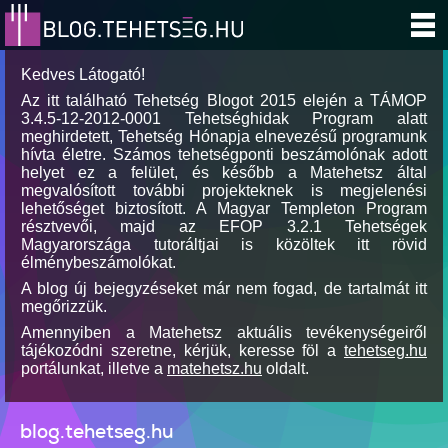
Kedves Látogató!
Az itt található Tehetség Blogot 2015 elején a TÁMOP
3.4.5-12-2012-0001 Tehetséghidak Program alatt
meghirdetett, Tehetség Hónapja elnevezésű programunk
hívta életre. Számos tehetségponti beszámolónak adott
helyet ez a felület, és később a Matehetsz által
megvalósított további projekteknek is megjelenési
lehetőséget biztosított. A Magyar Templeton Program
résztvevői, majd az EFOP 3.2.1 Tehetségek
Magyarországa tutoráltjai is közöltek itt rövid
élménybeszámolókat.
A blog új bejegyzéseket már nem fogad, de tartalmát itt
megőrizzük.
Amennyiben a Matehetsz aktuális tevékenységeiről
tájékozódni szeretne, kérjük, keresse föl a
tehetseg.hu
portálunkat, illetve a
matehetsz.hu
oldalt.
blog.tehetseg.hu