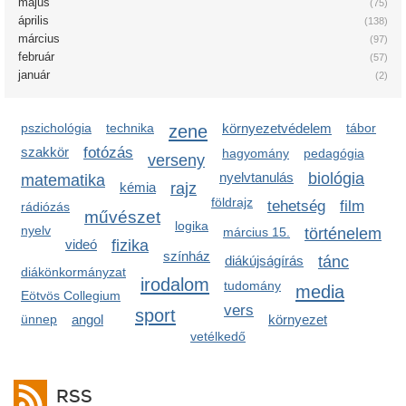
május
(75)
április
(138)
március
(97)
február
(57)
január
(2)
pszichológia
technika
zene
környezetvédelem
tábor
szakkör
fotózás
hagyomány
pedagógia
verseny
nyelvtanulás
biológia
matematika
kémia
rajz
földrajz
tehetség
film
rádiózás
művészet
logika
nyelv
március 15.
történelem
videó
fizika
színház
diákújságírás
tánc
diákönkormányzat
irodalom
tudomány
media
Eötvös Collegium
vers
sport
ünnep
angol
környezet
vetélkedő
RSS