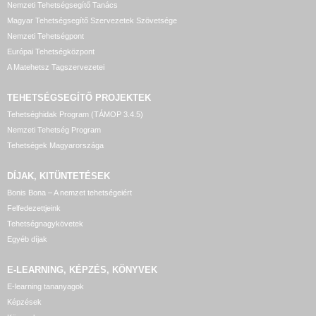
Nemzeti Tehetségsegítő Tanács
Magyar Tehetségsegítő Szervezetek Szövetsége
Nemzeti Tehetségpont
Európai Tehetségközpont
A Matehetsz Tagszervezetei
TEHETSÉGSEGÍTŐ
PROJEKTEK
Tehetséghidak Program (TÁMOP 3.4.5)
Nemzeti Tehetség Program
Tehetségek Magyarországa
DÍJAK, KITÜNTETÉSEK
Bonis Bona – A nemzet tehetségeiért
Felfedezettjeink
Tehetségnagykövetek
Egyéb díjak
E-LEARNING, KÉPZÉS, KÖNYVEK
E-learning tananyagok
Képzések