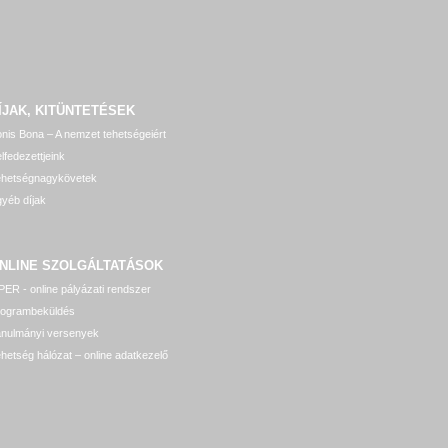
ÍJAK, KITÜNTETÉSEK
nis Bona – A nemzet tehetségeiért
lfedezettjeink
ehetségnagykövetek
yéb díjak
NLINE SZOLGÁLTATÁSOK
ER - online pályázati rendszer
rogrambeküldés
anulmányi versenyek
hetség hálózat – online adatkezelő