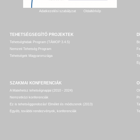
Adatkezelési szabályzat
Oldaltérkép
TEHETSÉGSEGÍTŐ
PROJEKTEK
D
Tehetséghidak Program (TÁMOP 3.4.5)
Bo
Nemzeti Tehetség Program
Fe
Tehetségek Magyarországa
T
Eg
SZAKMAI KONFERENCIÁK
O
A Matehetsz tehetségnapjai (2010 - 2024)
OP
Nemzetközi konferenciák
P
Ez is tehetséggondozás! Elmélet és módszerek (2013)
T
Egyéb, további rendezvények, konferenciák
Te