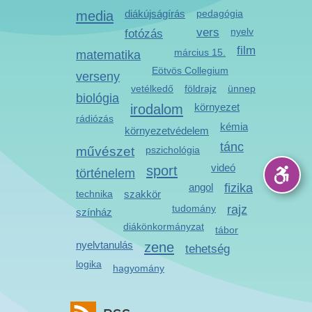
media
diákújságírás
pedagógia
vers
nyelv
fotózás
film
március 15.
matematika
Eötvös Collegium
verseny
vetélkedő
földrajz
ünnep
biológia
irodalom
környezet
rádiózás
kémia
környezetvédelem
tánc
művészet
pszichológia
videó
sport
történelem
angol
fizika
technika
szakkör
tudomány
rajz
színház
diákönkormányzat
tábor
nyelvtanulás
zene
tehetség
logika
hagyomány