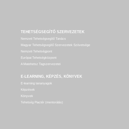
TEHETSÉGSEGÍTŐ SZERVEZETEK
Nemzeti Tehetségsegítő Tanács
Magyar Tehetségsegítő Szervezetek Szövetsége
Nemzeti Tehetségpont
Európai Tehetségközpont
A Matehetsz Tagszervezetei
E-LEARNING, KÉPZÉS, KÖNYVEK
E-learning tananyagok
Képzések
Könyvek
Tehetség Piactér (mentorálás)