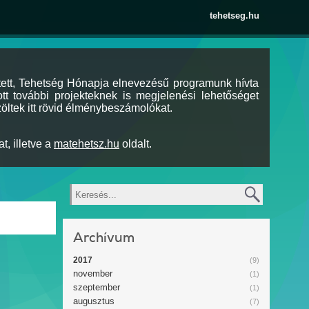
tehetseg.hu
tett, Tehetség Hónapja elnevezésű programunk hívta
tt további projekteknek is megjelenési lehetőséget
öltek itt rövid élménybeszámolókat.
t, illetve a
matehetsz.hu
oldalt.
Keresés
Archívum
2017
(9)
november
(1)
szeptember
(1)
augusztus
(7)