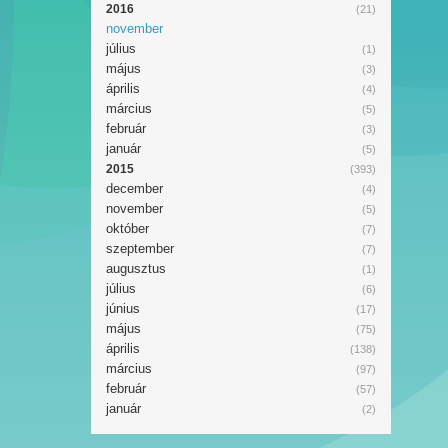
2016
(21)
november
július
(1)
május
(3)
április
(4)
március
(5)
február
(3)
január
(5)
2015
(393)
december
(4)
november
(5)
október
(7)
szeptember
(7)
augusztus
(1)
július
(6)
június
(17)
május
(75)
április
(138)
március
(97)
február
(57)
január
(2)