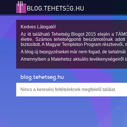
Kedves Látogató!
Az itt található Tehetség Blogot 2015 elején a TÁ
életre. Számos tehetségponti beszámolónak adott h
biztosított. A Magyar Templeton Program résztvevői, 
A blog új bejegyzéseket már nem fogad, de tartalmát 
Amennyiben a Matehetsz aktuális tevékenységeiről tá
blog.tehetseg.hu
Nincs a keresési feltételeknek megfelelő találat.