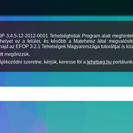
MOP 3.4.5-12-2012-0001 Tehetséghidak Program alatt meghirde
elyet ez a felület, és később a Matehetsz által megvalósíto
majd az EFOP 3.2.1 Tehetségek Magyarországa tutoráltjai is köz
itt megőrizzük.
jékozódni szeretne, kérjük, keresse föl a
tehetseg.hu
portálunka