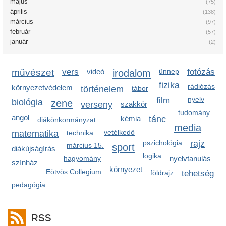
május
(75)
április
(138)
március
(97)
február
(57)
január
(2)
művészet
vers
videó
irodalom
ünnep
fotózás
fizika
rádiózás
környezetvédelem
történelem
tábor
nyelv
film
biológia
zene
verseny
szakkör
tudomány
angol
kémia
tánc
diákönkormányzat
media
vetélkedő
matematika
technika
pszichológia
rajz
március 15.
sport
diákújságírás
logika
hagyomány
nyelvtanulás
színház
környezet
Eötvös Collegium
földrajz
tehetség
pedagógia
RSS