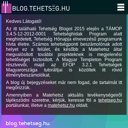
Kedves Látogató!
Az itt található Tehetség Blogot 2015 elején a TÁMOP
3.4.5-12-2012-0001 Tehetséghidak Program alatt
meghirdetett, Tehetség Hónapja elnevezésű programunk
hívta életre. Számos tehetségponti beszámolónak adott
helyet ez a felület, és később a Matehetsz által
megvalósított további projekteknek is megjelenési
lehetőséget biztosított. A Magyar Templeton Program
résztvevői, majd az EFOP 3.2.1 Tehetségek
Magyarországa tutoráltjai is közöltek itt rövid
élménybeszámolókat.
A blog új bejegyzéseket már nem fogad, de tartalmát itt
megőrizzük.
Amennyiben a Matehetsz aktuális tevékenységeiről
tájékozódni szeretne, kérjük, keresse föl a
tehetseg.hu
portálunkat, illetve a
matehetsz.hu
oldalt.
blog.tehetseg.hu