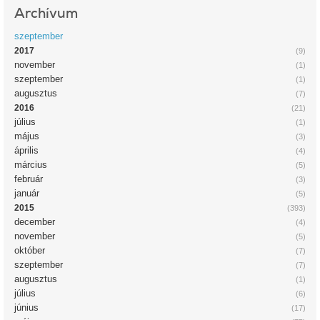
Archívum
szeptember
2017
(9)
november
(1)
szeptember
(1)
augusztus
(7)
2016
(21)
július
(1)
május
(3)
április
(4)
március
(5)
február
(3)
január
(5)
2015
(393)
december
(4)
november
(5)
október
(7)
szeptember
(7)
augusztus
(1)
július
(6)
június
(17)