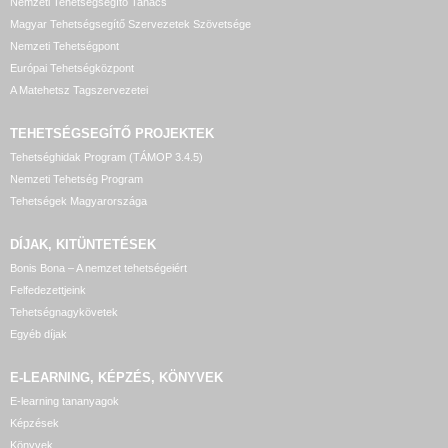
Nemzeti Tehetségsegítő Tanács
Magyar Tehetségsegítő Szervezetek Szövetsége
Nemzeti Tehetségpont
Európai Tehetségközpont
A Matehetsz Tagszervezetei
TEHETSÉGSEGÍTŐ
PROJEKTEK
Tehetséghidak Program (TÁMOP 3.4.5)
Nemzeti Tehetség Program
Tehetségek Magyarországa
DÍJAK, KITÜNTETÉSEK
Bonis Bona – A nemzet tehetségeiért
Felfedezettjeink
Tehetségnagykövetek
Egyéb díjak
E-LEARNING, KÉPZÉS, KÖNYVEK
E-learning tananyagok
Képzések
Könyvek