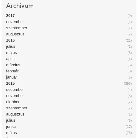
Archívum
2017
(9)
november
(1)
szeptember
(1)
augusztus
(7)
2016
(21)
július
(1)
május
(3)
április
(4)
március
(5)
február
(3)
január
(5)
2015
(393)
december
(4)
november
(5)
október
(7)
szeptember
(7)
augusztus
(1)
július
(6)
június
(17)
május
(75)