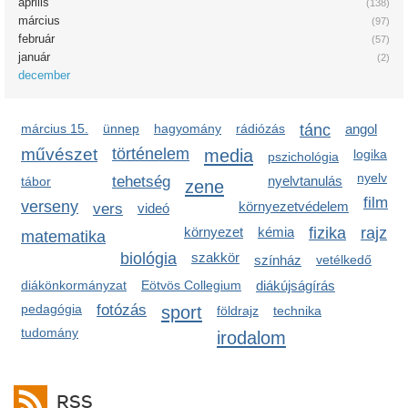
április
(138)
március
(97)
február
(57)
január
(2)
december
március 15.
ünnep
hagyomány
rádiózás
tánc
angol
művészet
történelem
media
logika
pszichológia
nyelv
tehetség
nyelvtanulás
tábor
zene
film
verseny
környezetvédelem
vers
videó
környezet
kémia
fizika
rajz
matematika
biológia
szakkör
színház
vetélkedő
diákönkormányzat
Eötvös Collegium
diákújságírás
pedagógia
fotózás
sport
földrajz
technika
tudomány
irodalom
RSS