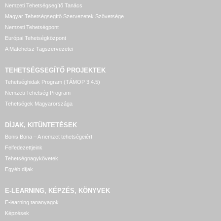
Nemzeti Tehetségsegítő Tanács
Magyar Tehetségsegítő Szervezetek Szövetsége
Nemzeti Tehetségpont
Európai Tehetségközpont
A Matehetsz Tagszervezetei
TEHETSÉGSEGÍTŐ
PROJEKTEK
Tehetséghidak Program (TÁMOP 3.4.5)
Nemzeti Tehetség Program
Tehetségek Magyarországa
DÍJAK, KITÜNTETÉSEK
Bonis Bona – A nemzet tehetségeiért
Felfedezettjeink
Tehetségnagykövetek
Egyéb díjak
E-LEARNING, KÉPZÉS, KÖNYVEK
E-learning tananyagok
Képzések