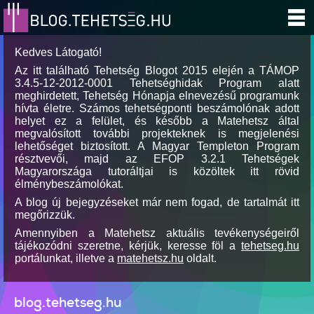
Kedves Látogató!
Az itt található Tehetség Blogot 2015 elején a TÁMOP
3.4.5-12-2012-0001 Tehetséghidak Program alatt
meghirdetett, Tehetség Hónapja elnevezésű programunk
hívta életre. Számos tehetségponti beszámolónak adott
helyet ez a felület, és később a Matehetsz által
megvalósított további projekteknek is megjelenési
lehetőséget biztosított. A Magyar Templeton Program
résztvevői, majd az EFOP 3.2.1 Tehetségek
Magyarországa tutoráltjai is közöltek itt rövid
élménybeszámolókat.
A blog új bejegyzéseket már nem fogad, de tartalmát itt
megőrizzük.
Amennyiben a Matehetsz aktuális tevékenységeiről
tájékozódni szeretne, kérjük, keresse föl a
tehetseg.hu
portálunkat, illetve a
matehetsz.hu
oldalt.
blog.tehetseg.hu