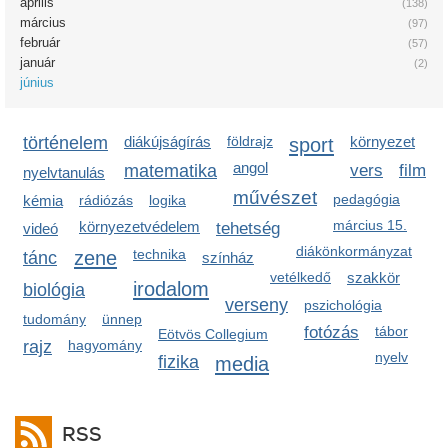
április
(138)
március
(97)
február
(57)
január
(2)
június
történelem
diákújságírás
földrajz
sport
környezet
angol
matematika
vers
film
nyelvtanulás
művészet
pedagógia
kémia
rádiózás
logika
március 15.
környezetvédelem
tehetség
videó
diákönkormányzat
zene
technika
tánc
színház
vetélkedő
szakkör
irodalom
biológia
verseny
pszichológia
tudomány
ünnep
fotózás
tábor
Eötvös Collegium
rajz
hagyomány
nyelv
fizika
media
RSS