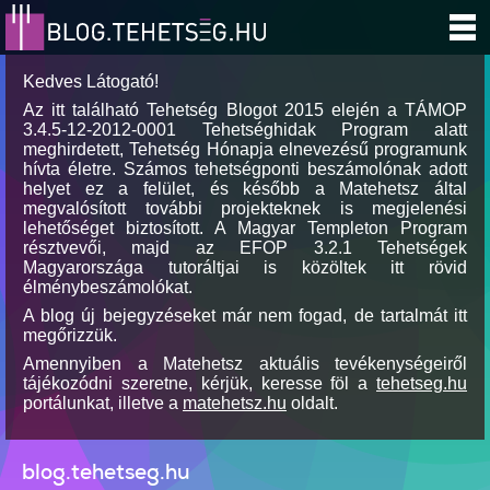
Kedves Látogató!
Az itt található Tehetség Blogot 2015 elején a TÁMOP
3.4.5-12-2012-0001 Tehetséghidak Program alatt
meghirdetett, Tehetség Hónapja elnevezésű programunk
hívta életre. Számos tehetségponti beszámolónak adott
helyet ez a felület, és később a Matehetsz által
megvalósított további projekteknek is megjelenési
lehetőséget biztosított. A Magyar Templeton Program
résztvevői, majd az EFOP 3.2.1 Tehetségek
Magyarországa tutoráltjai is közöltek itt rövid
élménybeszámolókat.
A blog új bejegyzéseket már nem fogad, de tartalmát itt
megőrizzük.
Amennyiben a Matehetsz aktuális tevékenységeiről
tájékozódni szeretne, kérjük, keresse föl a
tehetseg.hu
portálunkat, illetve a
matehetsz.hu
oldalt.
blog.tehetseg.hu