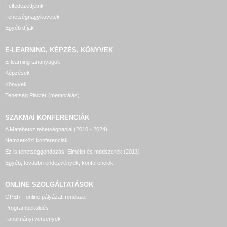
Felfedezettjeink
Tehetségnagykövetek
Egyéb díjak
E-LEARNING, KÉPZÉS, KÖNYVEK
E-learning tananyagok
Képzések
Könyvek
Tehetség Piactér (mentorálás)
SZAKMAI KONFERENCIÁK
A Matehetsz tehetségnapjai (2010 - 2024)
Nemzetközi konferenciák
Ez is tehetséggondozás! Elmélet és módszerek (2013)
Egyéb, további rendezvények, konferenciák
ONLINE SZOLGÁLTATÁSOK
OPER - online pályázati rendszer
Programbeküldés
Tanulmányi versenyek