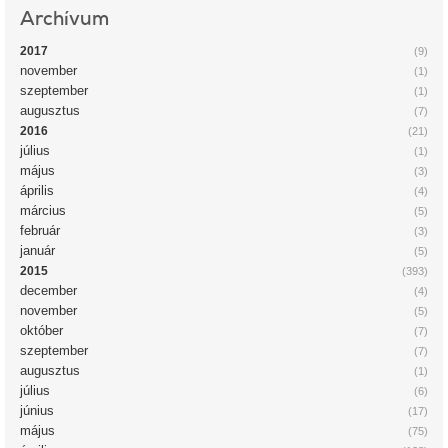
Archívum
2017
(9)
november
(1)
szeptember
(1)
augusztus
(7)
2016
(21)
július
(1)
május
(3)
április
(4)
március
(5)
február
(3)
január
(5)
2015
(393)
december
(4)
november
(5)
október
(7)
szeptember
(7)
augusztus
(1)
július
(6)
június
(17)
május
(75)