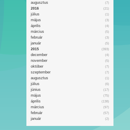
augusztus
(7)
2016
(21)
július
(1)
május
(3)
április
(4)
március
(5)
február
(3)
január
(5)
2015
(393)
december
(4)
november
(5)
október
(7)
szeptember
(7)
augusztus
(1)
július
(6)
június
(17)
május
(75)
április
(138)
március
(97)
február
(57)
január
(2)