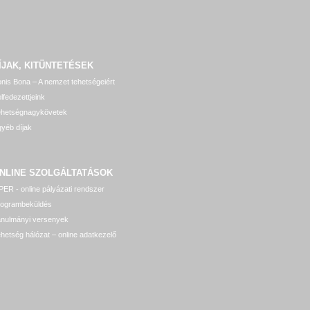
ÍJAK, KITÜNTETÉSEK
nis Bona – A nemzet tehetségeiért
lfedezettjeink
ehetségnagykövetek
yéb díjak
NLINE SZOLGÁLTATÁSOK
ER - online pályázati rendszer
rogrambeküldés
anulmányi versenyek
hetség hálózat – online adatkezelő