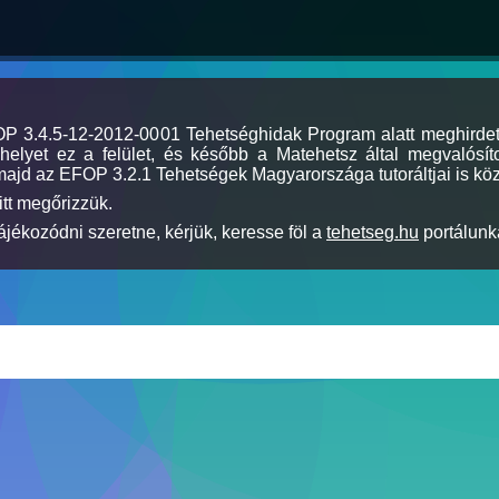
MOP 3.4.5-12-2012-0001 Tehetséghidak Program alatt meghirde
elyet ez a felület, és később a Matehetsz által megvalósíto
majd az EFOP 3.2.1 Tehetségek Magyarországa tutoráltjai is köz
itt megőrizzük.
jékozódni szeretne, kérjük, keresse föl a
tehetseg.hu
portálunka