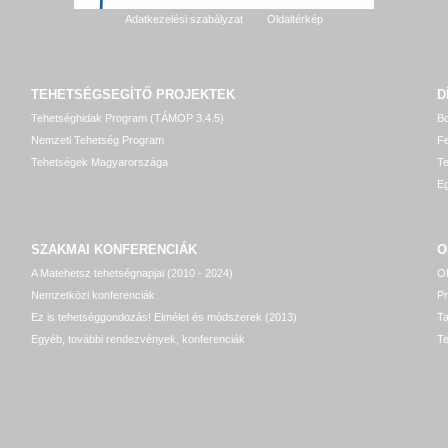
Adatkezelési szabályzat
Oldaltérkép
TEHETSÉGSEGÍTŐ
PROJEKTEK
D
Tehetséghidak Program (TÁMOP 3.4.5)
Bo
Nemzeti Tehetség Program
Fe
Tehetségek Magyarországa
T
Eg
SZAKMAI KONFERENCIÁK
O
A Matehetsz tehetségnapjai (2010 - 2024)
OP
Nemzetközi konferenciák
P
Ez is tehetséggondozás! Elmélet és módszerek (2013)
T
Egyéb, további rendezvények, konferenciák
Te