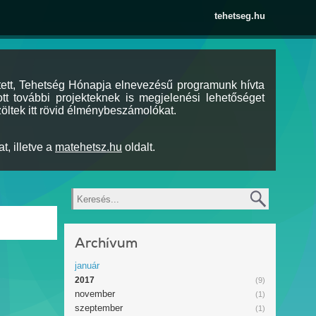
tehetseg.hu
tett, Tehetség Hónapja elnevezésű programunk hívta
tt további projekteknek is megjelenési lehetőséget
öltek itt rövid élménybeszámolókat.
t, illetve a
matehetsz.hu
oldalt.
Keresés
Archívum
január
2017
(9)
november
(1)
szeptember
(1)