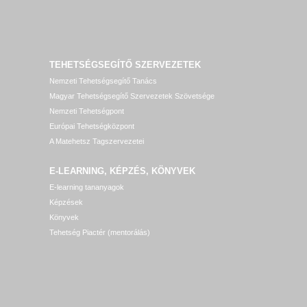
TEHETSÉGSEGÍTŐ SZERVEZETEK
Nemzeti Tehetségsegítő Tanács
Magyar Tehetségsegítő Szervezetek Szövetsége
Nemzeti Tehetségpont
Európai Tehetségközpont
A Matehetsz Tagszervezetei
E-LEARNING, KÉPZÉS, KÖNYVEK
E-learning tananyagok
Képzések
Könyvek
Tehetség Piactér (mentorálás)