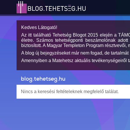
Kedves Látogató!
Az itt található Tehetség Blogot 2015 elején a TÁ
életre. Számos tehetségponti beszámolónak adott h
biztosított. A Magyar Templeton Program résztvevői, 
A blog új bejegyzéseket már nem fogad, de tartalmát 
Amennyiben a Matehetsz aktuális tevékenységeiről tá
blog.tehetseg.hu
Nincs a keresési feltételeknek megfelelő találat.