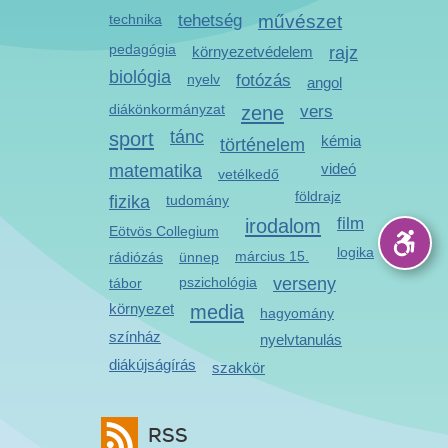
technika
tehetség
művészet
pedagógia
környezetvédelem
rajz
biológia
nyelv
fotózás
angol
diákönkormányzat
zene
vers
sport
tánc
kémia
történelem
videó
matematika
vetélkedő
földrajz
fizika
tudomány
irodalom
film
Eötvös Collegium
logika
március 15.
rádiózás
ünnep
pszichológia
verseny
tábor
környezet
media
hagyomány
színház
nyelvtanulás
diákújságírás
szakkör
RSS