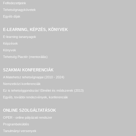
Felfedezettjeink
Tehetségnagykövetek
Egyéb díjak
E-LEARNING, KÉPZÉS, KÖNYVEK
E-learning tananyagok
Képzések
Könyvek
Tehetség Piactér (mentorálás)
SZAKMAI KONFERENCIÁK
A Matehetsz tehetségnapjai (2010 - 2024)
Nemzetközi konferenciák
Ez is tehetséggondozás! Elmélet és módszerek (2013)
Egyéb, további rendezvények, konferenciák
ONLINE SZOLGÁLTATÁSOK
OPER - online pályázati rendszer
Programbeküldés
Tanulmányi versenyek