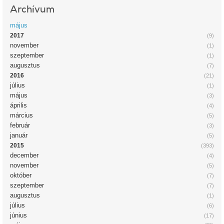
Archívum
május
2017
(9)
november
(1)
szeptember
(1)
augusztus
(7)
2016
(21)
július
(1)
május
(3)
április
(4)
március
(5)
február
(3)
január
(5)
2015
(393)
december
(4)
november
(5)
október
(7)
szeptember
(7)
augusztus
(1)
július
(6)
június
(17)