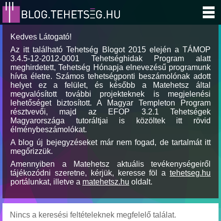
Kedves Látogató!
Az itt található Tehetség Blogot 2015 elején a TÁMOP
3.4.5-12-2012-0001 Tehetséghidak Program alatt
meghirdetett, Tehetség Hónapja elnevezésű programunk
hívta életre. Számos tehetségponti beszámolónak adott
helyet ez a felület, és később a Matehetsz által
megvalósított további projekteknek is megjelenési
lehetőséget biztosított. A Magyar Templeton Program
résztvevői, majd az EFOP 3.2.1 Tehetségek
Magyarországa tutoráltjai is közöltek itt rövid
élménybeszámolókat.
A blog új bejegyzéseket már nem fogad, de tartalmát itt
megőrizzük.
Amennyiben a Matehetsz aktuális tevékenységeiről
tájékozódni szeretne, kérjük, keresse föl a
tehetseg.hu
portálunkat, illetve a
matehetsz.hu
oldalt.
Nincs a keresési feltételeknek megfelelő találat.