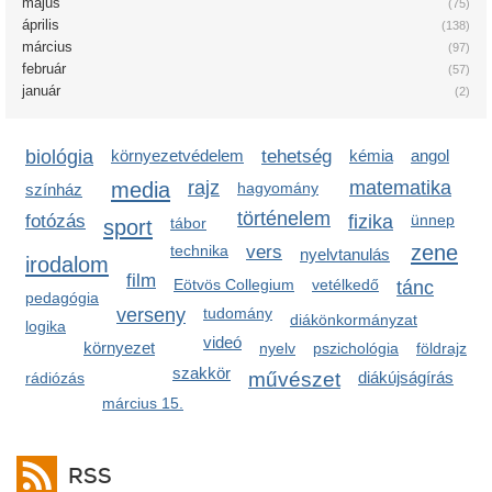
május
(75)
április
(138)
március
(97)
február
(57)
január
(2)
biológia
környezetvédelem
tehetség
kémia
angol
media
rajz
matematika
hagyomány
színház
történelem
fotózás
fizika
ünnep
sport
tábor
zene
technika
vers
nyelvtanulás
irodalom
film
Eötvös Collegium
vetélkedő
tánc
pedagógia
verseny
tudomány
diákönkormányzat
logika
videó
környezet
nyelv
pszichológia
földrajz
szakkör
művészet
diákújságírás
rádiózás
március 15.
RSS