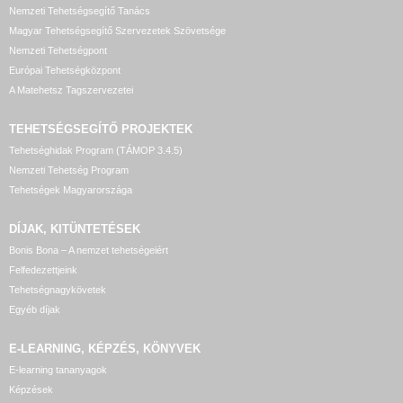
Nemzeti Tehetségsegítő Tanács
Magyar Tehetségsegítő Szervezetek Szövetsége
Nemzeti Tehetségpont
Európai Tehetségközpont
A Matehetsz Tagszervezetei
TEHETSÉGSEGÍTŐ
PROJEKTEK
Tehetséghidak Program (TÁMOP 3.4.5)
Nemzeti Tehetség Program
Tehetségek Magyarországa
DÍJAK, KITÜNTETÉSEK
Bonis Bona – A nemzet tehetségeiért
Felfedezettjeink
Tehetségnagykövetek
Egyéb díjak
E-LEARNING, KÉPZÉS, KÖNYVEK
E-learning tananyagok
Képzések