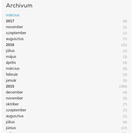
Archívum
március
2017
(9)
november
(1)
szeptember
(1)
augusztus
(7)
2016
(21)
július
(1)
május
(3)
április
(4)
március
(5)
február
(3)
január
(5)
2015
(393)
december
(4)
november
(5)
október
(7)
szeptember
(7)
augusztus
(1)
július
(6)
június
(17)