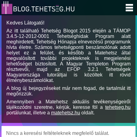
Kedves Látogató!
Az itt található Tehetség Blogot 2015 elején a TÁMOP
3.4.5-12-2012-0001 Tehetséghidak Program alatt
meghirdetett, Tehetség Hónapja elnevezésű programunk
hívta életre. Számos tehetségponti beszámolónak adott
helyet ez a felület, és később a Matehetsz által
megvalósított további projekteknek is megjelenési
lehetőséget biztosított. A Magyar Templeton Program
résztvevői, majd az EFOP 3.2.1 Tehetségek
Magyarországa tutoráltjai is közöltek itt rövid
élménybeszámolókat.
A blog új bejegyzéseket már nem fogad, de tartalmát itt
megőrizzük.
Amennyiben a Matehetsz aktuális tevékenységeiről
tájékozódni szeretne, kérjük, keresse föl a
tehetseg.hu
portálunkat, illetve a
matehetsz.hu
oldalt.
Nincs a keresési feltételeknek megfelelő találat.