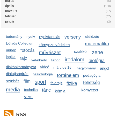
május
(75)
április
(138)
március
(97)
február
(57)
január
(2)
tudomány
nyelv
nyelvtanulás
verseny
rádiózás
Eötvös Collegium
matematika
környezetvédelem
ünnep
fotózás
szakkör
zene
művészet
logika
rajz
irodalom
vetélkedő
tábor
biológia
diákönkormányzat
videó
március 15.
hagyomány
angol
diákújságírás
pszichológia
történelem
pedagógia
színház
film
sport
tehetség
földrajz
fizika
media
technika
tánc
környezet
kémia
vers
RSS