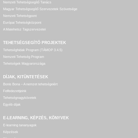
Nemzeti Tehetségsegítő Tanács
Magyar Tehetségsegítő Szervezetek Szövetsége
Nemzeti Tehetségpont
Európai Tehetségközpont
A Matehetsz Tagszervezetei
TEHETSÉGSEGÍTŐ
PROJEKTEK
Tehetséghidak Program (TÁMOP 3.4.5)
Nemzeti Tehetség Program
Tehetségek Magyarországa
DÍJAK, KITÜNTETÉSEK
Bonis Bona – A nemzet tehetségeiért
Felfedezettjeink
Tehetségnagykövetek
Egyéb díjak
E-LEARNING, KÉPZÉS, KÖNYVEK
E-learning tananyagok
Képzések