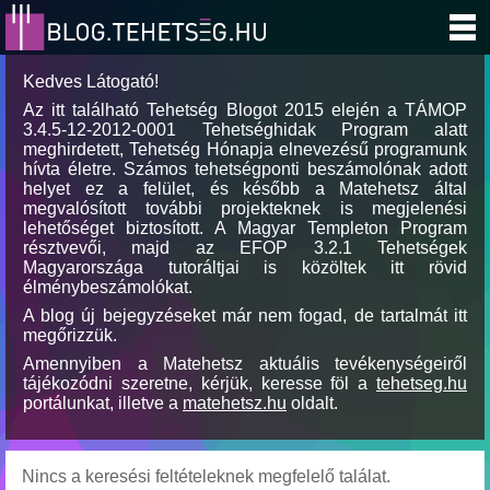
Kedves Látogató!
Az itt található Tehetség Blogot 2015 elején a TÁMOP
3.4.5-12-2012-0001 Tehetséghidak Program alatt
meghirdetett, Tehetség Hónapja elnevezésű programunk
hívta életre. Számos tehetségponti beszámolónak adott
helyet ez a felület, és később a Matehetsz által
megvalósított további projekteknek is megjelenési
lehetőséget biztosított. A Magyar Templeton Program
résztvevői, majd az EFOP 3.2.1 Tehetségek
Magyarországa tutoráltjai is közöltek itt rövid
élménybeszámolókat.
A blog új bejegyzéseket már nem fogad, de tartalmát itt
megőrizzük.
Amennyiben a Matehetsz aktuális tevékenységeiről
tájékozódni szeretne, kérjük, keresse föl a
tehetseg.hu
portálunkat, illetve a
matehetsz.hu
oldalt.
Nincs a keresési feltételeknek megfelelő találat.