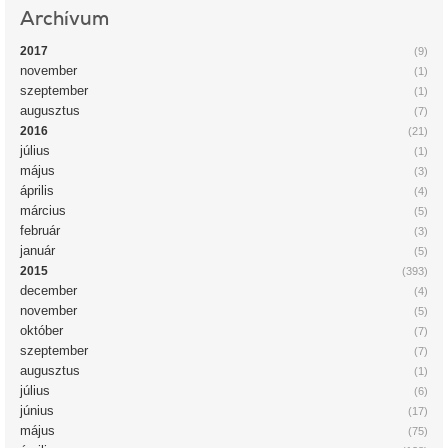
Archívum
2017
(9)
november
(1)
szeptember
(1)
augusztus
(7)
2016
(21)
július
(1)
május
(3)
április
(4)
március
(5)
február
(3)
január
(5)
2015
(393)
december
(4)
november
(5)
október
(7)
szeptember
(7)
augusztus
(1)
július
(6)
június
(17)
május
(75)