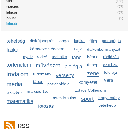
április
(138)
március
(97)
február
(57)
január
(2)
február
tehetség
diákújságírás
angol
logika
film
pedagógia
rajz
környezetvédelem
fizika
diákönkormányzat
nyelv
videó
technika
kémia
rádiózás
tánc
történelem
színház
művészet
ünnep
biológia
zene
földrajz
irodalom
tudomány
verseny
vers
tábor
környezet
media
pszichológia
Eötvös Collegium
március 15.
szakkör
nyelvtanulás
sport
hagyomány
matematika
vetélkedő
fotózás
RSS