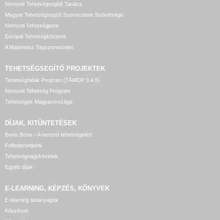
Nemzeti Tehetségsegítő Tanács
Magyar Tehetségsegítő Szervezetek Szövetsége
Nemzeti Tehetségpont
Európai Tehetségközpont
A Matehetsz Tagszervezetei
TEHETSÉGSEGÍTŐ
PROJEKTEK
Tehetséghidak Program (TÁMOP 3.4.5)
Nemzeti Tehetség Program
Tehetségek Magyarországa
DÍJAK, KITÜNTETÉSEK
Bonis Bona – A nemzet tehetségeiért
Felfedezettjeink
Tehetségnagykövetek
Egyéb díjak
E-LEARNING, KÉPZÉS, KÖNYVEK
E-learning tananyagok
Képzések