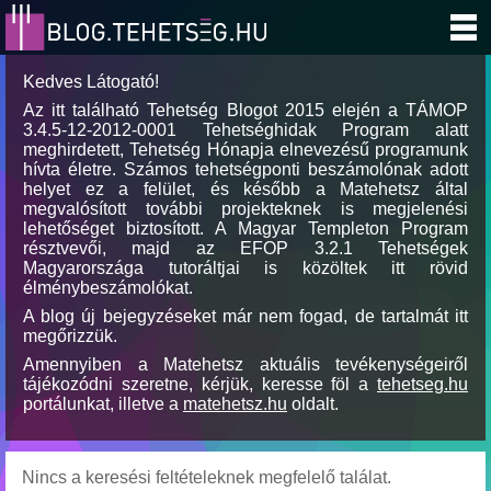
Kedves Látogató!
Az itt található Tehetség Blogot 2015 elején a TÁMOP
3.4.5-12-2012-0001 Tehetséghidak Program alatt
meghirdetett, Tehetség Hónapja elnevezésű programunk
hívta életre. Számos tehetségponti beszámolónak adott
helyet ez a felület, és később a Matehetsz által
megvalósított további projekteknek is megjelenési
lehetőséget biztosított. A Magyar Templeton Program
résztvevői, majd az EFOP 3.2.1 Tehetségek
Magyarországa tutoráltjai is közöltek itt rövid
élménybeszámolókat.
A blog új bejegyzéseket már nem fogad, de tartalmát itt
megőrizzük.
Amennyiben a Matehetsz aktuális tevékenységeiről
tájékozódni szeretne, kérjük, keresse föl a
tehetseg.hu
portálunkat, illetve a
matehetsz.hu
oldalt.
Nincs a keresési feltételeknek megfelelő találat.