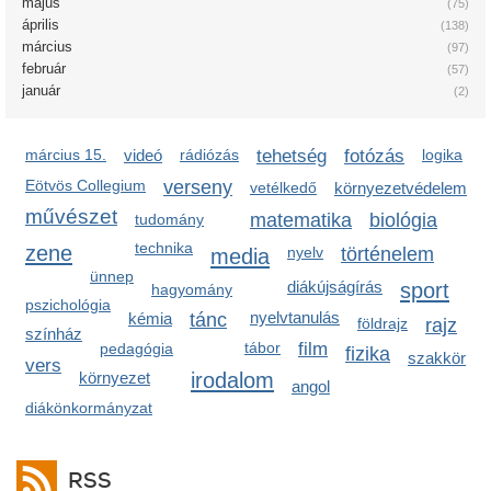
május
(75)
április
(138)
március
(97)
február
(57)
január
(2)
március 15.
videó
rádiózás
tehetség
fotózás
logika
Eötvös Collegium
verseny
vetélkedő
környezetvédelem
művészet
matematika
biológia
tudomány
technika
zene
media
nyelv
történelem
ünnep
diákújságírás
sport
hagyomány
pszichológia
nyelvtanulás
kémia
tánc
földrajz
rajz
színház
tábor
film
pedagógia
fizika
szakkör
vers
irodalom
környezet
angol
diákönkormányzat
RSS