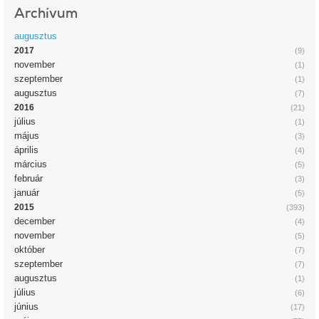
Archívum
augusztus
2017
(9)
november
(1)
szeptember
(1)
augusztus
(7)
2016
(21)
július
(1)
május
(3)
április
(4)
március
(5)
február
(3)
január
(5)
2015
(393)
december
(4)
november
(5)
október
(7)
szeptember
(7)
augusztus
(1)
július
(6)
június
(17)