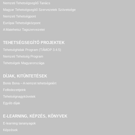
Nemzeti Tehetségsegítő Tanács
Magyar Tehetségsegítő Szervezetek Szövetsége
Nemzeti Tehetségpont
Európai Tehetségközpont
A Matehetsz Tagszervezetei
TEHETSÉGSEGÍTŐ
PROJEKTEK
Tehetséghidak Program (TÁMOP 3.4.5)
Nemzeti Tehetség Program
Tehetségek Magyarországa
DÍJAK, KITÜNTETÉSEK
Bonis Bona – A nemzet tehetségeiért
Felfedezettjeink
Tehetségnagykövetek
Egyéb díjak
E-LEARNING, KÉPZÉS, KÖNYVEK
E-learning tananyagok
Képzések