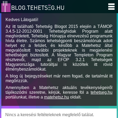
Kedves Látogató!
Az itt található Tehetség Blogot 2015 elején a TÁMOP
3.4.5-12-2012-0001 Tehetséghidak Program alatt
meghirdetett, Tehetség Hónapja elnevezésű programunk
hívta életre. Számos tehetségponti beszámolónak adott
helyet ez a felület, és később a Matehetsz által
megvalósított további projekteknek is megjelenési
lehetőséget biztosított. A Magyar Templeton Program
résztvevői, majd az EFOP 3.2.1 Tehetségek
Magyarországa tutoráltjai is közöltek itt rövid
élménybeszámolókat.
A blog új bejegyzéseket már nem fogad, de tartalmát itt
megőrizzük.
Amennyiben a Matehetsz aktuális tevékenységeiről
tájékozódni szeretne, kérjük, keresse föl a
tehetseg.hu
portálunkat, illetve a
matehetsz.hu
oldalt.
Nincs a keresési feltételeknek megfelelő találat.