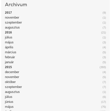
Archívum
2017
(9)
november
(1)
szeptember
(1)
augusztus
(7)
2016
(21)
július
(1)
május
(3)
április
(4)
március
(5)
február
(3)
január
(5)
2015
(393)
december
(4)
november
(5)
október
(7)
szeptember
(7)
augusztus
(1)
július
(6)
június
(17)
május
(75)