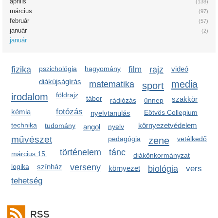
április
(138)
március
(97)
február
(57)
január
(2)
január
fizika
pszichológia
hagyomány
film
rajz
videó
diákújságírás
media
matematika
sport
irodalom
földrajz
tábor
szakkör
rádiózás
ünnep
fotózás
kémia
Eötvös Collegium
nyelvtanulás
technika
környezetvédelem
tudomány
angol
nyelv
művészet
pedagógia
zene
vetélkedő
történelem
tánc
március 15.
diákönkormányzat
logika
színház
verseny
környezet
biológia
vers
tehetség
RSS