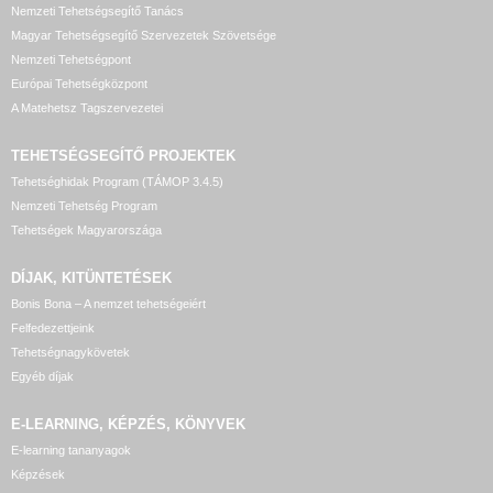
Nemzeti Tehetségsegítő Tanács
Magyar Tehetségsegítő Szervezetek Szövetsége
Nemzeti Tehetségpont
Európai Tehetségközpont
A Matehetsz Tagszervezetei
TEHETSÉGSEGÍTŐ
PROJEKTEK
Tehetséghidak Program (TÁMOP 3.4.5)
Nemzeti Tehetség Program
Tehetségek Magyarországa
DÍJAK, KITÜNTETÉSEK
Bonis Bona – A nemzet tehetségeiért
Felfedezettjeink
Tehetségnagykövetek
Egyéb díjak
E-LEARNING, KÉPZÉS, KÖNYVEK
E-learning tananyagok
Képzések