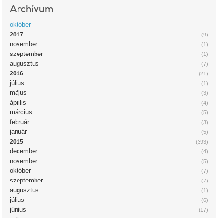
Archívum
október
2017
(9)
november
(1)
szeptember
(1)
augusztus
(7)
2016
(21)
július
(1)
május
(3)
április
(4)
március
(5)
február
(3)
január
(5)
2015
(393)
december
(4)
november
(5)
október
(7)
szeptember
(7)
augusztus
(1)
július
(6)
június
(17)