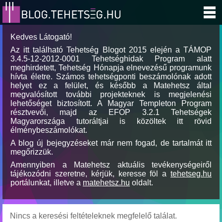
Kedves Látogató!
Az itt található Tehetség Blogot 2015 elején a TÁMOP
3.4.5-12-2012-0001 Tehetséghidak Program alatt
meghirdetett, Tehetség Hónapja elnevezésű programunk
hívta életre. Számos tehetségponti beszámolónak adott
helyet ez a felület, és később a Matehetsz által
megvalósított további projekteknek is megjelenési
lehetőséget biztosított. A Magyar Templeton Program
résztvevői, majd az EFOP 3.2.1 Tehetségek
Magyarországa tutoráltjai is közöltek itt rövid
élménybeszámolókat.
A blog új bejegyzéseket már nem fogad, de tartalmát itt
megőrizzük.
Amennyiben a Matehetsz aktuális tevékenységeiről
tájékozódni szeretne, kérjük, keresse föl a
tehetseg.hu
portálunkat, illetve a
matehetsz.hu
oldalt.
Nincs a keresési feltételeknek megfelelő találat.