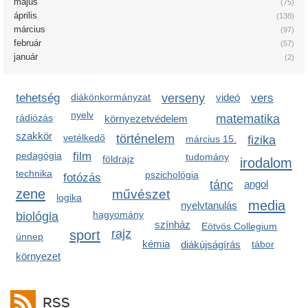
május
(75)
április
(138)
március
(97)
február
(57)
január
(2)
tehetség
diákönkormányzat
verseny
videó
vers
nyelv
rádiózás
matematika
környezetvédelem
szakkör
vetélkedő
történelem
március 15.
fizika
pedagógia
film
tudomány
földrajz
irodalom
technika
pszichológia
fotózás
tánc
angol
zene
művészet
logika
media
nyelvtanulás
hagyomány
biológia
színház
Eötvös Collegium
sport
rajz
ünnep
kémia
diákújságírás
tábor
környezet
RSS