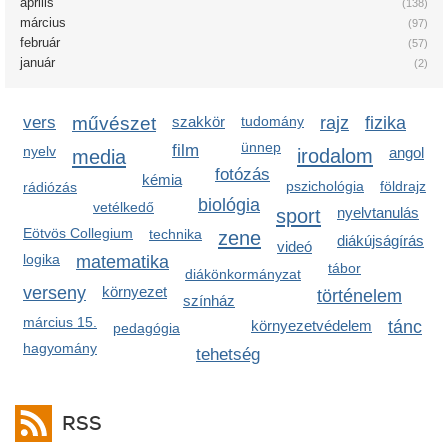
április
(138)
március
(97)
február
(57)
január
(2)
vers
művészet
szakkör
tudomány
rajz
fizika
ünnep
film
nyelv
irodalom
angol
media
fotózás
kémia
pszichológia
földrajz
rádiózás
biológia
vetélkedő
sport
nyelvtanulás
Eötvös Collegium
technika
zene
diákújságírás
videó
logika
matematika
tábor
diákönkormányzat
verseny
környezet
történelem
színház
március 15.
környezetvédelem
tánc
pedagógia
hagyomány
tehetség
RSS