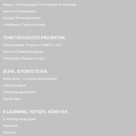
Magyar Tehetségsegítő Szervezetek Szövetsége
Nemzeti Tehetségpont
Európai Tehetségközpont
A Matehetsz Tagszervezetei
TEHETSÉGSEGÍTŐ
PROJEKTEK
Tehetséghidak Program (TÁMOP 3.4.5)
Nemzeti Tehetség Program
Tehetségek Magyarországa
DÍJAK, KITÜNTETÉSEK
Bonis Bona – A nemzet tehetségeiért
Felfedezettjeink
Tehetségnagykövetek
Egyéb díjak
E-LEARNING, KÉPZÉS, KÖNYVEK
E-learning tananyagok
Képzések
Könyvek