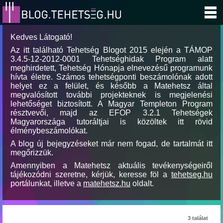
Kedves Látogató!
Az itt található Tehetség Blogot 2015 elején a TÁMOP
3.4.5-12-2012-0001 Tehetséghidak Program alatt
meghirdetett, Tehetség Hónapja elnevezésű programunk
hívta életre. Számos tehetségponti beszámolónak adott
helyet ez a felület, és később a Matehetsz által
megvalósított további projekteknek is megjelenési
lehetőséget biztosított. A Magyar Templeton Program
résztvevői, majd az EFOP 3.2.1 Tehetségek
Magyarországa tutoráltjai is közöltek itt rövid
élménybeszámolókat.
A blog új bejegyzéseket már nem fogad, de tartalmát itt
megőrizzük.
Amennyiben a Matehetsz aktuális tevékenységeiről
tájékozódni szeretne, kérjük, keresse föl a
tehetseg.hu
portálunkat, illetve a
matehetsz.hu
oldalt.
3 találat