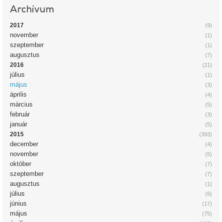
Archívum
2017
(9)
november
(1)
szeptember
(1)
augusztus
(7)
2016
(21)
július
(1)
május
(3)
április
(4)
március
(5)
február
(3)
január
(5)
2015
(393)
december
(4)
november
(5)
október
(7)
szeptember
(7)
augusztus
(1)
július
(6)
június
(17)
május
(75)