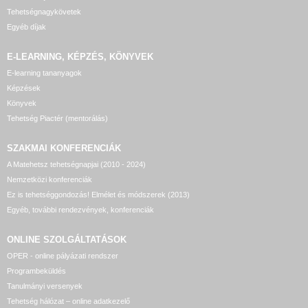
Tehetségnagykövetek
Egyéb díjak
E-LEARNING, KÉPZÉS, KÖNYVEK
E-learning tananyagok
Képzések
Könyvek
Tehetség Piactér (mentorálás)
SZAKMAI KONFERENCIÁK
A Matehetsz tehetségnapjai (2010 - 2024)
Nemzetközi konferenciák
Ez is tehetséggondozás! Elmélet és módszerek (2013)
Egyéb, további rendezvények, konferenciák
ONLINE SZOLGÁLTATÁSOK
OPER - online pályázati rendszer
Programbeküldés
Tanulmányi versenyek
Tehetség hálózat – online adatkezelő