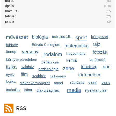
május
(75)
április
(138)
március
(97)
február
(57)
január
(2)
művészet
biológia
március 15.
sport
környezet
rajz
Eötvös Collegium
földrajz
matematika
verseny
ünnep
fotózás
irodalom
hagyomány
környezetvédelem
vetélkedő
kémia
pedagógia
tehetség
tánc
fizika
színház
zene
pszichológia
film
történelem
nyelv
szakkör
tudomány
logika
rádiózás
videó
vers
diákönkormányzat
angol
media
technika
tábor
diákújságírás
nyelvtanulás
RSS