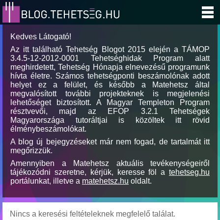
Kedves Látogató!
Az itt található Tehetség Blogot 2015 elején a TÁMOP
3.4.5-12-2012-0001 Tehetséghidak Program alatt
meghirdetett, Tehetség Hónapja elnevezésű programunk
hívta életre. Számos tehetségponti beszámolónak adott
helyet ez a felület, és később a Matehetsz által
megvalósított további projekteknek is megjelenési
lehetőséget biztosított. A Magyar Templeton Program
résztvevői, majd az EFOP 3.2.1 Tehetségek
Magyarországa tutoráltjai is közöltek itt rövid
élménybeszámolókat.
A blog új bejegyzéseket már nem fogad, de tartalmát itt
megőrizzük.
Amennyiben a Matehetsz aktuális tevékenységeiről
tájékozódni szeretne, kérjük, keresse föl a
tehetseg.hu
portálunkat, illetve a
matehetsz.hu
oldalt.
Nincs a keresési feltételeknek megfelelő találat.