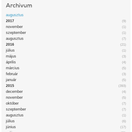
Archívum
augusztus
2017
(9)
november
(1)
szeptember
(1)
augusztus
(7)
2016
(21)
július
(1)
május
(3)
április
(4)
március
(5)
február
(3)
január
(5)
2015
(393)
december
(4)
november
(5)
október
(7)
szeptember
(7)
augusztus
(1)
július
(6)
június
(17)