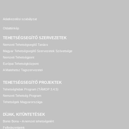
Adatkezelési szabályzat
Oldaltérkép
TEHETSÉGSEGÍTŐ SZERVEZETEK
Nemzeti Tehetségsegítő Tanács
Magyar Tehetségsegítő Szervezetek Szövetsége
Nemzeti Tehetségpont
Európai Tehetségközpont
A Matehetsz Tagszervezetei
TEHETSÉGSEGÍTŐ
PROJEKTEK
Tehetséghidak Program (TÁMOP 3.4.5)
Nemzeti Tehetség Program
Tehetségek Magyarországa
DÍJAK, KITÜNTETÉSEK
Bonis Bona – A nemzet tehetségeiért
Felfedezettjeink