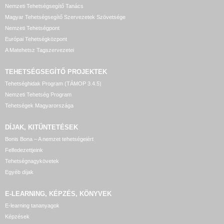
Nemzeti Tehetségsegítő Tanács
Magyar Tehetségsegítő Szervezetek Szövetsége
Nemzeti Tehetségpont
Európai Tehetségközpont
A Matehetsz Tagszervezetei
TEHETSÉGSEGÍTŐ
PROJEKTEK
Tehetséghidak Program (TÁMOP 3.4.5)
Nemzeti Tehetség Program
Tehetségek Magyarországa
DÍJAK, KITÜNTETÉSEK
Bonis Bona – A nemzet tehetségeiért
Felfedezettjeink
Tehetségnagykövetek
Egyéb díjak
E-LEARNING, KÉPZÉS, KÖNYVEK
E-learning tananyagok
Képzések