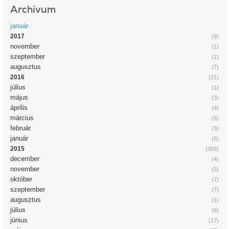
Archívum
január
2017
(9)
november
(1)
szeptember
(1)
augusztus
(7)
2016
(21)
július
(1)
május
(3)
április
(4)
március
(5)
február
(3)
január
(5)
2015
(393)
december
(4)
november
(5)
október
(7)
szeptember
(7)
augusztus
(1)
július
(6)
június
(17)