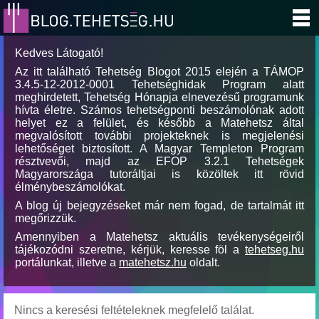
Kedves Látogató!
Az itt található Tehetség Blogot 2015 elején a TÁMOP
3.4.5-12-2012-0001 Tehetséghidak Program alatt
meghirdetett, Tehetség Hónapja elnevezésű programunk
hívta életre. Számos tehetségponti beszámolónak adott
helyet ez a felület, és később a Matehetsz által
megvalósított további projekteknek is megjelenési
lehetőséget biztosított. A Magyar Templeton Program
résztvevői, majd az EFOP 3.2.1 Tehetségek
Magyarországa tutoráltjai is közöltek itt rövid
élménybeszámolókat.
A blog új bejegyzéseket már nem fogad, de tartalmát itt
megőrizzük.
Amennyiben a Matehetsz aktuális tevékenységeiről
tájékozódni szeretne, kérjük, keresse föl a
tehetseg.hu
portálunkat, illetve a
matehetsz.hu
oldalt.
Nincs a keresési feltételeknek megfelelő találat.