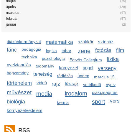
május
(75)
április
(138)
március
(97)
február
(57)
január
(2)
diákönkormányzat
matematika
szakkör
színház
tánc
pedagógia
zene
fotózás
film
logika
tábor
technika
pszichológia
fizika
Eötvös Collegium
nyelvtanulás
tudomány
környezet
angol
verseny
hagyomány
tehetség
rádiózás
ünnep
március 15.
történelem
videó
rajz
földrajz
vetélkedő
nyelv
művészet
irodalom
diákújságírás
media
sport
vers
biológia
kémia
környezetvédelem
RSS