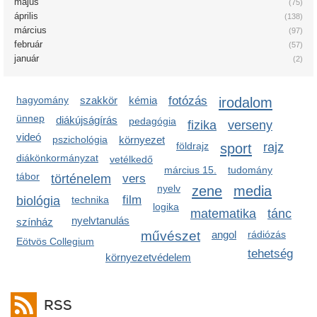
május
(75)
április
(138)
március
(97)
február
(57)
január
(2)
hagyomány
szakkör
kémia
fotózás
irodalom
ünnep
diákújságírás
pedagógia
fizika
verseny
videó
pszichológia
környezet
földrajz
sport
rajz
diákönkormányzat
vetélkedő
március 15.
tudomány
tábor
történelem
vers
nyelv
zene
media
film
biológia
technika
logika
matematika
tánc
nyelvtanulás
színház
művészet
angol
rádiózás
Eötvös Collegium
tehetség
környezetvédelem
RSS