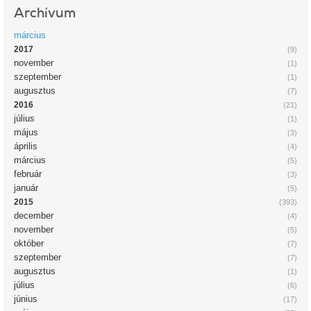
Archívum
március
2017
(9)
november
(1)
szeptember
(1)
augusztus
(7)
2016
(21)
július
(1)
május
(3)
április
(4)
március
(5)
február
(3)
január
(5)
2015
(393)
december
(4)
november
(5)
október
(7)
szeptember
(7)
augusztus
(1)
július
(6)
június
(17)