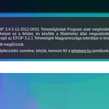
MOP 3.4.5-12-2012-0001 Tehetséghidak Program alatt meghirde
elyet ez a felület, és később a Matehetsz által megvalósíto
majd az EFOP 3.2.1 Tehetségek Magyarországa tutoráltjai is köz
itt megőrizzük.
jékozódni szeretne, kérjük, keresse föl a
tehetseg.hu
portálunka