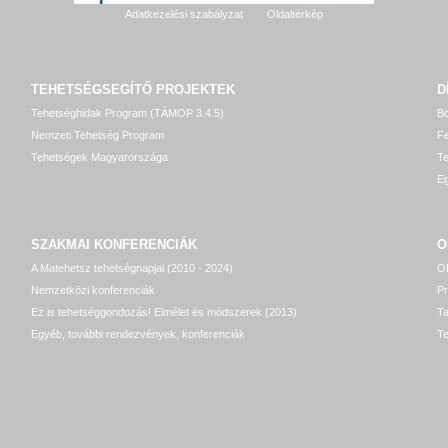
Adatkezelési szabályzat
Oldaltérkép
TEHETSÉGSEGÍTŐ
PROJEKTEK
D
Tehetséghidak Program (TÁMOP 3.4.5)
Bo
Nemzeti Tehetség Program
Fe
Tehetségek Magyarországa
T
Eg
SZAKMAI KONFERENCIÁK
O
A Matehetsz tehetségnapjai (2010 - 2024)
OP
Nemzetközi konferenciák
P
Ez is tehetséggondozás! Elmélet és módszerek (2013)
T
Egyéb, további rendezvények, konferenciák
Te