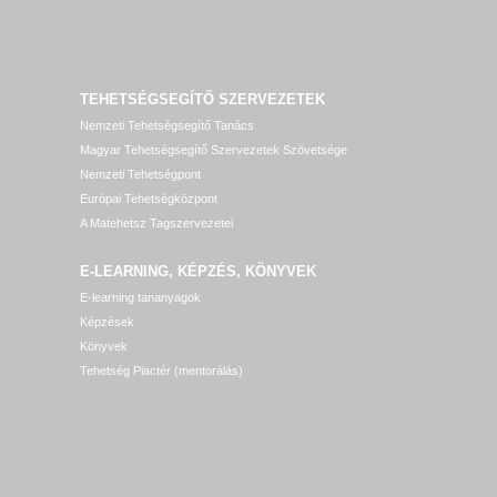
TEHETSÉGSEGÍTŐ SZERVEZETEK
Nemzeti Tehetségsegítő Tanács
Magyar Tehetségsegítő Szervezetek Szövetsége
Nemzeti Tehetségpont
Európai Tehetségközpont
A Matehetsz Tagszervezetei
E-LEARNING, KÉPZÉS, KÖNYVEK
E-learning tananyagok
Képzések
Könyvek
Tehetség Piactér (mentorálás)