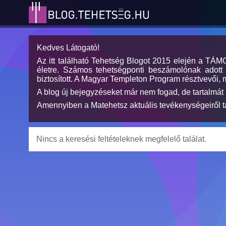
Kedves Látogató!
Az itt található Tehetség Blogot 2015 elején a TÁ
életre. Számos tehetségponti beszámolónak adott h
biztosított. A Magyar Templeton Program résztvevői, 
A blog új bejegyzéseket már nem fogad, de tartalmát 
Amennyiben a Matehetsz aktuális tevékenységeiről tá
Nincs a keresési feltételeknek megfelelő találat.