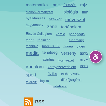
matematika
tánc
fotózás
rajz
biológia
diákönkormányzat
film
nyelvtanulás
szakkör
művészet
hagyomány
zene
történelem
Eötvös Collegium
kémia
pedagógia
tábor
rádiózás
tudomány
technika
március 15.
ünnep
videó
media
tehetség
verseny
angol
színház
nyelv
környezet
vers
irodalom
környezetvédelem
fizika
pszichológia
sport
diákújságírás
logika
földrajz
vetélkedő
RSS