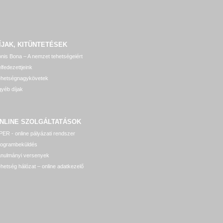
ÍJAK, KITÜNTETÉSEK
nis Bona – A nemzet tehetségeiért
lfedezettjeink
ehetségnagykövetek
yéb díjak
NLINE SZOLGÁLTATÁSOK
ER - online pályázati rendszer
rogrambeküldés
anulmányi versenyek
hetség hálózat – online adatkezelő