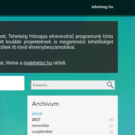
tehetseg.hu
tett, Tehetség Hónapja elnevezésű programunk hívta
tt további projekteknek is megjelenési lehetőséget
öltek itt rövid élménybeszámolókat.
t, illetve a
matehetsz.hu
oldalt.
Keresés
Archívum
január
2017
(9)
november
(1)
szeptember
(1)