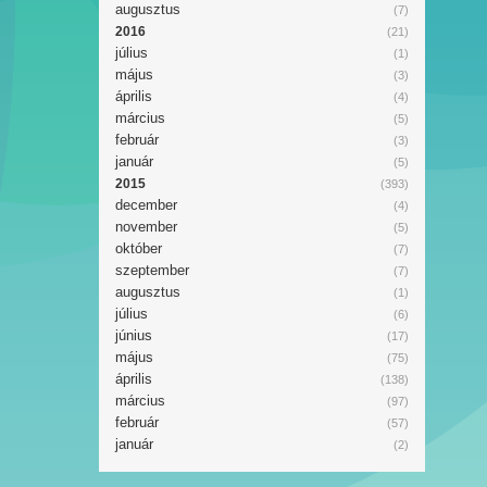
augusztus
(7)
2016
(21)
július
(1)
május
(3)
április
(4)
március
(5)
február
(3)
január
(5)
2015
(393)
december
(4)
november
(5)
október
(7)
szeptember
(7)
augusztus
(1)
július
(6)
június
(17)
május
(75)
április
(138)
március
(97)
február
(57)
január
(2)