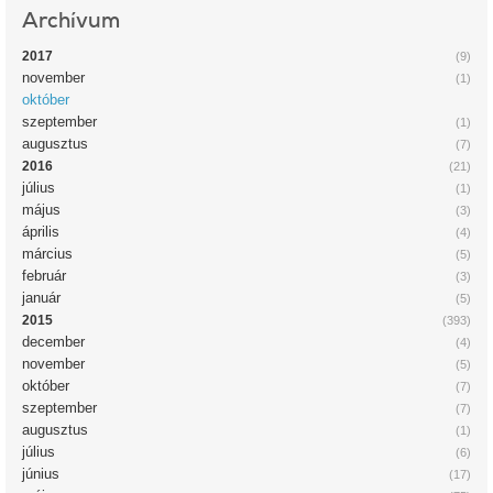
Archívum
2017
(9)
november
(1)
október
szeptember
(1)
augusztus
(7)
2016
(21)
július
(1)
május
(3)
április
(4)
március
(5)
február
(3)
január
(5)
2015
(393)
december
(4)
november
(5)
október
(7)
szeptember
(7)
augusztus
(1)
július
(6)
június
(17)