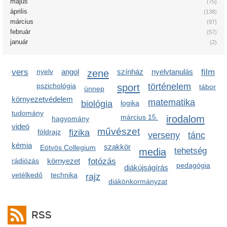
május
(75)
április
(138)
március
(97)
február
(57)
január
(2)
vers
nyelv
angol
zene
színház
nyelvtanulás
film
pszichológia
sport
történelem
tábor
ünnep
környezetvédelem
matematika
biológia
logika
tudomány
március 15.
irodalom
hagyomány
videó
művészet
földrajz
fizika
verseny
tánc
kémia
szakkör
Eötvös Collegium
media
tehetség
rádiózás
környezet
fotózás
pedagógia
diákújságírás
vetélkedő
technika
rajz
diákönkormányzat
RSS