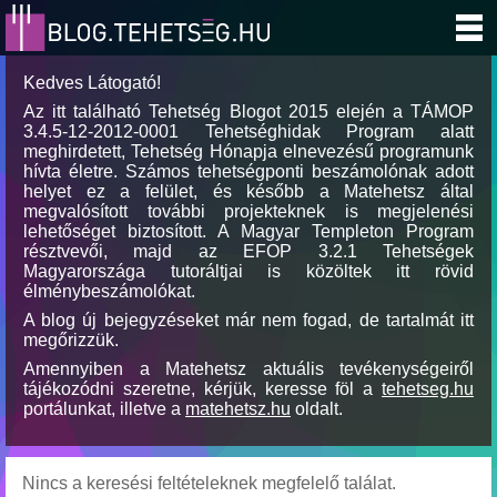
Kedves Látogató!
Az itt található Tehetség Blogot 2015 elején a TÁMOP
3.4.5-12-2012-0001 Tehetséghidak Program alatt
meghirdetett, Tehetség Hónapja elnevezésű programunk
hívta életre. Számos tehetségponti beszámolónak adott
helyet ez a felület, és később a Matehetsz által
megvalósított további projekteknek is megjelenési
lehetőséget biztosított. A Magyar Templeton Program
résztvevői, majd az EFOP 3.2.1 Tehetségek
Magyarországa tutoráltjai is közöltek itt rövid
élménybeszámolókat.
A blog új bejegyzéseket már nem fogad, de tartalmát itt
megőrizzük.
Amennyiben a Matehetsz aktuális tevékenységeiről
tájékozódni szeretne, kérjük, keresse föl a
tehetseg.hu
portálunkat, illetve a
matehetsz.hu
oldalt.
Nincs a keresési feltételeknek megfelelő találat.