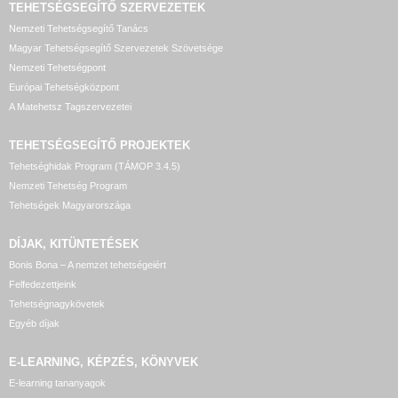
TEHETSÉGSEGÍTŐ SZERVEZETEK
Nemzeti Tehetségsegítő Tanács
Magyar Tehetségsegítő Szervezetek Szövetsége
Nemzeti Tehetségpont
Európai Tehetségközpont
A Matehetsz Tagszervezetei
TEHETSÉGSEGÍTŐ
PROJEKTEK
Tehetséghidak Program (TÁMOP 3.4.5)
Nemzeti Tehetség Program
Tehetségek Magyarországa
DÍJAK, KITÜNTETÉSEK
Bonis Bona – A nemzet tehetségeiért
Felfedezettjeink
Tehetségnagykövetek
Egyéb díjak
E-LEARNING, KÉPZÉS, KÖNYVEK
E-learning tananyagok