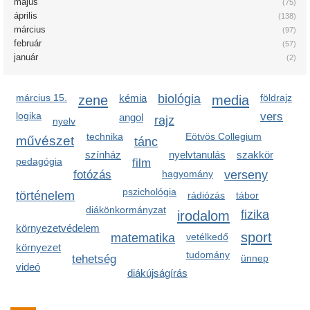
május
(75)
április
(138)
március
(97)
február
(57)
január
(2)
március 15.
zene
kémia
biológia
media
földrajz
logika
vers
angol
rajz
nyelv
technika
Eötvös Collegium
művészet
tánc
színház
nyelvtanulás
szakkör
pedagógia
film
fotózás
hagyomány
verseny
pszichológia
történelem
rádiózás
tábor
diákönkormányzat
irodalom
fizika
környezetvédelem
sport
matematika
vetélkedő
környezet
tudomány
tehetség
ünnep
videó
diákújságírás