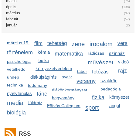
május
(75)
április
(138)
március
(97)
február
(57)
január
(2)
március 15.
film
tehetség
zene
irodalom
vers
történelem
kémia
matematika
rádiózás
színház
logika
pszichológia
művészet
videó
környezetvédelem
vetélkedő
rajz
tábor
fotózás
diákújságírás
nyelv
ünnep
verseny
szakkör
technika
tudomány
pedagógia
diákönkormányzat
nyelvtanulás
tánc
fizika
környezet
hagyomány
media
földrajz
angol
Eötvös Collegium
sport
biológia
RSS