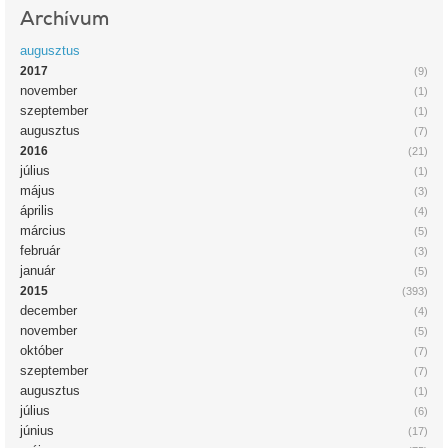
Archívum
augusztus
2017
(9)
november
(1)
szeptember
(1)
augusztus
(7)
2016
(21)
július
(1)
május
(3)
április
(4)
március
(5)
február
(3)
január
(5)
2015
(393)
december
(4)
november
(5)
október
(7)
szeptember
(7)
augusztus
(1)
július
(6)
június
(17)