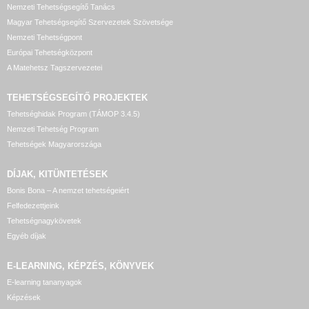
Nemzeti Tehetségsegítő Tanács
Magyar Tehetségsegítő Szervezetek Szövetsége
Nemzeti Tehetségpont
Európai Tehetségközpont
A Matehetsz Tagszervezetei
TEHETSÉGSEGÍTŐ
PROJEKTEK
Tehetséghidak Program (TÁMOP 3.4.5)
Nemzeti Tehetség Program
Tehetségek Magyarországa
DÍJAK, KITÜNTETÉSEK
Bonis Bona – A nemzet tehetségeiért
Felfedezettjeink
Tehetségnagykövetek
Egyéb díjak
E-LEARNING, KÉPZÉS, KÖNYVEK
E-learning tananyagok
Képzések