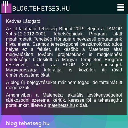
Kedves Látogató!
Az itt található Tehetség Blogot 2015 elején a TÁMOP
3.4.5-12-2012-0001 Tehetséghidak Program alatt
meghirdetett, Tehetség Hónapja elnevezésű programunk
hívta életre. Számos tehetségponti beszámolónak adott
helyet ez a felület, és később a Matehetsz által
megvalósított további projekteknek is megjelenési
lehetőséget biztosított. A Magyar Templeton Program
résztvevői, majd az EFOP 3.2.1 Tehetségek
Magyarországa tutoráltjai is közöltek itt rövid
élménybeszámolókat.
A blog új bejegyzéseket már nem fogad, de tartalmát itt
megőrizzük.
Amennyiben a Matehetsz aktuális tevékenységeiről
tájékozódni szeretne, kérjük, keresse föl a
tehetseg.hu
portálunkat, illetve a
matehetsz.hu
oldalt.
blog.tehetseg.hu