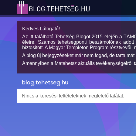
Kedves Látogató!
Az itt található Tehetség Blogot 2015 elején a TÁ
életre. Számos tehetségponti beszámolónak adott h
biztosított. A Magyar Templeton Program résztvevői, 
A blog új bejegyzéseket már nem fogad, de tartalmát 
Amennyiben a Matehetsz aktuális tevékenységeiről tá
blog.tehetseg.hu
Nincs a keresési feltételeknek megfelelő találat.