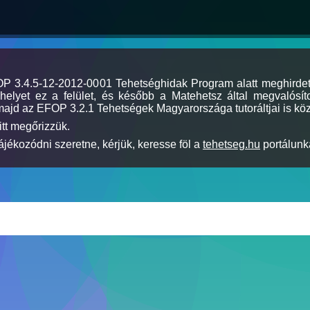
MOP 3.4.5-12-2012-0001 Tehetséghidak Program alatt meghirde
elyet ez a felület, és később a Matehetsz által megvalósíto
majd az EFOP 3.2.1 Tehetségek Magyarországa tutoráltjai is köz
itt megőrizzük.
jékozódni szeretne, kérjük, keresse föl a
tehetseg.hu
portálunka