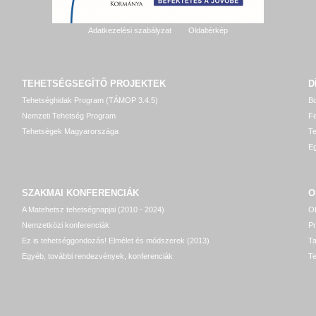
Adatkezelési szabályzat
Oldaltérkép
TEHETSÉGSEGÍTŐ
PROJEKTEK
D
Tehetséghidak Program (TÁMOP 3.4.5)
Bo
Nemzeti Tehetség Program
Fe
Tehetségek Magyarországa
T
Eg
SZAKMAI KONFERENCIÁK
O
A Matehetsz tehetségnapjai (2010 - 2024)
OP
Nemzetközi konferenciák
P
Ez is tehetséggondozás! Elmélet és módszerek (2013)
T
Egyéb, további rendezvények, konferenciák
Te