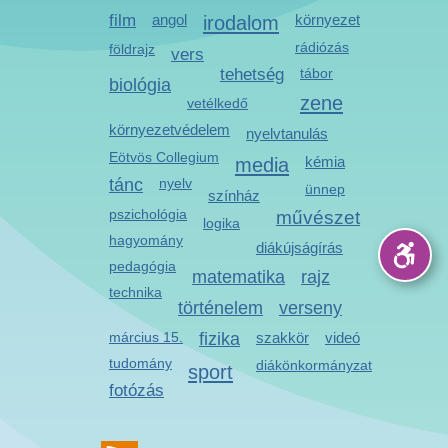
film
angol
irodalom
környezet
rádiózás
földrajz
vers
tehetség
tábor
biológia
zene
vetélkedő
környezetvédelem
nyelvtanulás
Eötvös Collegium
media
kémia
tánc
nyelv
ünnep
színház
pszichológia
művészet
logika
hagyomány
diákújságírás
pedagógia
matematika
rajz
technika
történelem
verseny
március 15.
fizika
szakkör
videó
tudomány
diákönkormányzat
sport
fotózás