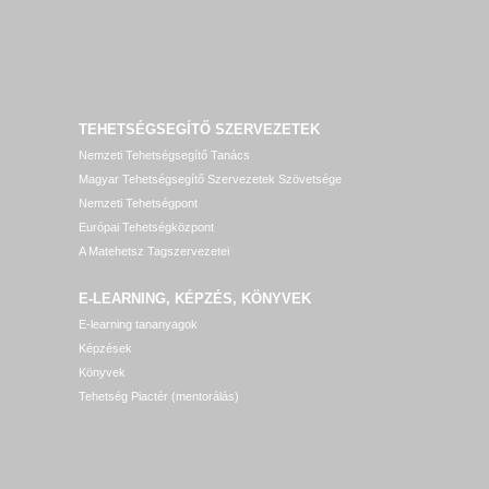
TEHETSÉGSEGÍTŐ SZERVEZETEK
Nemzeti Tehetségsegítő Tanács
Magyar Tehetségsegítő Szervezetek Szövetsége
Nemzeti Tehetségpont
Európai Tehetségközpont
A Matehetsz Tagszervezetei
E-LEARNING, KÉPZÉS, KÖNYVEK
E-learning tananyagok
Képzések
Könyvek
Tehetség Piactér (mentorálás)