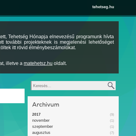
tehetseg.hu
tett, Tehetség Hónapja elnevezésű programunk hívta
tt további projekteknek is megjelenési lehetőséget
öltek itt rövid élménybeszámolókat.
t, illetve a
matehetsz.hu
oldalt.
Keresés
Archívum
2017
(9)
november
(1)
szeptember
(1)
augusztus
(7)