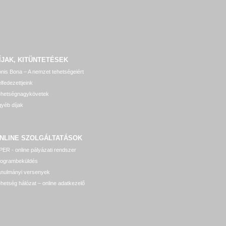
ÍJAK, KITÜNTETÉSEK
nis Bona – A nemzet tehetségeiért
lfedezettjeink
ehetségnagykövetek
yéb díjak
NLINE SZOLGÁLTATÁSOK
ER - online pályázati rendszer
rogrambeküldés
anulmányi versenyek
hetség hálózat – online adatkezelő