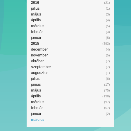
2016
(21)
július
(1)
május
(3)
április
(4)
március
(5)
február
(3)
január
(5)
2015
(393)
december
(4)
november
(5)
október
(7)
szeptember
(7)
augusztus
(1)
július
(6)
június
(17)
május
(75)
április
(138)
március
(97)
február
(57)
január
(2)
március