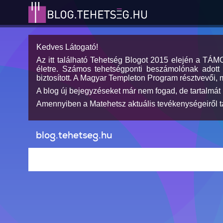
Kedves Látogató!
Az itt található Tehetség Blogot 2015 elején a TÁ
életre. Számos tehetségponti beszámolónak adott h
biztosított. A Magyar Templeton Program résztvevői, 
A blog új bejegyzéseket már nem fogad, de tartalmát 
Amennyiben a Matehetsz aktuális tevékenységeiről tá
blog.tehetseg.hu