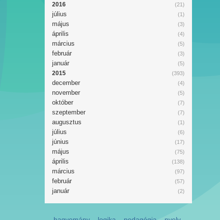
2016
(21)
július
(1)
május
(3)
április
(4)
március
(5)
február
(3)
január
(5)
2015
(393)
december
(4)
november
(5)
október
(7)
szeptember
(7)
augusztus
(1)
július
(6)
június
(17)
május
(75)
április
(138)
március
(97)
február
(57)
január
(2)
hagyomány
logika
pedagógia
nyelv