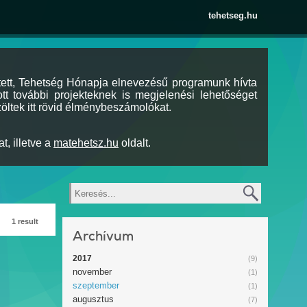
tehetseg.hu
tett, Tehetség Hónapja elnevezésű programunk hívta
tt további projekteknek is megjelenési lehetőséget
öltek itt rövid élménybeszámolókat.
t, illetve a
matehetsz.hu
oldalt.
Keresés
1 result
Archívum
2017
(9)
november
(1)
szeptember
(1)
augusztus
(7)