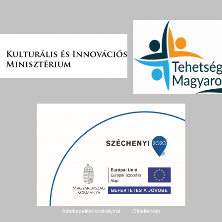
Adatkezelési szabályzat
Oldaltérkép