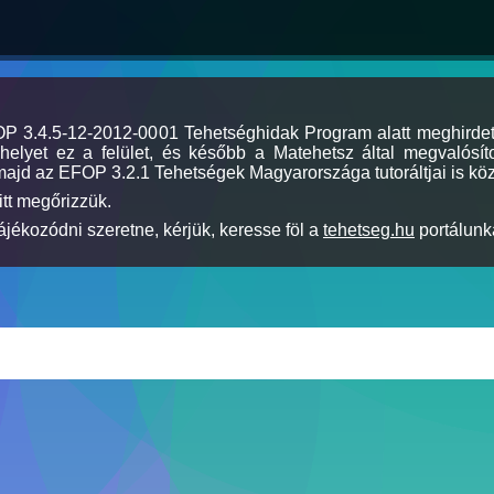
MOP 3.4.5-12-2012-0001 Tehetséghidak Program alatt meghirde
elyet ez a felület, és később a Matehetsz által megvalósíto
majd az EFOP 3.2.1 Tehetségek Magyarországa tutoráltjai is köz
itt megőrizzük.
jékozódni szeretne, kérjük, keresse föl a
tehetseg.hu
portálunka