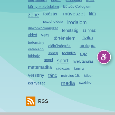
környezetvédelem
Eötvös Collegium
művészet
film
zene
fotózás
pszichológia
irodalom
diákönkormányzat
tehetség
színház
videó
vers
fizika
történelem
tudomány
biológia
diákújságírás
vetélkedő
ünnep
technika
rajz
földrajz
angol
sport
nyelvtanulás
matematika
rádiózás
kémia
verseny
tánc
március 15.
tábor
media
szakkör
környezet
RSS