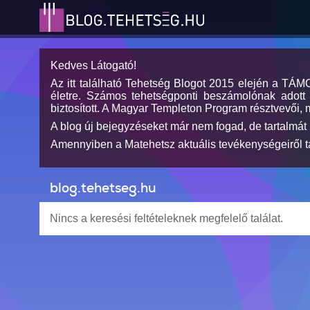
Kedves Látogató!
Az itt található Tehetség Blogot 2015 elején a TÁ
életre. Számos tehetségponti beszámolónak adott h
biztosított. A Magyar Templeton Program résztvevői, 
A blog új bejegyzéseket már nem fogad, de tartalmát 
Amennyiben a Matehetsz aktuális tevékenységeiről tá
blog.tehetseg.hu
Nincs a keresési feltételeknek megfelelő találat.