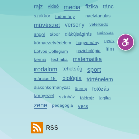
rajz
videó
media
fizika
tánc
szakkör
nyelvtanulás
tudomány
művészet
verseny
vetélkedő
rádiózás
diákújságírás
angol
tábor
nyelv
környezetvédelem
hagyomány
film
pszichológia
Eötvös Collegium
matematika
kémia
technika
irodalom
tehetség
sport
biológia
március 15.
történelem
diákönkormányzat
ünnep
fotózás
környezet
színház
földrajz
logika
zene
pedagógia
vers
RSS