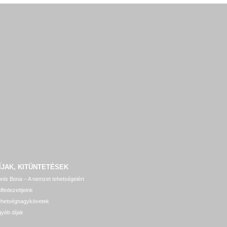
ÍJAK, KITÜNTETÉSEK
nis Bona – A nemzet tehetségeiért
lfedezettjeink
ehetségnagykövetek
yéb díjak