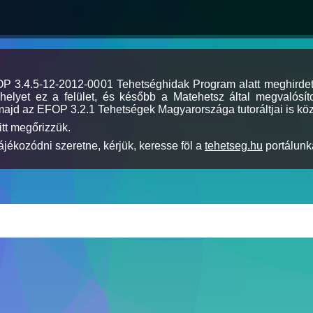
MOP 3.4.5-12-2012-0001 Tehetséghidak Program alatt meghirde
elyet ez a felület, és később a Matehetsz által megvalósíto
majd az EFOP 3.2.1 Tehetségek Magyarországa tutoráltjai is köz
itt megőrizzük.
jékozódni szeretne, kérjük, keresse föl a
tehetseg.hu
portálunka