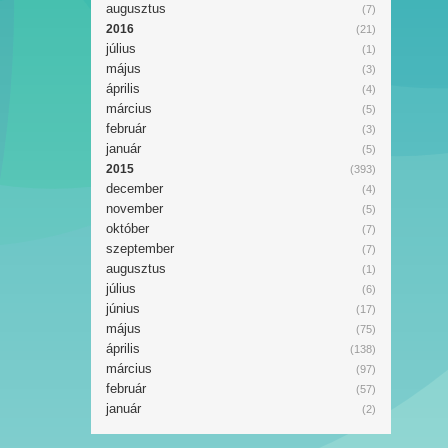
augusztus
(7)
2016
(21)
július
(1)
május
(3)
április
(4)
március
(5)
február
(3)
január
(5)
2015
(393)
december
(4)
november
(5)
október
(7)
szeptember
(7)
augusztus
(1)
július
(6)
június
(17)
május
(75)
április
(138)
március
(97)
február
(57)
január
(2)