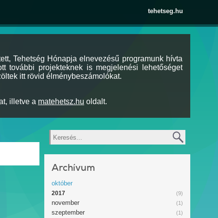
tehetseg.hu
tett, Tehetség Hónapja elnevezésű programunk hívta
tt további projekteknek is megjelenési lehetőséget
öltek itt rövid élménybeszámolókat.
t, illetve a
matehetsz.hu
oldalt.
Keresés
Archívum
október
2017
(9)
november
(1)
szeptember
(1)