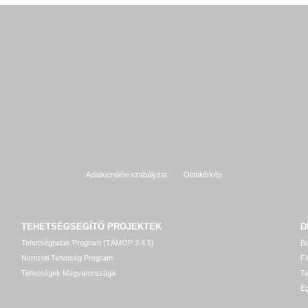
Adatkezelési szabályzat
Oldaltérkép
TEHETSÉGSEGÍTŐ
PROJEKTEK
D
Tehetséghidak Program (TÁMOP 3.4.5)
Bo
Nemzeti Tehetség Program
Fe
Tehetségek Magyarországa
T
Eg