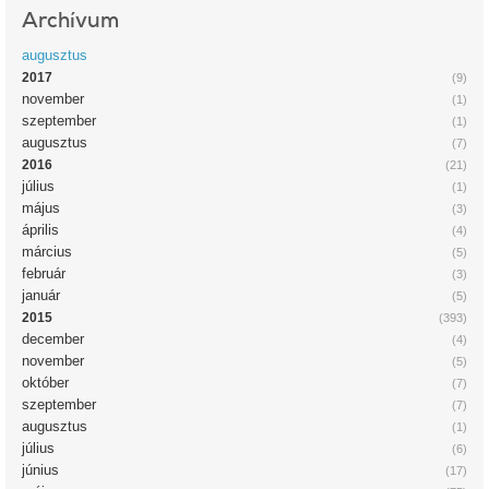
Archívum
augusztus
2017
(9)
november
(1)
szeptember
(1)
augusztus
(7)
2016
(21)
július
(1)
május
(3)
április
(4)
március
(5)
február
(3)
január
(5)
2015
(393)
december
(4)
november
(5)
október
(7)
szeptember
(7)
augusztus
(1)
július
(6)
június
(17)