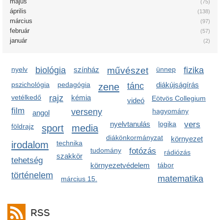
május
(75)
április
(138)
március
(97)
február
(57)
január
(2)
nyelv
biológia
színház
művészet
ünnep
fizika
pszichológia
pedagógia
diákújságírás
zene
tánc
vetélkedő
rajz
kémia
Eötvös Collegium
videó
film
verseny
hagyomány
angol
nyelvtanulás
logika
vers
földrajz
sport
media
diákönkormányzat
környezet
irodalom
technika
tudomány
fotózás
rádiózás
szakkör
tehetség
környezetvédelem
tábor
történelem
matematika
március 15.
RSS