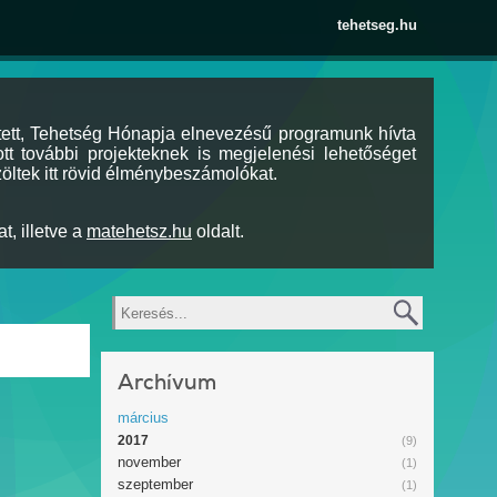
tehetseg.hu
tett, Tehetség Hónapja elnevezésű programunk hívta
tt további projekteknek is megjelenési lehetőséget
öltek itt rövid élménybeszámolókat.
t, illetve a
matehetsz.hu
oldalt.
Keresés
Archívum
március
2017
(9)
november
(1)
szeptember
(1)