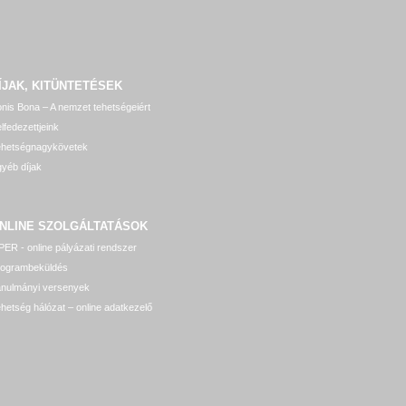
ÍJAK, KITÜNTETÉSEK
nis Bona – A nemzet tehetségeiért
lfedezettjeink
ehetségnagykövetek
yéb díjak
NLINE SZOLGÁLTATÁSOK
ER - online pályázati rendszer
rogrambeküldés
anulmányi versenyek
hetség hálózat – online adatkezelő