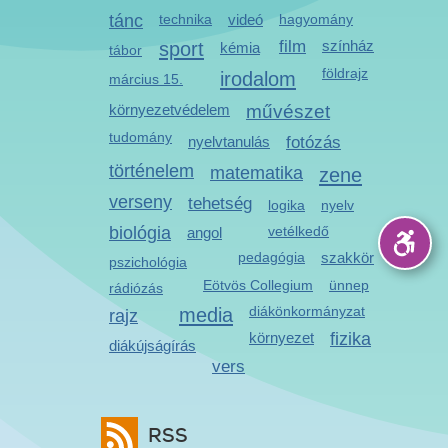
tánc
technika
videó
hagyomány
sport
film
színház
kémia
tábor
földrajz
irodalom
március 15.
környezetvédelem
művészet
tudomány
nyelvtanulás
fotózás
történelem
matematika
zene
verseny
tehetség
logika
nyelv
biológia
vetélkedő
angol
pedagógia
szakkör
pszichológia
Eötvös Collegium
ünnep
rádiózás
media
diákönkormányzat
rajz
környezet
fizika
diákújságírás
vers
RSS