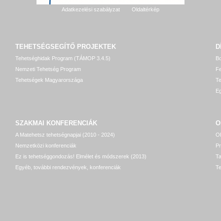
Adatkezelési szabályzat
Oldaltérkép
TEHETSÉGSEGÍTŐ
PROJEKTEK
D
Tehetséghidak Program (TÁMOP 3.4.5)
Bo
Nemzeti Tehetség Program
Fe
Tehetségek Magyarországa
T
Eg
SZAKMAI KONFERENCIÁK
O
A Matehetsz tehetségnapjai (2010 - 2024)
OP
Nemzetközi konferenciák
P
Ez is tehetséggondozás! Elmélet és módszerek (2013)
T
Egyéb, további rendezvények, konferenciák
Te