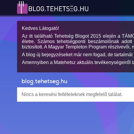
Kedves Látogató!
Az itt található Tehetség Blogot 2015 elején a TÁ
életre. Számos tehetségponti beszámolónak adott h
biztosított. A Magyar Templeton Program résztvevői, 
A blog új bejegyzéseket már nem fogad, de tartalmát 
Amennyiben a Matehetsz aktuális tevékenységeiről tá
blog.tehetseg.hu
Nincs a keresési feltételeknek megfelelő találat.