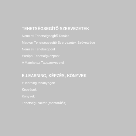
TEHETSÉGSEGÍTŐ SZERVEZETEK
Nemzeti Tehetségsegítő Tanács
Magyar Tehetségsegítő Szervezetek Szövetsége
Nemzeti Tehetségpont
Európai Tehetségközpont
A Matehetsz Tagszervezetei
E-LEARNING, KÉPZÉS, KÖNYVEK
E-learning tananyagok
Képzések
Könyvek
Tehetség Piactér (mentorálás)