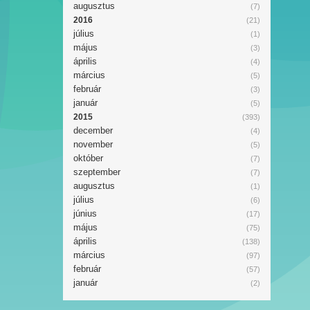
augusztus
(7)
2016
(21)
július
(1)
május
(3)
április
(4)
március
(5)
február
(3)
január
(5)
2015
(393)
december
(4)
november
(5)
október
(7)
szeptember
(7)
augusztus
(1)
július
(6)
június
(17)
május
(75)
április
(138)
március
(97)
február
(57)
január
(2)