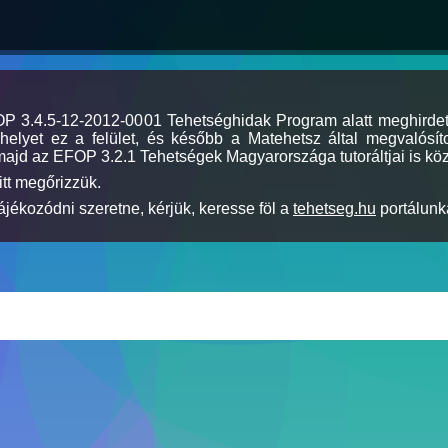
MOP 3.4.5-12-2012-0001 Tehetséghidak Program alatt meghirde
elyet ez a felület, és később a Matehetsz által megvalósíto
majd az EFOP 3.2.1 Tehetségek Magyarországa tutoráltjai is köz
itt megőrizzük.
jékozódni szeretne, kérjük, keresse föl a
tehetseg.hu
portálunka