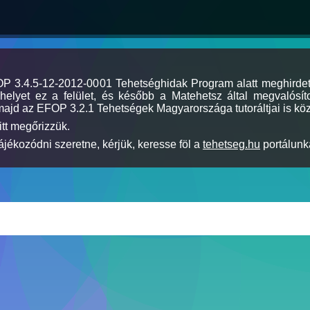
MOP 3.4.5-12-2012-0001 Tehetséghidak Program alatt meghirde
elyet ez a felület, és később a Matehetsz által megvalósíto
majd az EFOP 3.2.1 Tehetségek Magyarországa tutoráltjai is köz
itt megőrizzük.
jékozódni szeretne, kérjük, keresse föl a
tehetseg.hu
portálunka