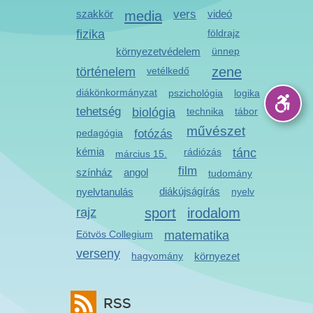
szakkör
media
vers
videó
fizika
földrajz
környezetvédelem
ünnep
zene
történelem
vetélkedő
diákönkormányzat
pszichológia
logika
tehetség
biológia
technika
tábor
művészet
pedagógia
fotózás
kémia
rádiózás
tánc
március 15.
film
színház
angol
tudomány
diákújságírás
nyelvtanulás
nyelv
sport
irodalom
rajz
Eötvös Collegium
matematika
verseny
hagyomány
környezet
RSS