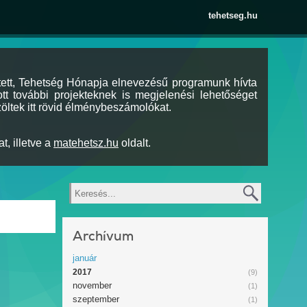
tehetseg.hu
tett, Tehetség Hónapja elnevezésű programunk hívta
tt további projekteknek is megjelenési lehetőséget
öltek itt rövid élménybeszámolókat.
t, illetve a
matehetsz.hu
oldalt.
Keresés
Archívum
január
2017
(9)
november
(1)
szeptember
(1)