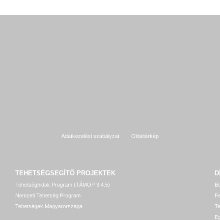
Adatkezelési szabályzat
Oldaltérkép
TEHETSÉGSEGÍTŐ
PROJEKTEK
D
Tehetséghidak Program (TÁMOP 3.4.5)
Bo
Nemzeti Tehetség Program
Fe
Tehetségek Magyarországa
T
Eg