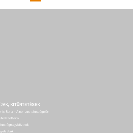
ÍJAK, KITÜNTETÉSEK
nis Bona – A nemzet tehetségeiért
lfedezettjeink
ehetségnagykövetek
yéb díjak