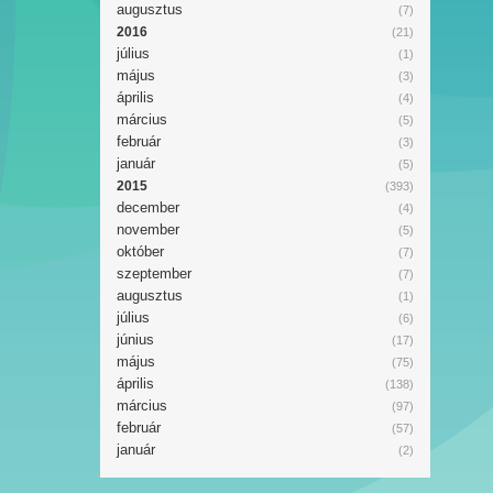
augusztus
(7)
2016
(21)
július
(1)
május
(3)
április
(4)
március
(5)
február
(3)
január
(5)
2015
(393)
december
(4)
november
(5)
október
(7)
szeptember
(7)
augusztus
(1)
július
(6)
június
(17)
május
(75)
április
(138)
március
(97)
február
(57)
január
(2)