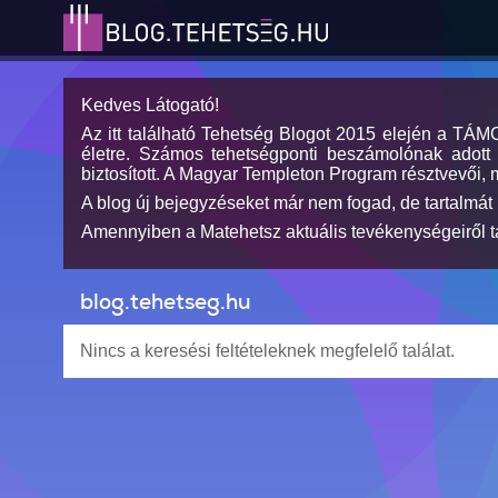
Kedves Látogató!
Az itt található Tehetség Blogot 2015 elején a TÁ
életre. Számos tehetségponti beszámolónak adott h
biztosított. A Magyar Templeton Program résztvevői, 
A blog új bejegyzéseket már nem fogad, de tartalmát 
Amennyiben a Matehetsz aktuális tevékenységeiről tá
blog.tehetseg.hu
Nincs a keresési feltételeknek megfelelő találat.