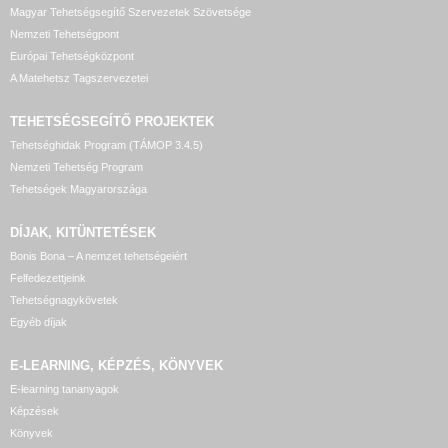
Magyar Tehetségsegítő Szervezetek Szövetsége
Nemzeti Tehetségpont
Európai Tehetségközpont
A Matehetsz Tagszervezetei
TEHETSÉGSEGÍTŐ
PROJEKTEK
Tehetséghidak Program (TÁMOP 3.4.5)
Nemzeti Tehetség Program
Tehetségek Magyarországa
DÍJAK, KITÜNTETÉSEK
Bonis Bona – A nemzet tehetségeiért
Felfedezettjeink
Tehetségnagykövetek
Egyéb díjak
E-LEARNING, KÉPZÉS, KÖNYVEK
E-learning tananyagok
Képzések
Könyvek