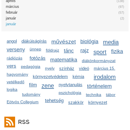
április
(138)
március
(97)
február
(57)
január
(2)
január
angol
diákújságírás
művészet
biológia
media
verseny
ünnep
rajz
földrajz
tánc
sport
fizika
fotózás
rádiózás
matematika
diákönkormányzat
vers
pedagógia
nyelv
színház
videó
március 15.
hagyomány
irodalom
környezetvédelem
kémia
vetélkedő
film
zene
nyelvtanulás
történelem
logika
pszichológia
tudomány
technika
tábor
tehetség
Eötvös Collegium
szakkör
környezet
RSS