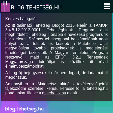
Kedves Látogató!
Az itt található Tehetség Blogot 2015 elején a TÁMOP
3.4.5-12-2012-0001 Tehetséghidak Program alatt
meghirdetett, Tehetség Hónapja elnevezésű programunk
hívta életre. Számos tehetségponti beszámolónak adott
helyet ez a felület, és később a Matehetsz által
megvalósított további projekteknek is megjelenési
lehetőséget biztosított. A Magyar Templeton Program
résztvevői, majd az EFOP 3.2.1 Tehetségek
Magyarországa tutoráltjai is közöltek itt rövid
élménybeszámolókat.
A blog új bejegyzéseket már nem fogad, de tartalmát itt
megőrizzük.
Amennyiben a Matehetsz aktuális tevékenységeiről
tájékozódni szeretne, kérjük, keresse föl a
tehetseg.hu
portálunkat, illetve a
matehetsz.hu
oldalt.
blog.tehetseg.hu