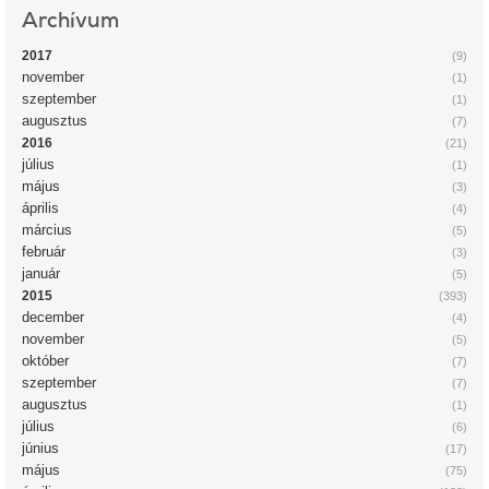
Archívum
2017
(9)
november
(1)
szeptember
(1)
augusztus
(7)
2016
(21)
július
(1)
május
(3)
április
(4)
március
(5)
február
(3)
január
(5)
2015
(393)
december
(4)
november
(5)
október
(7)
szeptember
(7)
augusztus
(1)
július
(6)
június
(17)
május
(75)