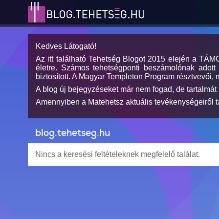
Kedves Látogató!
Az itt található Tehetség Blogot 2015 elején a TÁ
életre. Számos tehetségponti beszámolónak adott h
biztosított. A Magyar Templeton Program résztvevői, 
A blog új bejegyzéseket már nem fogad, de tartalmát 
Amennyiben a Matehetsz aktuális tevékenységeiről tá
blog.tehetseg.hu
Nincs a keresési feltételeknek megfelelő találat.