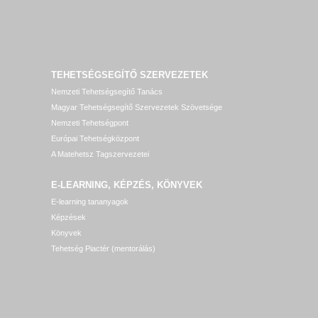
TEHETSÉGSEGÍTŐ SZERVEZETEK
Nemzeti Tehetségsegítő Tanács
Magyar Tehetségsegítő Szervezetek Szövetsége
Nemzeti Tehetségpont
Európai Tehetségközpont
A Matehetsz Tagszervezetei
E-LEARNING, KÉPZÉS, KÖNYVEK
E-learning tananyagok
Képzések
Könyvek
Tehetség Piactér (mentorálás)