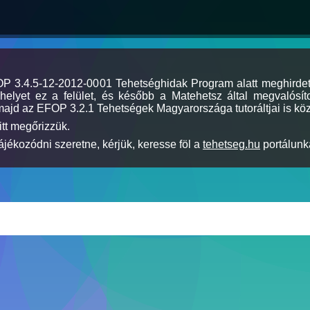
MOP 3.4.5-12-2012-0001 Tehetséghidak Program alatt meghirde
elyet ez a felület, és később a Matehetsz által megvalósíto
majd az EFOP 3.2.1 Tehetségek Magyarországa tutoráltjai is köz
itt megőrizzük.
jékozódni szeretne, kérjük, keresse föl a
tehetseg.hu
portálunka