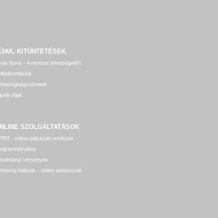
ÍJAK, KITÜNTETÉSEK
nis Bona – A nemzet tehetségeiért
lfedezettjeink
ehetségnagykövetek
yéb díjak
NLINE SZOLGÁLTATÁSOK
ER - online pályázati rendszer
rogrambeküldés
anulmányi versenyek
hetség hálózat – online adatkezelő