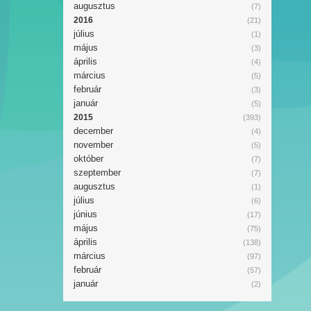
augusztus
(7)
2016
(21)
július
(1)
május
(3)
április
(4)
március
(5)
február
(3)
január
(5)
2015
(393)
december
(4)
november
(5)
október
(7)
szeptember
(7)
augusztus
(1)
július
(6)
június
(17)
május
(75)
április
(138)
március
(97)
február
(57)
január
(2)