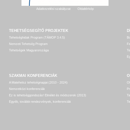
Adatkezelési szabályzat
Oldaltérkép
TEHETSÉGSEGÍTŐ
PROJEKTEK
D
Tehetséghidak Program (TÁMOP 3.4.5)
Bo
Nemzeti Tehetség Program
Fe
Tehetségek Magyarországa
T
Eg
SZAKMAI KONFERENCIÁK
O
A Matehetsz tehetségnapjai (2010 - 2024)
OP
Nemzetközi konferenciák
P
Ez is tehetséggondozás! Elmélet és módszerek (2013)
T
Egyéb, további rendezvények, konferenciák
Te