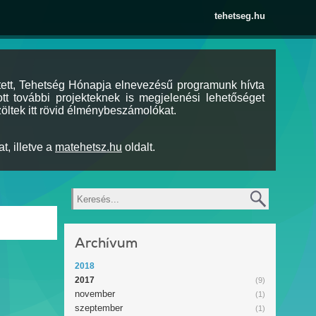
tehetseg.hu
tett, Tehetség Hónapja elnevezésű programunk hívta
tt további projekteknek is megjelenési lehetőséget
öltek itt rövid élménybeszámolókat.
t, illetve a
matehetsz.hu
oldalt.
Keresés
Archívum
2018
2017
(9)
november
(1)
szeptember
(1)