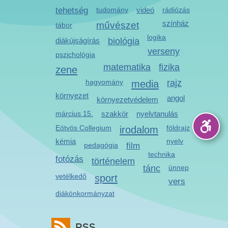
tehetség
tudomány
videó
rádiózás
színház
művészet
tábor
logika
diákújságírás
biológia
verseny
pszichológia
matematika
fizika
zene
hagyomány
media
rajz
környezet
angol
környezetvédelem
március 15.
szakkör
nyelvtanulás
Eötvös Collegium
irodalom
földrajz
kémia
nyelv
pedagógia
film
technika
fotózás
történelem
tánc
ünnep
vetélkedő
sport
vers
diákönkormányzat
RSS