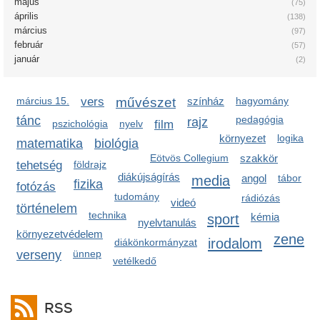
május
(75)
április
(138)
március
(97)
február
(57)
január
(2)
március 15.
vers
művészet
színház
hagyomány
tánc
pedagógia
rajz
pszichológia
nyelv
film
környezet
logika
matematika
biológia
Eötvös Collegium
szakkör
tehetség
földrajz
diákújságírás
media
angol
tábor
fizika
fotózás
tudomány
rádiózás
videó
történelem
technika
sport
kémia
nyelvtanulás
környezetvédelem
zene
irodalom
diákönkormányzat
verseny
ünnep
vetélkedő
RSS