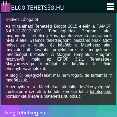
Kedves Látogató!
Az itt található Tehetség Blogot 2015 elején a TÁMOP
3.4.5-12-2012-0001 Tehetséghidak Program alatt
meghirdetett, Tehetség Hónapja elnevezésű programunk
hívta életre. Számos tehetségponti beszámolónak adott
helyet ez a felület, és később a Matehetsz által
megvalósított további projekteknek is megjelenési
lehetőséget biztosított. A Magyar Templeton Program
résztvevői, majd az EFOP 3.2.1 Tehetségek
Magyarországa tutoráltjai is közöltek itt rövid
élménybeszámolókat.
A blog új bejegyzéseket már nem fogad, de tartalmát itt
megőrizzük.
Amennyiben a Matehetsz aktuális tevékenységeiről
tájékozódni szeretne, kérjük, keresse föl a
tehetseg.hu
portálunkat, illetve a
matehetsz.hu
oldalt.
blog.tehetseg.hu