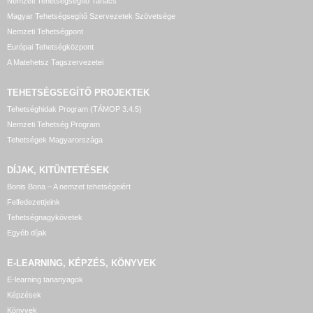
Nemzeti Tehetségsegítő Tanács
Magyar Tehetségsegítő Szervezetek Szövetsége
Nemzeti Tehetségpont
Európai Tehetségközpont
A Matehetsz Tagszervezetei
TEHETSÉGSEGÍTŐ
PROJEKTEK
Tehetséghidak Program (TÁMOP 3.4.5)
Nemzeti Tehetség Program
Tehetségek Magyarországa
DÍJAK, KITÜNTETÉSEK
Bonis Bona – A nemzet tehetségeiért
Felfedezettjeink
Tehetségnagykövetek
Egyéb díjak
E-LEARNING, KÉPZÉS, KÖNYVEK
E-learning tananyagok
Képzések
Könyvek