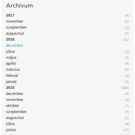
Archívum
2017
(9)
november
(1)
szeptember
(1)
augusztus
(7)
2016
(21)
december
július
(1)
május
(3)
április
(4)
március
(5)
február
(3)
január
(5)
2015
(393)
december
(4)
november
(5)
október
(7)
szeptember
(7)
augusztus
(1)
július
(6)
június
(17)