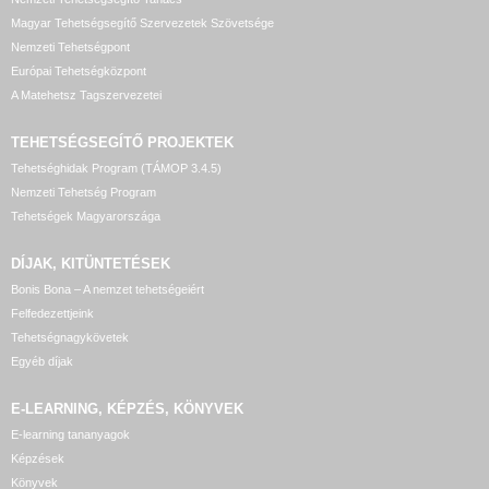
Magyar Tehetségsegítő Szervezetek Szövetsége
Nemzeti Tehetségpont
Európai Tehetségközpont
A Matehetsz Tagszervezetei
TEHETSÉGSEGÍTŐ
PROJEKTEK
Tehetséghidak Program (TÁMOP 3.4.5)
Nemzeti Tehetség Program
Tehetségek Magyarországa
DÍJAK, KITÜNTETÉSEK
Bonis Bona – A nemzet tehetségeiért
Felfedezettjeink
Tehetségnagykövetek
Egyéb díjak
E-LEARNING, KÉPZÉS, KÖNYVEK
E-learning tananyagok
Képzések
Könyvek