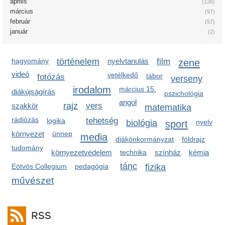
április
(138)
március
(97)
február
(57)
január
(2)
hagyomány
történelem
nyelvtanulás
film
zene
videó
vetélkedő
tábor
fotózás
verseny
irodalom
március 15.
diákújságírás
pszichológia
angol
rajz
vers
szakkör
matematika
rádiózás
tehetség
logika
biológia
sport
nyelv
környezet
ünnep
media
diákönkormányzat
földrajz
tudomány
környezetvédelem
technika
színház
kémia
tánc
Eötvös Collegium
pedagógia
fizika
művészet
RSS