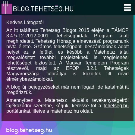
Kedves Látogató!
Az itt található Tehetség Blogot 2015 elején a TÁMOP
3.4.5-12-2012-0001 Tehetséghidak Program alatt
meghirdetett, Tehetség Hónapja elnevezésű programunk
hívta életre. Számos tehetségponti beszámolónak adott
helyet ez a felület, és később a Matehetsz által
megvalósított további projekteknek is megjelenési
lehetőséget biztosított. A Magyar Templeton Program
résztvevői, majd az EFOP 3.2.1 Tehetségek
Magyarországa tutoráltjai is közöltek itt rövid
élménybeszámolókat.
A blog új bejegyzéseket már nem fogad, de tartalmát itt
megőrizzük.
Amennyiben a Matehetsz aktuális tevékenységeiről
tájékozódni szeretne, kérjük, keresse föl a
tehetseg.hu
portálunkat, illetve a
matehetsz.hu
oldalt.
blog.tehetseg.hu