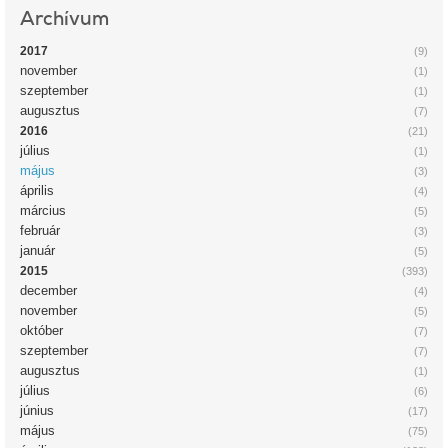
Archívum
2017
(9)
november
(1)
szeptember
(1)
augusztus
(7)
2016
(21)
július
(1)
május
(3)
április
(4)
március
(5)
február
(3)
január
(5)
2015
(393)
december
(4)
november
(5)
október
(7)
szeptember
(7)
augusztus
(1)
július
(6)
június
(17)
május
(75)